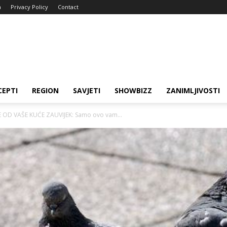
a
Privacy Policy
Contact
CEPTI
REGION
SAVJETI
SHOWBIZZ
ZANIMLJIVOSTI
OD VAŠE KUĆE ZAUVIJEK: Samo ovo vam...