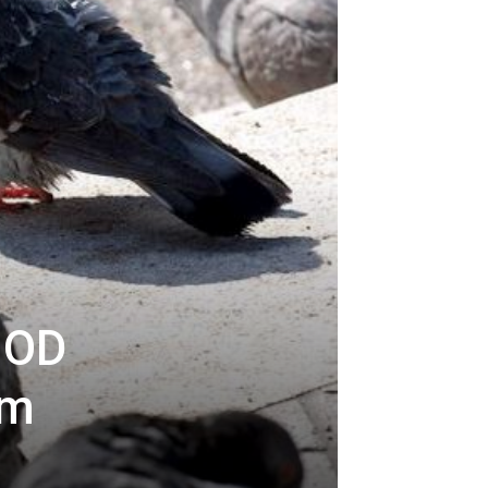
 OD
am