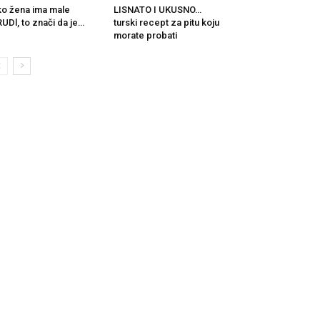
o žena ima male
LISNATO I UKUSNO…
UDl, to znači da je…
turski recept za pitu koju
morate probati