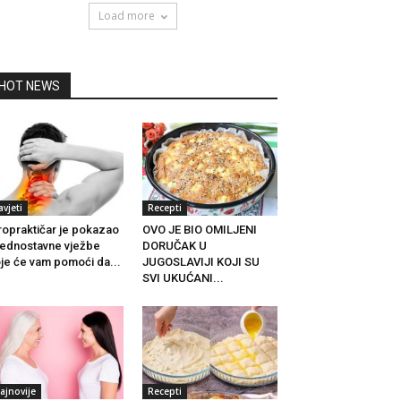
Load more
HOT NEWS
avjeti
Recepti
ropraktičar je pokazao
OVO JE BIO OMILJENI
jednostavne vježbe
DORUČAK U
je će vam pomoći da...
JUGOSLAVIJI KOJI SU
SVI UKUĆANI...
ajnovije
Recepti