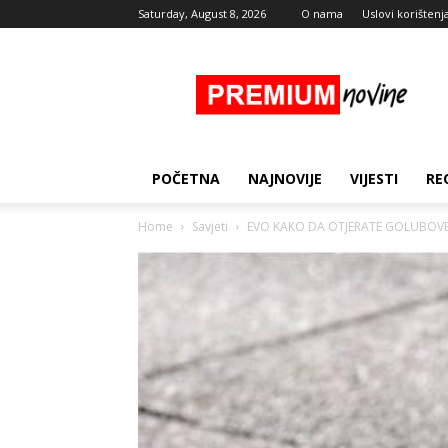
Saturday, August 8, 2026
O nama
Uslovi korištenj
Premium
Novine
POČETNA
NAJNOVIJE
VIJESTI
RE
Home
Savjeti
EVO KAKO DA OTJERATE GOLUBOVE 