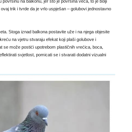
u površinu na balkonu, jer što je površina veća, to je bolji
 ovaj trik i tvrde da je vrlo uspješan – golubovi jednostavno
eta. Stoga iznad balkona postavite uže i na njega objesite
 kreću na vjetru stvaraju efekat koji plaši golubove i
at se može postići upotrebom plastičnih vrećica, boca,
flektirati svjetlost, pomicati se i stvarati dodatni vizualni