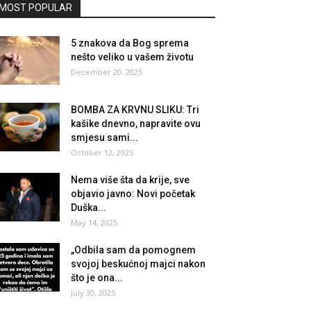
MOST POPULAR
5 znakova da Bog sprema
nešto veliko u vašem životu
December 20, 2025
BOMBA ZA KRVNU SLIKU: Tri
kašike dnevno, napravite ovu
smjesu sami...
October 12, 2025
Nema više šta da krije, sve
objavio javno: Novi početak
Duška...
May 14, 2025
„Odbila sam da pomognem
svojoj beskućnoj majci nakon
što je ona...
July 30, 2025