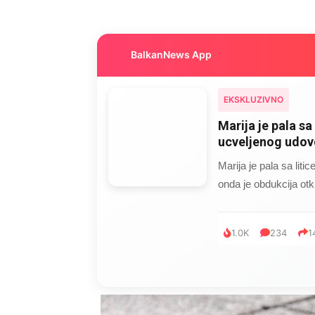
BalkanNews App
EKSKLUZIVNO
Marija je pala sa 
ucveljenog udovc
Marija je pala sa liti
onda je obdukcija otkr
1.0K
234
1