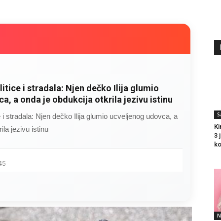
litice i stradala: Njen dečko Ilija glumio
a, a onda je obdukcija otkrila jezivu istinu
S
ce i stradala: Njen dečko Ilija glumio ucveljenog udovca, a
Ki
ila jezivu istinu
3 
ko
45
N