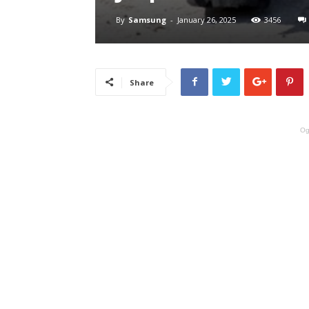
By
Samsung
-
January 26, 2025
3456
Share
Og