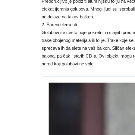
Preporučljivo je položiti aluminijsku foliju na već
efekat tjeranja golubova. Mnogi ljudi su isprobali
ne dolaze na takav balkon.
2. Šareni elementi
Golubovi se često boje pokretnih i sjajnih predm
trake obojenog materijala ili folije. Trake koje se
sprečava ih da slete na vaš balkon. Sličan efek
balona, ​​pa čak i starih CD-a. Ovi objekti mogu re
nered koji golubovi ne vole.