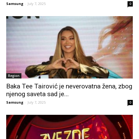
Samsung
-
July 7, 2025
0
Region
Baka Tee Tairović je neverovatna žena, zbog
njenog saveta sad je...
Samsung
-
July 7, 2025
0