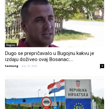
Region
Dugo se prepričavalo u Bugojnu kakvu je
izdaju doživeo ovaj Bosanac:...
Samsung
-
July 10, 2025
0