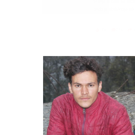
Marija je pala sa liti
onda je obdukcija otkr
1.0K
234
1