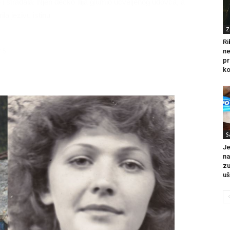
ce i stradala: Njen dečko Ilija glumio ucveljenog udovca, a
ila jezivu istinu
Z
Ri
45
ne
pr
ko
S
Je
na
zu
uš