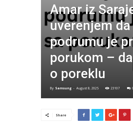
Amar iz Saraje
uverenjem da 
podrumu je pr
porukom – da z
o poreklu
By
Samsung
-
August 8, 2025
23107
Share