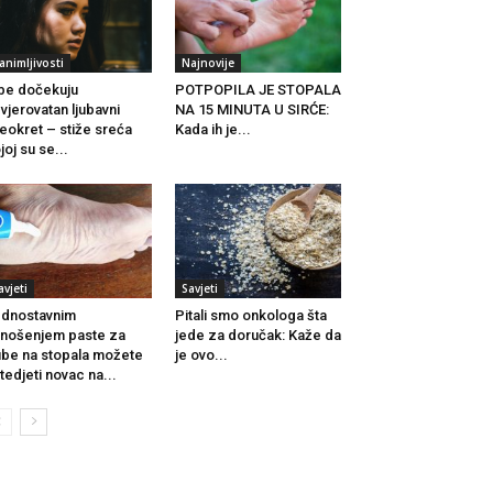
animljivosti
Najnovije
be dočekuju
POTPOPILA JE STOPALA
vjerovatan ljubavni
NA 15 MINUTA U SIRĆE:
eokret – stiže sreća
Kada ih je...
joj su se...
avjeti
Savjeti
dnostavnim
Pitali smo onkologa šta
nošenjem paste za
jede za doručak: Kaže da
be na stopala možete
je ovo...
tedjeti novac na...