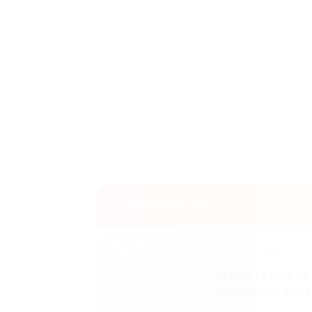
BalkanNews App
EKSKLUZIVNO
Marija je pala sa 
ucveljenog udovc