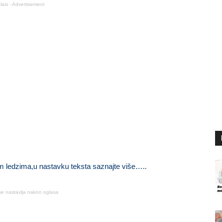
lasi - Advertisement
jim ledzima,u nastavku teksta saznajte više…..
se nastavlja nakon oglasa