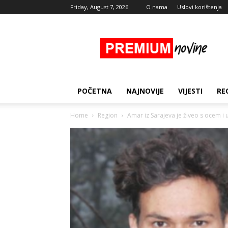
Friday, August 7, 2026
O nama
Uslovi korištenja
Premium
Novine
POČETNA
NAJNOVIJE
VIJESTI
RE
Home
Region
Amar iz Sarajeva je živeo s ocem i 