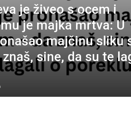
va je živeo s ocem i
mu je majka mrtva: U
onašao majčinu sliku 
naš, sine, da su te la
0