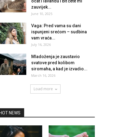
ocat i lavandu i bit ćete mi
zauvijek...
June 10, 2025
Vaga: Pred vama su dani
ispunjeni srećom – sudbina
vam vraća...
July 16, 2026
Mladoženja je zaustavio
svatove pred kolibom
siromaha, a kad je izvadio...
March 16, 2026
Load more
HOT NEWS