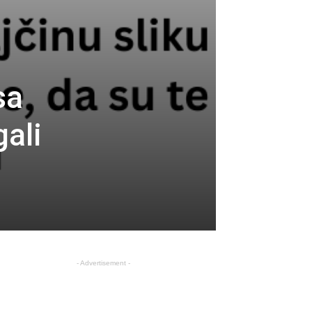
sa
gali
- Advertisement -