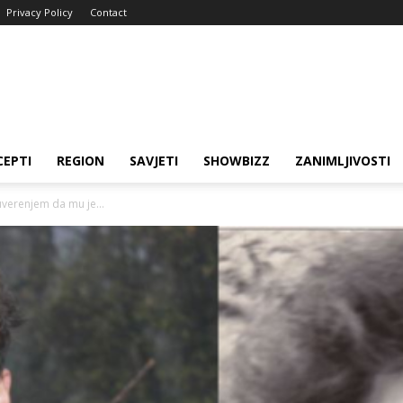
Privacy Policy
Contact
CEPTI
REGION
SAVJETI
SHOWBIZZ
ZANIMLJIVOSTI
uverenjem da mu je...