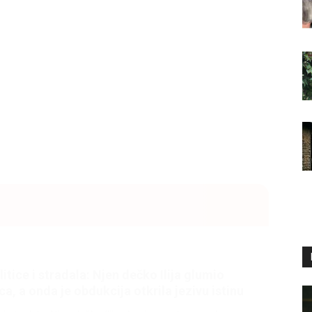
litice i stradala: Njen dečko Ilija glumio
a, a onda je obdukcija otkrila jezivu istinu