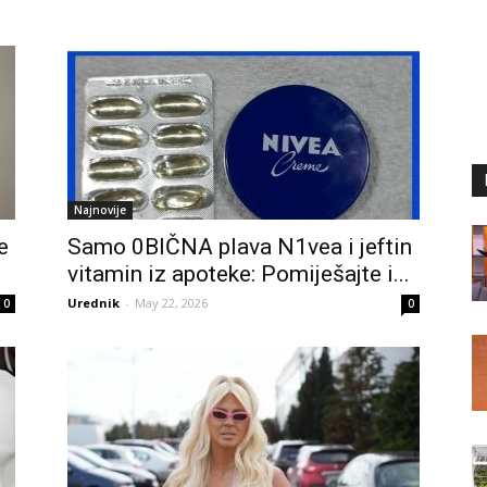
Najnovije
e
Samo 0BIČNA plava N1vea i jeftin
vitamin iz apoteke: Pomiješajte i...
Urednik
-
May 22, 2026
0
0