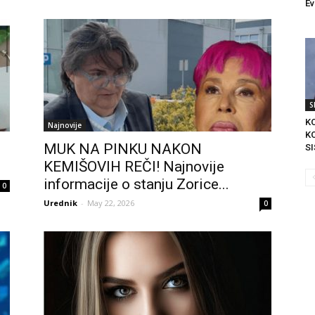
Ev
S
KO
Najnovije
K
MUK NA PINKU NAKON
SI
KEMIŠOVIH REČI! Najnovije
informacije o stanju Zorice...
0
Urednik
-
May 22, 2026
0