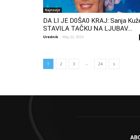
Najnovije
DA Ll JE D0ŠA0 KRAJ: Sanja Kuž
STAVlLA TAČKU NA LJUBAV...
Urednik
-
May 22, 2026
...
1
2
3
24
AB