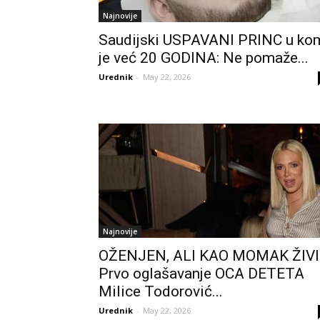
Najnovije
Saudijski USPAVANI PRINC u ko
je već 20 GODINA: Ne pomaže...
Urednik
-
May 22, 2026
Najnovije
OŽENJEN, ALI KAO MOMAK ŽIVI
Prvo oglašavanje OCA DETETA
Milice Todorović...
Urednik
-
May 22, 2026