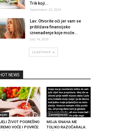
Trik koji...
September 23, 2024
Lav: Otvorite oči jer vam se
približava finansijsko
iznenađenje koje može...
July 14, 2026
Load more
HOT NEWS
avjeti
Zanimljivosti
IJELI ŽIVOT POGREŠNO
MOJA SNAHA ME
EREMO VOĆE I POVRĆE:
TOLIKO RAZOČARALA: