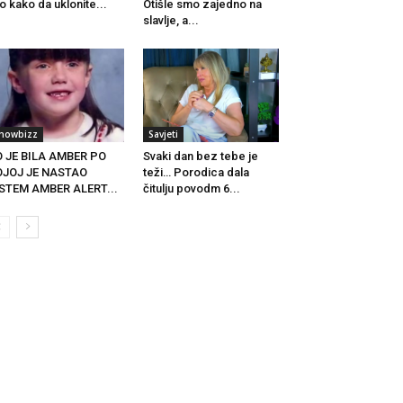
o kako da uklonite...
Otišle smo zajedno na
slavlje, a...
howbizz
Savjeti
 JE BILA AMBER PO
Svaki dan bez tebe je
OJOJ JE NASTAO
teži… Porodica dala
STEM AMBER ALERT...
čitulju povodm 6...