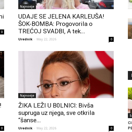
Najnovije
mi
UDAJE SE JELENA KARLEUŠA!
ŠOK-BOMBA: Progovorila o
TREĆOJ SVADBI, A tek...
0
Urednik
-
May 22, 2026
0
Najnovije
!
ŽIKA LEŽI U B0LNICI: Bivša
supruga uz njega, sve otkrila
S
“šanse...
C
Urednik
-
May 22, 2026
P
0
0