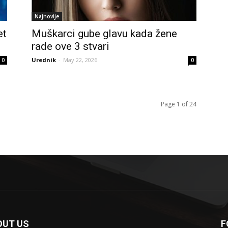
Najnovije
et
Muškarci gube glavu kada žene
rade ove 3 stvari
Urednik
-
May 22, 2026
0
0
Page 1 of 24
OUT US
F