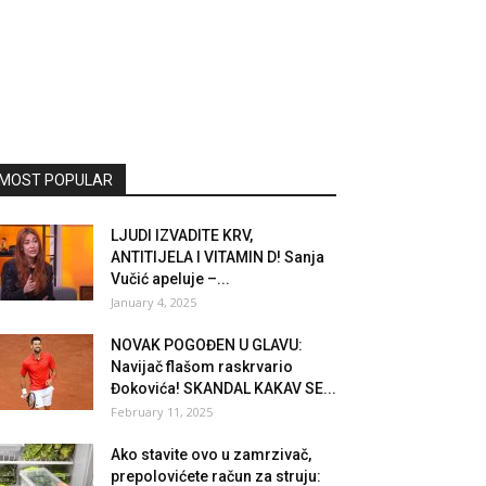
MOST POPULAR
LJUDI IZVADITE KRV,
ANTITIJELA I VITAMIN D! Sanja
Vučić apeluje –...
January 4, 2025
NOVAK POGOĐEN U GLAVU:
Navijač flašom raskrvario
Đokovića! SKANDAL KAKAV SE...
February 11, 2025
Ako stavite ovo u zamrzivač,
prepolovićete račun za struju: