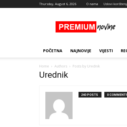
Thursday, August 6, 2026
O nama
Uslovi korištenj
Premium
Novine
POČETNA
NAJNOVIJE
VIJESTI
RE
Home
Authors
Posts by Urednik
Urednik
240 POSTS
0 COMMENT