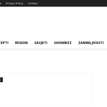
a
Privacy Policy
Contact
CEPTI
REGION
SAVJETI
SHOWBIZZ
ZANIMLJIVOSTI
S