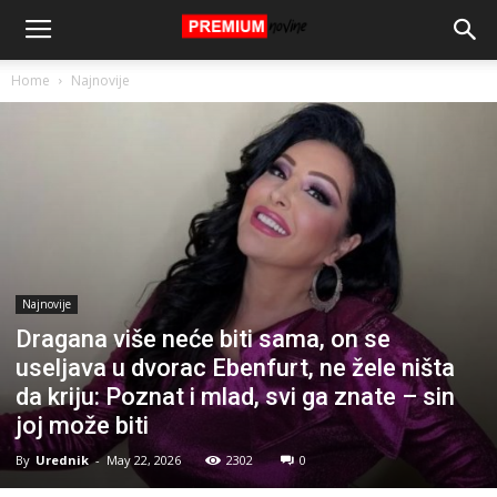
Home
Najnovije
Najnovije
Dragana više neće biti sama, on se
useljava u dvorac Ebenfurt, ne žele ništa
da kriju: Poznat i mlad, svi ga znate – sin
joj može biti
By
Urednik
-
May 22, 2026
2302
0