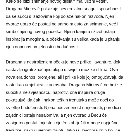
Kako se bliži snimanje novog dijela filma ‘Južni vetar’,
Dragana Mirković pokazuje nevjerojatnu snagu i sposobnost
da se suoči s izazovima koji dolaze nakon razvoda. Njen
dvorac ubrzo će postati ne samo mjesto za snimanje, već i
simbol njenog novog početka. Njena karijera i život ostaju
inspiracija mnogima, a očekivanja su velika kada je u pitanju
njen doprinos umjetnosti u budućnosti.
Dragana s nestrpljenjem očekuje nove prilike i avanture, dok
nastavlja igrati značajnu ulogu u svijetu muzike i filma. Ova
nova era donosi promjene, ali i prilike koje joj omogućavaju da
raste kao umjetnica i kao osoba. Dragana Mirković ne boji se
suočiti s neizvjesnošću; naprotiv, ona inspirira druge
pokazujući da čak i nakon teških trenutaka može doći do
svjetlije budućnosti. Njena posvećenost umjetnosti, porodici i
zajednici ostaje nesalomiva, a njen dvorac u Beču će
zasigurno postati mjesto koje će zabilježiti mnoge uspješne
trenutke, kako u njenom životu, tako i u životima onih koji će