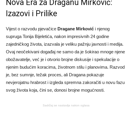
Nova Era za Draganu Mirković:
Izazovi i Prilike
Vijest o razvodu pjevačice
Dragane Mirković
i njenog
supruga Tonija Bijeletića, nakon impresivnih 24 godine
zajedničkog života, izazvala je veliku pažnju javnosti i medija.
Ovaj neočekivani događaj ne samo da je šokirao mnoge njene
obožavatelje, već je i otvorio brojne diskusije i spekulacije o
njenim budućim koracima, životnom stilu i planovima. Razvod
je, bez sumnje, težak proces, ali Dragana pokazuje
nevjerojatnu hrabrost i izgleda spremna zakoračiti u novu fazu
svog života koja, čini se, donosi brojne mogućnosti.
Sadržaj se nastavlja nakon oglasa