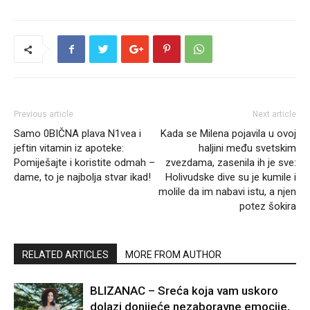
Previous article
Next article
Samo 0BIČNA plava N1vea i
Kada se Milena pojavila u ovoj
jeftin vitamin iz apoteke:
haljini među svetskim
Pomiješajte i koristite odmah –
zvezdama, zasenila ih je sve:
dame, to je najbolja stvar ikad!
Holivudske dive su je kumile i
molile da im nabavi istu, a njen
potez šokira
RELATED ARTICLES
MORE FROM AUTHOR
BLIZANAC – Sreća koja vam uskoro
dolazi donijeće nezaboravne emocije,