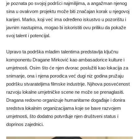
je poznata po svojoj podršci najmilijima, a angažman njenog
sina u ovakvom projektu može biti značajan korak u njegovoj
karijeri. Marko, koji već ima određeno iskustvo u pozorištu i
javnim nastupima, mogao bi iskoristiti ovu priliku da pokaže
svoj talent i potencijal.
Upravo ta podrška mladim talentima predstavlja ključnu
komponentu Dragane Mirković kao ambasadorice kulture i
umjetnosti. Osim što će njen dvorac poslužiti kao lokacija za
snimanje, ona i njena porodica već dugi niz godina pružaju
podršku stvarateljima filmske industrije. Njihova posvećenost
razvoju lokalne umjetničke scene ne može se prenaglasiti.
Dragana redovno organizuje humanitarne događaje i donira
sredstva lokalnim organizacijama koje se bave razvojem
umjetnosti, što dodatno potvrđuje njen društveni status i
doprinos zajednici.