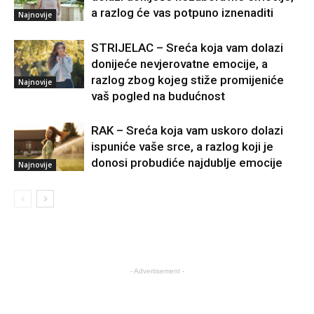
a razlog će vas potpuno iznenaditi
Najnovije
STRIJELAC – Sreća koja vam dolazi
donijeće nevjerovatne emocije, a
razlog zbog kojeg stiže promijeniće
Najnovije
vaš pogled na budućnost
RAK – Sreća koja vam uskoro dolazi
ispuniće vaše srce, a razlog koji je
donosi probudiće najdublje emocije
Najnovije
- Advertisement -