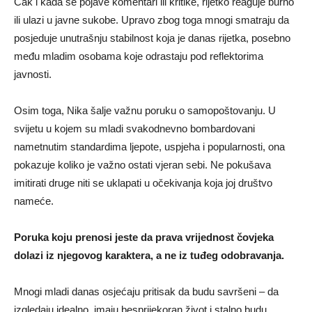
Čak i kada se pojave komentari ili kritike, rijetko reaguje burno
ili ulazi u javne sukobe. Upravo zbog toga mnogi smatraju da
posjeduje unutrašnju stabilnost koja je danas rijetka, posebno
među mladim osobama koje odrastaju pod reflektorima
javnosti.
Osim toga, Nika šalje važnu poruku o samopoštovanju. U
svijetu u kojem su mladi svakodnevno bombardovani
nametnutim standardima ljepote, uspjeha i popularnosti, ona
pokazuje koliko je važno ostati vjeran sebi. Ne pokušava
imitirati druge niti se uklapati u očekivanja koja joj društvo
nameće.
Poruka koju prenosi jeste da prava vrijednost čovjeka
dolazi iz njegovog karaktera, a ne iz tuđeg odobravanja.
Mnogi mladi danas osjećaju pritisak da budu savršeni – da
izgledaju idealno, imaju besprijekoran život i stalno budu