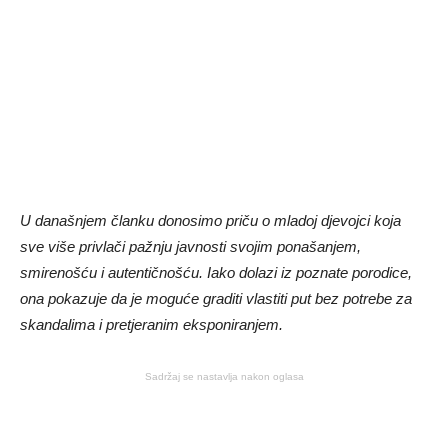
U današnjem članku donosimo priču o mladoj djevojci koja
sve više privlači pažnju javnosti svojim ponašanjem,
smirenošću i autentičnošću. Iako dolazi iz poznate porodice,
ona pokazuje da je moguće graditi vlastiti put bez potrebe za
skandalima i pretjeranim eksponiranjem.
Sadržaj se nastavlja nakon oglasa