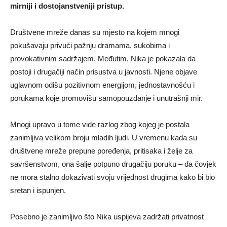
mirniji i dostojanstveniji pristup.
Društvene mreže danas su mjesto na kojem mnogi
pokušavaju privući pažnju dramama, sukobima i
provokativnim sadržajem. Međutim, Nika je pokazala da
postoji i drugačiji način prisustva u javnosti. Njene objave
uglavnom odišu pozitivnom energijom, jednostavnošću i
porukama koje promovišu samopouzdanje i unutrašnji mir.
Mnogi upravo u tome vide razlog zbog kojeg je postala
zanimljiva velikom broju mladih ljudi. U vremenu kada su
društvene mreže prepune poređenja, pritisaka i želje za
savršenstvom, ona šalje potpuno drugačiju poruku – da čovjek
ne mora stalno dokazivati svoju vrijednost drugima kako bi bio
sretan i ispunjen.
Posebno je zanimljivo što Nika uspijeva zadržati privatnost