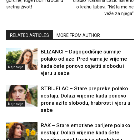
gorčine, tuge i boli i kročiti u
uradio” Katarina Lazić iskreno
sretniji život!
o krahu ljubavi: “Ništa me ne
veže za njega”
RELATED ARTICLES
MORE FROM AUTHOR
BLIZANCI – Dugogodišnje sumnje
polako odlaze: Pred vama je vrijeme
kada ćete ponovo osjetiti slobodu i
Najnovije
vjeru u sebe
STRIJELAC – Stare prepreke polako
nestaju: Dolazi vrijeme kada ponovo
pronalazite slobodu, hrabrost i vjeru u
Najnovije
sebe
RAK – Stare emotivne barijere polako
nestaju: Dolazi vrijeme kada ćete
konačno osjetiti mir i slobodu koju