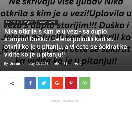
Najnovije
Region
Zanimljivosti
Nika otkrila s kim je u vezi- sa duplo
starijim! Duško i Jelena poludili kad su
otkrili ko je u pitanju, a vi ćete se šokirat ka
vidite ko je u pitanju!!
By
Urednik
-
May 13, 2026
1131
0
Oglasi - Advertisement