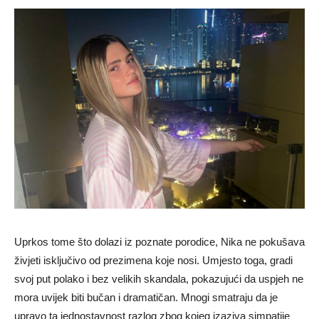
Uprkos tome što dolazi iz poznate porodice, Nika ne pokušava
živjeti isključivo od prezimena koje nosi. Umjesto toga, gradi
svoj put polako i bez velikih skandala, pokazujući da uspjeh ne
mora uvijek biti bučan i dramatičan. Mnogi smatraju da je
upravo ta jednostavnost razlog zbog kojeg izaziva simpatije