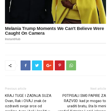
Previous article
Next article
KRAJ TUGE I ZADNJA SUZA:
P0TPlSALl SM0 PAPlRE ZA
Ovan, Rak i OVAJ znak će
RAZV0D: kad je mogao to
ozdraviti svoje srce od
uraditi bratu, šta bi meni