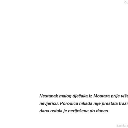
Og
Nestanak malog dječaka iz Mostara prije više 
nevjericu. Porodica nikada nije prestala traž
dana ostala je neriješena do danas.
Sadržaj 