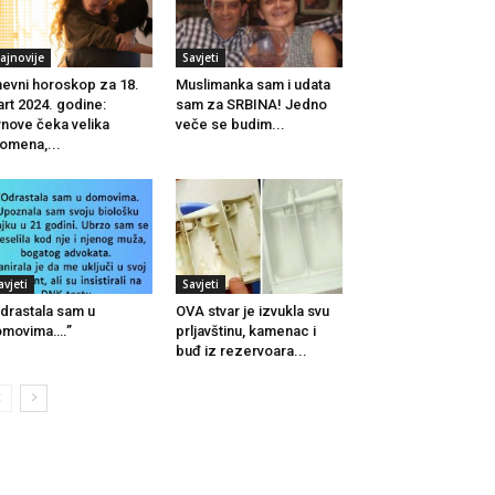
ajnovije
Savjeti
evni horoskop za 18.
Muslimanka sam i udata
rt 2024. godine:
sam za SRBINA! Jedno
nove čeka velika
veče se budim...
omena,...
avjeti
Savjeti
drastala sam u
OVA stvar je izvukla svu
omovima….”
prljavštinu, kamenac i
buđ iz rezervoara...