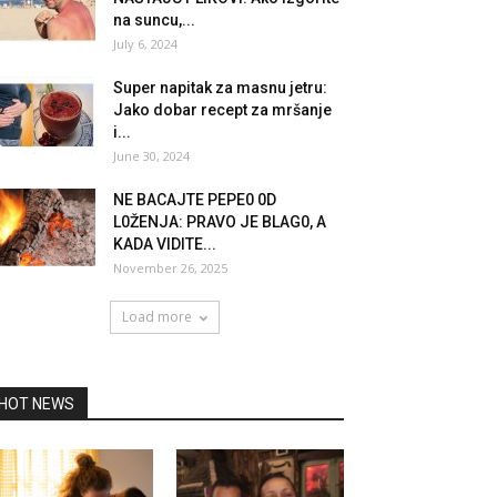
na suncu,...
July 6, 2024
Super napitak za masnu jetru:
Jako dobar recept za mršanje
i...
June 30, 2024
NE BACAJTE PEPE0 0D
L0ŽENJA: PRAVO JE BLAG0, A
KADA VIDITE...
November 26, 2025
Load more
HOT NEWS