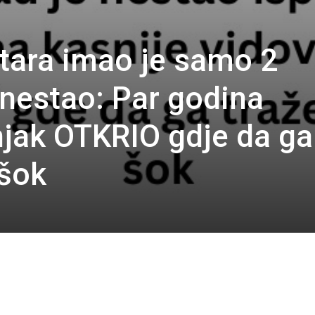
tara imao je samo 2
 nestao: Par godina
njak OTKRIO gdje da ga
 šok