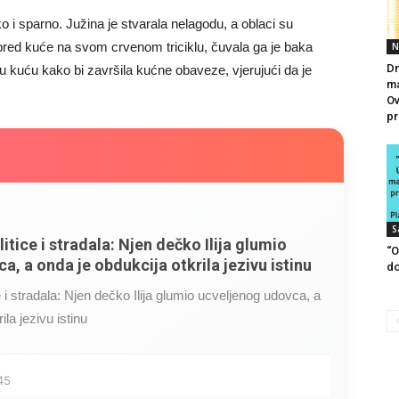
 i sparno. Južina je stvarala nelagodu, a oblaci su
spred kuće na svom crvenom triciklu, čuvala ga je baka
N
Dn
u kuću kako bi završila kućne obaveze, vjerujući da je
ma
Ov
pr
S
litice i stradala: Njen dečko Ilija glumio
“O
a, a onda je obdukcija otkrila jezivu istinu
d
ce i stradala: Njen dečko Ilija glumio ucveljenog udovca, a
ila jezivu istinu
45