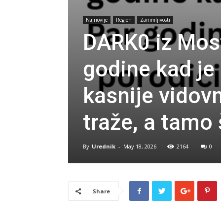
Najnovije
Region
Zanimljivosti
DARK0 iz Mos
godine kad je
kasnije vidov
traže, a tamo
By
Urednik
-
May 18, 2026
2164
0
Share