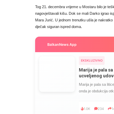
Tog 21. decembra vrijeme u Mostaru bilo je teško
nagovještavali kišu. Dok se mali Darko igrao i
Mara Jurić. U jednom trenutku ušla je nakratko 
dječak siguran ispred doma.
BalkanNews App
EKSKLUZIVNO
Marija je pala sa 
ucveljenog udovc
Marija je pala sa liti
onda je obdukcija otkr
1.0K
234
1