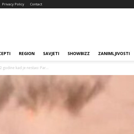
Privacy Policy
Contact
CEPTI
REGION
SAVJETI
SHOWBIZZ
ZANIMLJIVOSTI
 godine kad je nestao: Par...