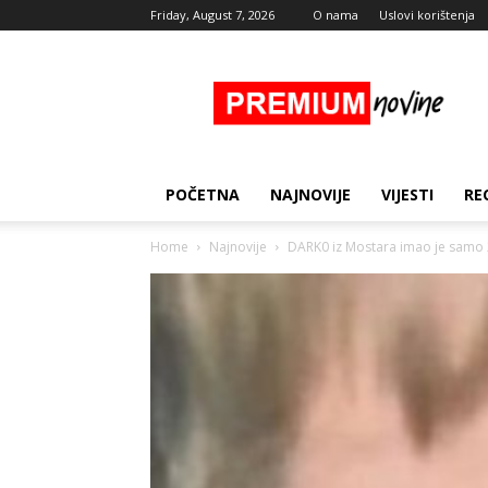
Friday, August 7, 2026
O nama
Uslovi korištenja
Premium
Novine
POČETNA
NAJNOVIJE
VIJESTI
RE
Home
Najnovije
DARK0 iz Mostara imao je samo 2