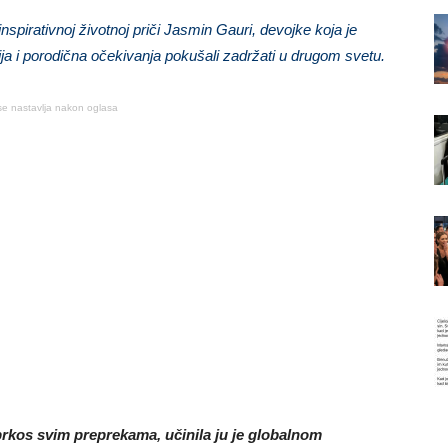
pirativnoj životnoj priči Jasmin Gauri, devojke koja je
ija i porodična očekivanja pokušali zadržati u drugom svetu.
se nastavlja nakon oglasa
kos svim preprekama, učinila ju je globalnom