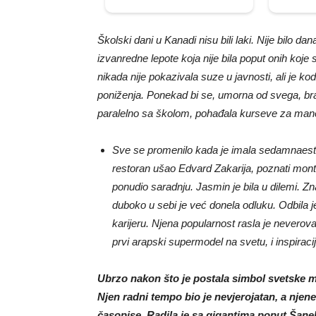
Školski dani u Kanadi nisu bili laki. Nije bilo dan
izvanredne lepote koja nije bila poput onih koje 
nikada nije pokazivala suze u javnosti, ali je k
poniženja. Ponekad bi se, umorna od svega, bran
paralelno sa školom, pohađala kurseve za manek
Sve se promenilo kada je imala sedamnaest g
restoran ušao Edvard Zakarija, poznati montr
ponudio saradnju. Jasmin je bila u dilemi. Zna
duboko u sebi je već donela odluku. Odbila
karijeru. Njena popularnost rasla je nevero
prvi arapski supermodel na svetu, i inspiraci
Ubrzo nakon što je postala simbol svetske mo
Njen radni tempo bio je nevjerojatan, a njene
časopise. Radila je sa gigantima poput Šane