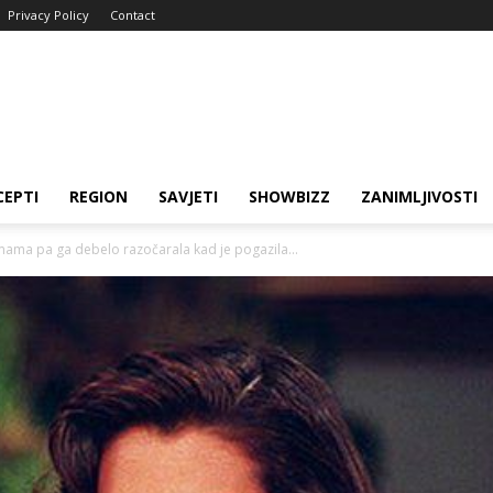
Privacy Policy
Contact
CEPTI
REGION
SAVJETI
SHOWBIZZ
ZANIMLJIVOSTI
mama pa ga debelo razočarala kad je pogazila...