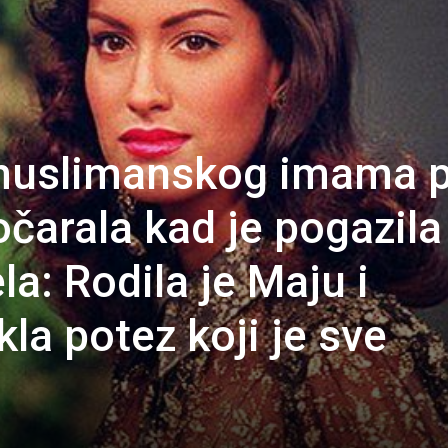
a muslimanskog imama 
očarala kad je pogazila
a: Rodila je Maju i
kla potez koji je sve