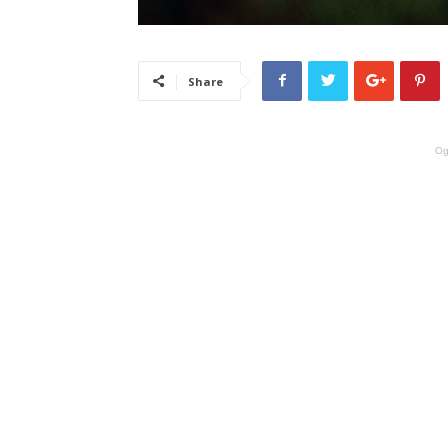
Share
Og