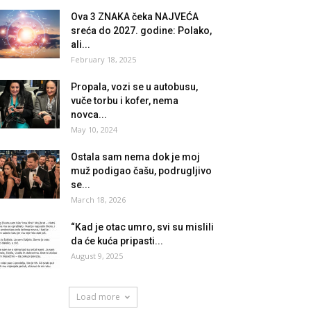
Ova 3 ZNAKA čeka NAJVEĆA
sreća do 2027. godine: Polako,
ali...
February 18, 2025
Propala, vozi se u autobusu,
vuče torbu i kofer, nema
novca...
May 10, 2024
Ostala sam nema dok je moj
muž podigao čašu, podrugljivo
se...
March 18, 2026
“Kad je otac umro, svi su mislili
da će kuća pripasti...
August 9, 2025
Load more