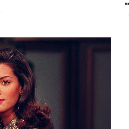
na
45