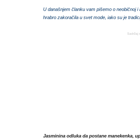
U današnjem članku vam pišemo o neobičnoj i ins
hrabro zakoračila u svet mode, iako su je tradic
Sadržaj 
Jasminina odluka da postane manekenka, upr