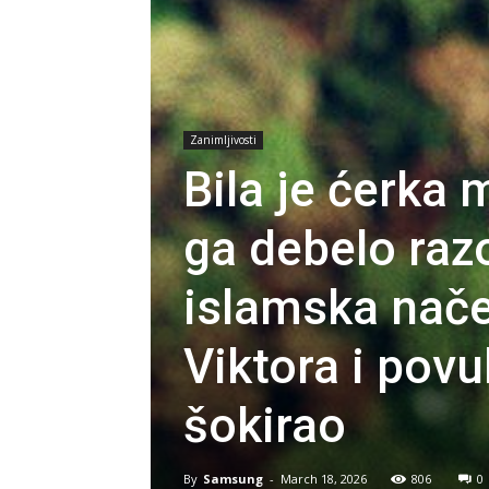
Zanimljivosti
Bila je ćerk
ga debelo raz
islamska načel
Viktora i povu
šokirao
By
Samsung
-
March 18, 2026
806
0