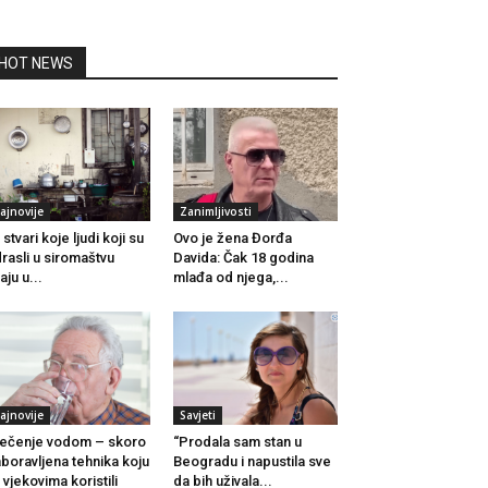
HOT NEWS
ajnovije
Zanimljivosti
 stvari koje ljudi koji su
Ovo je žena Đorđa
rasli u siromaštvu
Davida: Čak 18 godina
aju u...
mlađa od njega,...
ajnovije
Savjeti
ječenje vodom – skoro
“Prodala sam stan u
boravljena tehnika koju
Beogradu i napustila sve
 vjekovima koristili
da bih uživala...