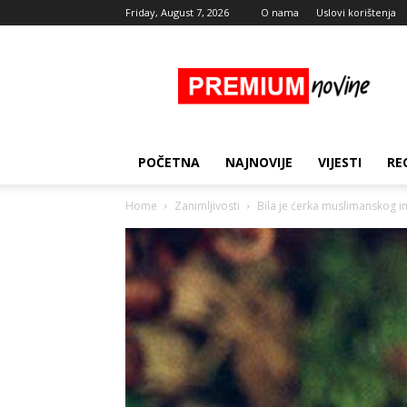
Friday, August 7, 2026
O nama
Uslovi korištenja
Premium
Novine
POČETNA
NAJNOVIJE
VIJESTI
RE
Home
Zanimljivosti
Bila je ćerka muslimanskog i