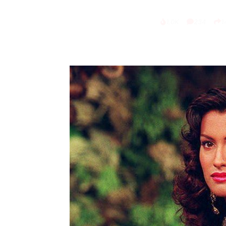
1.0K
234
1