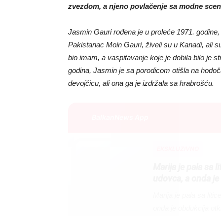
zvezdom, a njeno povlačenje sa modne scene 
Jasmin Gauri rođena je u proleće 1971. godine, u
Pakistanac Moin Gauri, živeli su u Kanadi, ali s
bio imam, a vaspitavanje koje je dobila bilo je 
godina, Jasmin je sa porodicom otišla na hodo
devojčicu, ali ona ga je izdržala sa hrabrošću.
BalkanNews App
EKSKLUZIVNO
Marija je pala sa l
udovca, a onda je 
Marija je pala sa liti
onda je obdukcija otkr