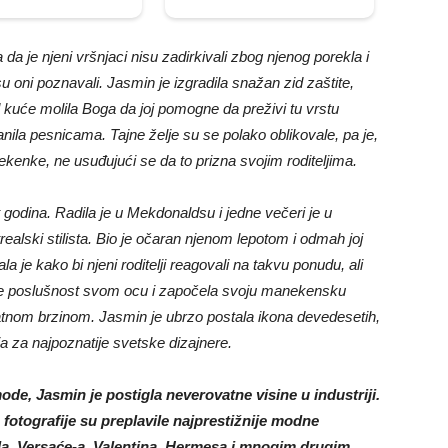
a da je njeni vršnjaci nisu zadirkivali zbog njenog porekla i
su oni poznavali. Jasmin je izgradila snažan zid zaštite,
od kuće molila Boga da joj pomogne da preživi tu vrstu
ila pesnicama. Tajne želje su se polako oblikovale, pa je,
enke, ne usuđujući se da to prizna svojim roditeljima.
odina. Radila je u Mekdonaldsu i jedne večeri je u
ealski stilista. Bio je očaran njenom lepotom i odmah joj
la je kako bi njeni roditelji reagovali na takvu ponudu, ali
 je poslušnost svom ocu i započela svoju manekensku
vatnom brzinom. Jasmin je ubrzo postala ikona devedesetih,
ja za najpoznatije svetske dizajnere.
de, Jasmin je postigla neverovatne visine u industriji.
 fotografije su preplavile najprestižnije modne
la, Versaće-a, Valentina, Hermesa i mnogim drugim