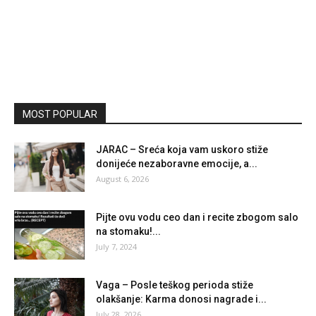
MOST POPULAR
JARAC – Sreća koja vam uskoro stiže
donijeće nezaboravne emocije, a...
August 6, 2026
Pijte ovu vodu ceo dan i recite zbogom salo
na stomaku!...
July 7, 2024
Vaga – Posle teškog perioda stiže
olakšanje: Karma donosi nagrade i...
July 28, 2026