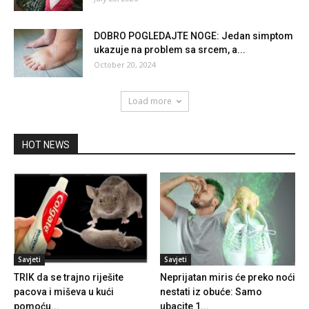
DOBRO POGLEDAJTE NOGE: Jedan simptom
ukazuje na problem sa srcem, a...
October 20, 2024
Load more
HOT NEWS
Savjeti
Savjeti
TRIK da se trajno riješite
Neprijatan miris će preko noći
pacova i miševa u kući
nestati iz obuće: Samo
pomoću...
ubacite 1...