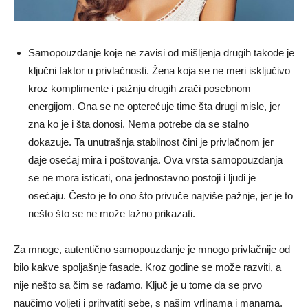
Samopouzdanje koje ne zavisi od mišljenja drugih takođe je
ključni faktor u privlačnosti. Žena koja se ne meri isključivo
kroz komplimente i pažnju drugih zrači posebnom
energijom. Ona se ne opterećuje time šta drugi misle, jer
zna ko je i šta donosi. Nema potrebe da se stalno
dokazuje. Ta unutrašnja stabilnost čini je privlačnom jer
daje osećaj mira i poštovanja. Ova vrsta samopouzdanja
se ne mora isticati, ona jednostavno postoji i ljudi je
osećaju. Često je to ono što privuče najviše pažnje, jer je to
nešto što se ne može lažno prikazati.
Za mnoge, autentično samopouzdanje je mnogo privlačnije od
bilo kakve spoljašnje fasade. Kroz godine se može razviti, a
nije nešto sa čim se rađamo. Ključ je u tome da se prvo
naučimo voljeti i prihvatiti sebe, s našim vrlinama i manama.