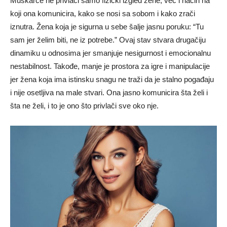
Muškarce ne privlači samo fizički izgled žene, već i način na
koji ona komunicira, kako se nosi sa sobom i kako zrači
iznutra. Žena koja je sigurna u sebe šalje jasnu poruku: “Tu
sam jer želim biti, ne iz potrebe.” Ovaj stav stvara drugačiju
dinamiku u odnosima jer smanjuje nesigurnost i emocionalnu
nestabilnost. Takođe, manje je prostora za igre i manipulacije
jer žena koja ima istinsku snagu ne traži da je stalno pogađaju
i nije osetljiva na male stvari. Ona jasno komunicira šta želi i
šta ne želi, i to je ono što privlači sve oko nje.