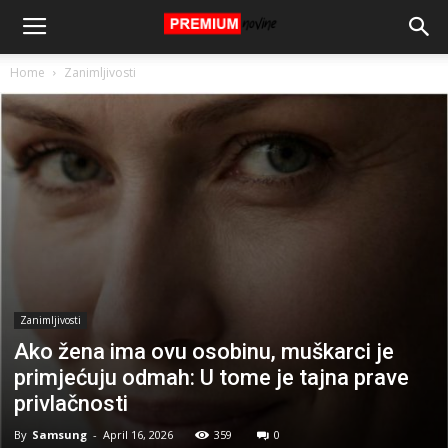
Home
Zanimljivosti
Zanimljivosti
Ako žena ima ovu osobinu, muškarci je
primjećuju odmah: U tome je tajna prave
privlačnosti
By
Samsung
-
April 16, 2026
359
0