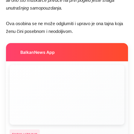
ali ono što muškarce privuče na prvi pogled jeste snaga
unutrašnjeg samopouzdanja.
Ova osobina se ne može odglumiti i upravo je ona tajna koja
ženu čini posebnom i neodoljivom.
BalkanNews App