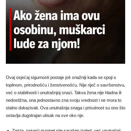
Ovaj osjećaj sigurnosti postaje još snažniji kada se spoji s
toplinom, prirodnošću i ženstvenošću. Nije riječ o savršenstvu,
već o stabilnosti i unutrašnjoj snazi. Takva žena nije hladna ili
nedostižna, ona jednostavno zna svoju vrednost i ne mora to
stalno dokazivati. Ova unutrašnja snaga i prisutnost su ono što
ostavlja dugotrajan utisak na sve oko nje.
Zaista, najveći magnet nije savršen izgled, već unutrašnji