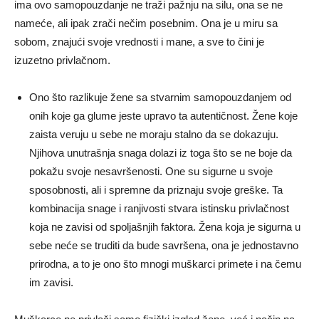
ima ovo samopouzdanje ne traži pažnju na silu, ona se ne
nameće, ali ipak zrači nečim posebnim. Ona je u miru sa
sobom, znajući svoje vrednosti i mane, a sve to čini je
izuzetno privlačnom.
Ono što razlikuje žene sa stvarnim samopouzdanjem od
onih koje ga glume jeste upravo ta autentičnost. Žene koje
zaista veruju u sebe ne moraju stalno da se dokazuju.
Njihova unutrašnja snaga dolazi iz toga što se ne boje da
pokažu svoje nesavršenosti. One su sigurne u svoje
sposobnosti, ali i spremne da priznaju svoje greške. Ta
kombinacija snage i ranjivosti stvara istinsku privlačnost
koja ne zavisi od spoljašnjih faktora. Žena koja je sigurna u
sebe neće se truditi da bude savršena, ona je jednostavno
prirodna, a to je ono što mnogi muškarci primete i na čemu
im zavisi.