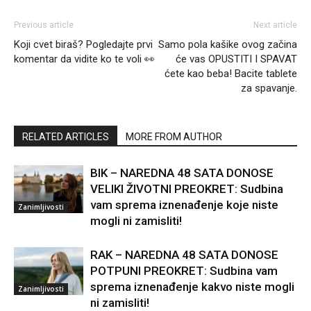
Previous article
Next article
Koji cvet biraš? Pogledajte prvi
Samo pola kašike ovog začina
komentar da vidite ko te voli 👀
će vas OPUSTITI I SPAVAT
ćete kao beba! Bacite tablete
za spavanje.
RELATED ARTICLES
MORE FROM AUTHOR
BIK – NAREDNA 48 SATA DONOSE
VELIKI ŽIVOTNI PREOKRET: Sudbina
vam sprema iznenađenje koje niste
Zanimljivosti
mogli ni zamisliti!
RAK – NAREDNA 48 SATA DONOSE
POTPUNI PREOKRET: Sudbina vam
sprema iznenađenje kakvo niste mogli
Zanimljivosti
ni zamisliti!