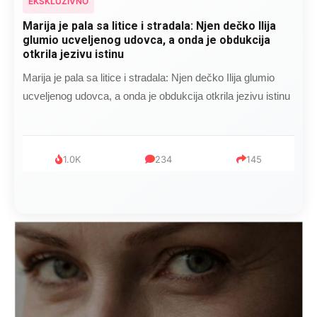
EKSKLUZIVNO
Marija je pala sa litice i stradala: Njen dečko Ilija
glumio ucveljenog udovca, a onda je obdukcija
otkrila jezivu istinu
Marija je pala sa litice i stradala: Njen dečko Ilija glumio
ucveljenog udovca, a onda je obdukcija otkrila jezivu istinu
1.0K
234
145