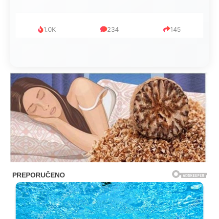
1.0K
234
145