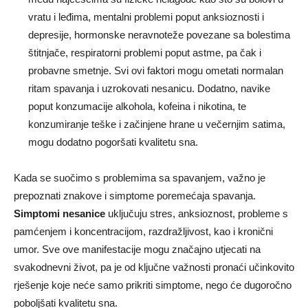
vratu i leđima, mentalni problemi poput anksioznosti i
depresije, hormonske neravnoteže povezane sa bolestima
štitnjače, respiratorni problemi poput astme, pa čak i
probavne smetnje. Svi ovi faktori mogu ometati normalan
ritam spavanja i uzrokovati nesanicu. Dodatno, navike
poput konzumacije alkohola, kofeina i nikotina, te
konzumiranje teške i začinjene hrane u večernjim satima,
mogu dodatno pogoršati kvalitetu sna.
Kada se suočimo s problemima sa spavanjem, važno je
prepoznati znakove i simptome poremećaja spavanja.
Simptomi nesanice
uključuju stres, anksioznost, probleme s
pamćenjem i koncentracijom, razdražljivost, kao i kronični
umor. Sve ove manifestacije mogu značajno utjecati na
svakodnevni život, pa je od ključne važnosti pronaći učinkovito
rješenje koje neće samo prikriti simptome, nego će dugoročno
poboljšati kvalitetu sna.