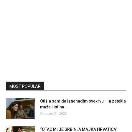
MOST POPULAR
Otišla sam da iznenadim svekrvu — a zatekla
muža i istinu...
October 31, 2025
“OTAC MI JE SRBIN, A MAJKA HRVATICA”