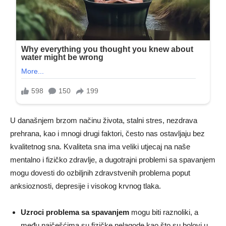
U današnjem brzom načinu života, stalni stres, nezdrava
prehrana, kao i mnogi drugi faktori, često nas ostavljaju bez
kvalitetnog sna. Kvaliteta sna ima veliki utjecaj na naše
mentalno i fizičko zdravlje, a dugotrajni problemi sa spavanjem
mogu dovesti do ozbiljnih zdravstvenih problema poput
anksioznosti, depresije i visokog krvnog tlaka.
Uzroci problema sa spavanjem
mogu biti raznoliki, a
među najčešćima su fizičke nelagode kao što su bolovi u