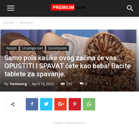
Home
Recepti
Recepti
Uncategorized
Zanimljivosti
Samo pola kašike ovog začina će vas
OPUSTITI I SPAVAT ćete kao beba! Bacite
tablete za spavanje.
By
Samsung
-
April 16, 2026
253
0
Oglasi - Advertisement