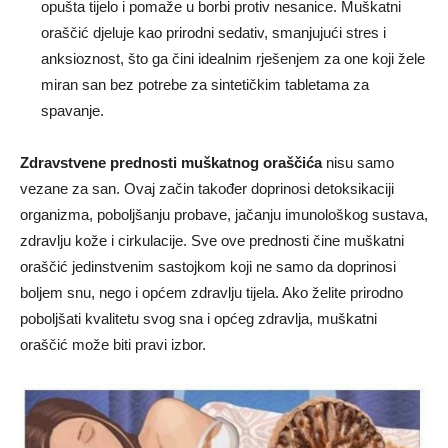
opušta tijelo i pomaže u borbi protiv nesanice. Muškatni
oraščić djeluje kao prirodni sedativ, smanjujući stres i
anksioznost, što ga čini idealnim rješenjem za one koji žele
miran san bez potrebe za sintetičkim tabletama za
spavanje.
Zdravstvene prednosti muškatnog oraščića
nisu samo
vezane za san. Ovaj začin također doprinosi detoksikaciji
organizma, poboljšanju probave, jačanju imunološkog sustava,
zdravlju kože i cirkulacije. Sve ove prednosti čine muškatni
oraščić jedinstvenim sastojkom koji ne samo da doprinosi
boljem snu, nego i općem zdravlju tijela. Ako želite prirodno
poboljšati kvalitetu svog sna i općeg zdravlja, muškatni
oraščić može biti pravi izbor.