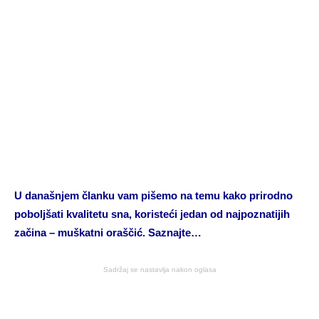
U današnjem članku vam pišemo na temu kako prirodno
poboljšati kvalitetu sna, koristeći jedan od najpoznatijih
začina – muškatni oraščić. Saznajte…
Sadržaj se nastavlja nakon oglasa