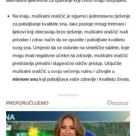
alternativa lijekovima za spavanje koji često imaju nuspojave.
Na kraju, muškatni oraščić je sigurno i jednostavno rješenje
za poboljšanje kvalitete sna. Iako postoje mnogi tretmani i
lijekovi koji obećavaju brzo rješenje, muškatni oraščić nudi
prirodan i zdrav način da se opustite i poboljšate kvalitetu
svog sna. Umjesto da se oslonite na sintetičke tablete, koje
mogu imati negativne učinke na zdravlje, muškatni oraščić
predstavlja prirodni i dugoročno održiv pristup. Uključite
muškatni oraščić u svoju večernju rutinu i uživajte u
mirnom snu
koji poboljšava vaše zdravlje i kvalitetu života.
Preporučujemo