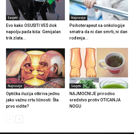
Savjeti
Najnovije
Evo kako OSUŠITI VEŠ dok
Psihoterapeut sa onkologije
napolju pada kiša: Genijalan
smatra da ni dan smrti, ni dan
trik zlata...
rođenja...
Najnovije
Savjeti
Optička iluzija otkriva jednu
NAJMOĆNIJE prirodno
jako važnu crtu ličnosti: Šta
sredstvo protiv OTICANJA
prvo vidite?
NOGU