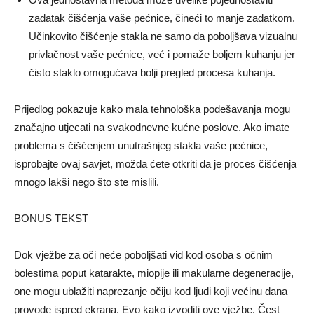
zadatak čišćenja vaše pećnice, čineći to manje zadatkom.
Učinkovito čišćenje stakla ne samo da poboljšava vizualnu
privlačnost vaše pećnice, već i pomaže boljem kuhanju jer
čisto staklo omogućava bolji pregled procesa kuhanja.
Prijedlog pokazuje kako mala tehnološka podešavanja mogu
značajno utjecati na svakodnevne kućne poslove. Ako imate
problema s čišćenjem unutrašnjeg stakla vaše pećnice,
isprobajte ovaj savjet, možda ćete otkriti da je proces čišćenja
mnogo lakši nego što ste mislili.
BONUS TEKST
Dok vježbe za oči neće poboljšati vid kod osoba s očnim
bolestima poput katarakte, miopije ili makularne degeneracije,
one mogu ublažiti naprezanje očiju kod ljudi koji većinu dana
provode ispred ekrana. Evo kako izvoditi ove vježbe. Čest