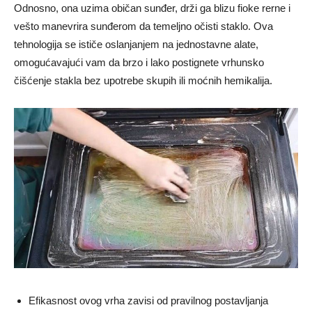
Odnosno, ona uzima običan sunđer, drži ga blizu fioke rerne i
vešto manevrira sunđerom da temeljno očisti staklo. Ova
tehnologija se ističe oslanjanjem na jednostavne alate,
omogućavajući vam da brzo i lako postignete vrhunsko
čišćenje stakla bez upotrebe skupih ili moćnih hemikalija.
Efikasnost ovog vrha zavisi od pravilnog postavljanja