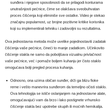
sunđera i njegove sposobnosti da se prilagodi konturama
unutrašnjosti pećnice, čime se olakšava sveobuhvatan
proces čišćenja koji eliminiše sve ostatke. Video je stekao
značajnu popularnost, uz brojne pozitivne kritike korisnika
koji su implementirali tehniku ​​i zadovoljni su rezultatima.
Ova jednostavna metoda može uvelike pojednostaviti zadatak
čišćenja vaše pećnice, čineći to manje zadatkom. Učinkovito
čišćenje stakla ne samo da poboljšava vizualnu privlačnost
vaše pećnice, već i pomaže boljem kuhanju jer čisto staklo
omogućava bolji pregled procesa kuhanja.
Odnosno, ona uzima običan sunđer, drži ga blizu fioke
rerne i vešto manevrira sunđerom da temeljno očisti staklo.
Ova tehnologija se ističe oslanjanjem na jednostavne alate,
omogućavajući vam da brzo i lako postignete vrhunsko
čišćenje stakla bez upotrebe skupih ili moćnih hemikalija.