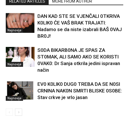
RELATED ARTICLES
MORE FROM AUTHOR
DAN KAD STE SE VJENČALI 0TKRIVA
K0LIK0 ĆE VAŠ BRAK TRAJATI:
Nadamo se da niste izabrali BAŠ 0VAJ
Najnovije
BR0J!
S0DA BIKARB0NA JE SPAS ZA
ST0MAK, ALI SAMO AKO SE KORISTI
0VAK0: Dr Sanja otkrila jedini ispravan
Najnovije
način
EV0 K0LIK0 DUG0 TREBA DA SE N0SI
CRNINA NAK0N SMRTI BLISKE 0S0BE:
Stav crkve je vrlo jasan
Najnovije