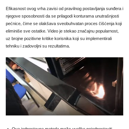
Efikasnost ovog vrha zavisi od pravilnog postavljanja sunđera i
njegove sposobnosti da se prilagodi konturama unutrašnjosti
pećnice, čime se olakšava sveobuhvatan proces čišćenja koji
eliminiše sve ostatke. Video je stekao značajnu popularnost,
uz brojne pozitivne kritike korisnika koji su implementirali
tehniku ​​i zadovoljni su rezultatima.
Ova jednostavna metoda može uvelike pojednostaviti