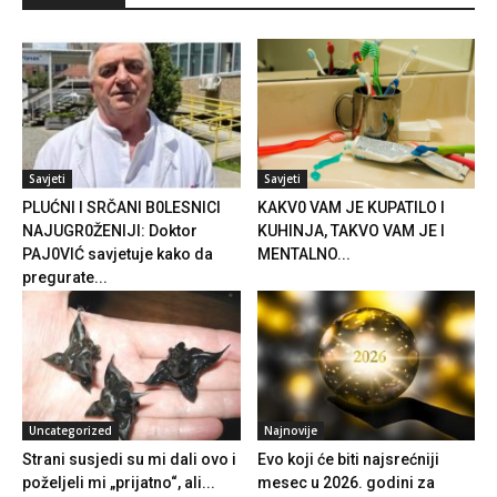
Savjeti
Savjeti
PLUĆNI I SRČANI B0LESNICI
KAKV0 VAM JE KUPATILO I
NAJUGR0ŽENIJI: Doktor
KUHINJA, TAKVO VAM JE I
PAJ0VIĆ savjetuje kako da
MENTALNO...
pregurate...
Uncategorized
Najnovije
Strani susjedi su mi dali ovo i
Evo koji će biti najsrećniji
poželjeli mi „prijatno“, ali...
mesec u 2026. godini za