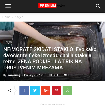
Home
Savjeti
Savjeti
NE MORATE SKIDATI STAKLO! Evo kako
da očistite fleke između duplih stakala
rerne: ŽENA PODIJELILA TRIK NA
DRUŠTVENIM MREŽAMA
By
Samsung
-
January 26, 2025
993
0
Oglasi - Advertisement