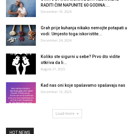
RADITI ČIM NAPUNITE 60 GODINA:...
December 10, 2024
Grah prije kuhanja nikako nemojte potapati u
vodi: Umjesto toga iskoristite...
December 24, 2024
Koliko ste sigurni u sebe? Prvo što vidite
otkriva da li...
August 21, 2025
Kad nas oni koje spašavamo spašavaju nas
December 13, 2025
Load more
HOT NEWS