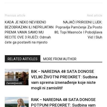
Previous article
Next article
KADA JE NEKO NEVIĐENO
NAJAČI PRIRODNI LIJEK:
BEZOBRAZAN ILI NEPRIJATAN
Popravlja Pamćenje Za Posto
PREMA VAMA SAMO MU
80, Topi Masnoće I Poboljšava
RECITE OVE 3 RIJEČI: Odmah
Vid I Sluh
ćete ga postaviti na mjesto
RELATED ARTICLES
MORE FROM AUTHOR
BIK – NAREDNA 48 SATA DONOSE
VELIKI ŽIVOTNI PREOKRET: Sudbina
vam sprema iznenađenje koje niste
Zanimljivosti
mogli ni zamisliti!
RAK – NAREDNA 48 SATA DONOSE
POTPUNI PREOKRET: Sudbina vam