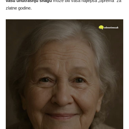
vašu unutrašnju snagu
može biti vaša najlepša „oprema“ za
zlatne godine.