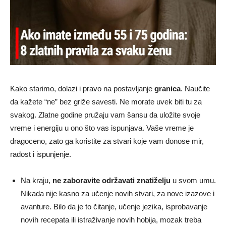
Kako starimo, dolazi i pravo na postavljanje
granica
. Naučite
da kažete “ne” bez griže savesti. Ne morate uvek biti tu za
svakog. Zlatne godine pružaju vam šansu da uložite svoje
vreme i energiju u ono što vas ispunjava. Vaše vreme je
dragoceno, zato ga koristite za stvari koje vam donose mir,
radost i ispunjenje.
Na kraju,
ne zaboravite održavati znatiželju
u svom umu.
Nikada nije kasno za učenje novih stvari, za nove izazove i
avanture. Bilo da je to čitanje, učenje jezika, isprobavanje
novih recepata ili istraživanje novih hobija, mozak treba