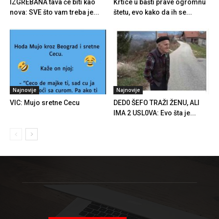
IZGREBANA tava će biti kao
Krtice u bašti prave ogromnu
nova: SVE što vam treba je...
štetu, evo kako da ih se...
Najnovije
Najnovije
VIC: Mujo sretne Cecu
DED0 ŠEFO TRAŽI ŽENU, ALI
IMA 2 USL0VA: Evo šta je...