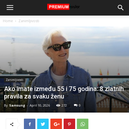
Home
Zanimljivosti
Zanimljivosti
Ako imate između 55 i 75 godina: 8 zlatnih
pravila za svaku ženu
By
Samsung
-
April 10, 2026
272
0