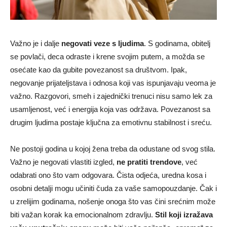
Važno je i dalje
negovati veze s ljudima
. S godinama, obitelj
se povlači, deca odraste i krene svojim putem, a možda se
osećate kao da gubite povezanost sa društvom. Ipak,
negovanje prijateljstava i odnosa koji vas ispunjavaju veoma je
važno. Razgovori, smeh i zajednički trenuci nisu samo lek za
usamljenost, već i energija koja vas održava. Povezanost sa
drugim ljudima postaje ključna za emotivnu stabilnost i sreću.
Ne postoji godina u kojoj žena treba da odustane od svog stila.
Važno je negovati vlastiti izgled,
ne pratiti trendove
, već
odabrati ono što vam odgovara. Čista odjeća, uredna kosa i
osobni detalji mogu učiniti čuda za vaše samopouzdanje. Čak i
u zrelijim godinama, nošenje onoga što vas čini srećnim može
biti važan korak ka emocionalnom zdravlju.
Stil koji izražava