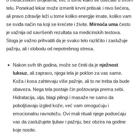
telu. Ponekad lekar može izmeriti krvni pritisak i nivo šećera,
ali pravo zdravlje leži u tome koliko energije imate, koliko vam
se sviđa način na koji se krećete i živite.
Mirnoća uma
često
je važnija od savršenih rezultata sa medicinskih testova.
Stoga je važno prihvatiti da je svako telo različito i zaslužuje
pažnju, ali i slobodu od nepotrebnog stresa.
Nakon svih tih godina, može se činiti da je
nježnost
luksuz
, ali zapravo, njega tela je poklon za vas same.
Koža i kosa zahtevaju više pažnje, ali to ne treba da bude
obaveza. Nega tela postaje čin poštovanja prema sebi.
Hidratacija, ulja, blagi pilingi i masaže ne samo da
poboljšavaju izgled kože, već vam omogućuju i
emocionalnu ravnotežu. Ovi mali rituali njege podsećaju
vas da zaslužujete ljubav i pažnju, bez obzira na godine
koje nosite.