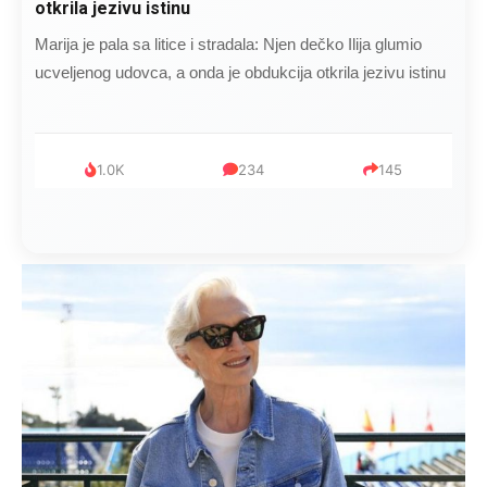
otkrila jezivu istinu
Marija je pala sa litice i stradala: Njen dečko Ilija glumio
ucveljenog udovca, a onda je obdukcija otkrila jezivu istinu
1.0K
234
145