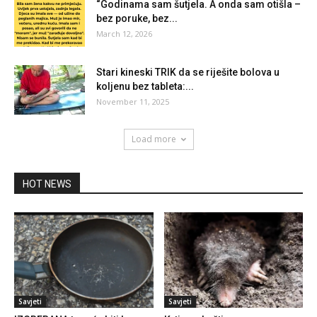
“Godinama sam šutjela. A onda sam otišla –
bez poruke, bez...
March 12, 2026
Stari kineski TRIK da se riješite bolova u
koljenu bez tableta:...
November 11, 2025
Load more
HOT NEWS
Savjeti
Savjeti