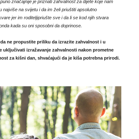
i puno značajnije je priznati zahvalnost za dijete koje nam
ajviše na svijetu i da im želi priuštiti apsolutno
are jer im roditeljipriušte sve i da li se kod njih stvara
i onda kada su oni sposobni da doprinose.
da ne propustite priliku da izrazite zahvalnost i u
e uključivati izražavanje zahvalnosti nakon prometne
lnost za kišni dan, shvaćajući da je kiša potrebna prirodi.