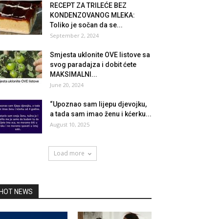
RECEPT ZA TRILEĆE BEZ
KONDENZOVANOG MLEKA:
Toliko je sočan da se...
September 2, 2024
Smjesta uklonite OVE listove sa
svog paradajza i dobit ćete
MAKSIMALNI...
June 20, 2024
“Upoznao sam lijepu djevojku,
a tada sam imao ženu i kćerku...
August 10, 2025
Load more
HOT NEWS