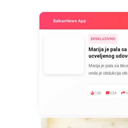
BalkanNews App
EKSKLUZIVNO
Marija je pala sa 
ucveljenog udovc
Marija je pala sa liti
onda je obdukcija otkr
1.0K
234
1