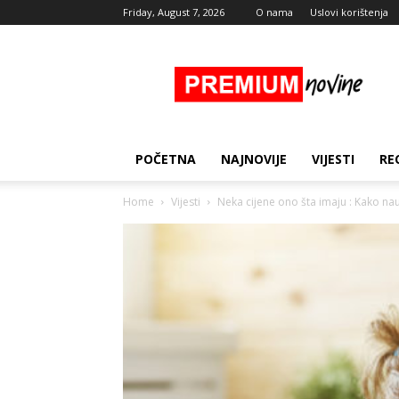
Friday, August 7, 2026
O nama
Uslovi korištenja
Premium
Novine
POČETNA
NAJNOVIJE
VIJESTI
RE
Home
Vijesti
Neka cijene ono šta imaju : Kako na