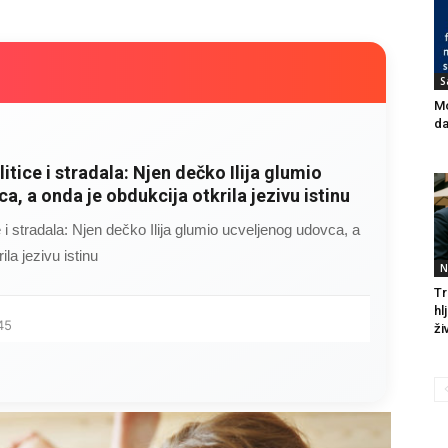
S
Mo
da
litice i stradala: Njen dečko Ilija glumio
a, a onda je obdukcija otkrila jezivu istinu
ce i stradala: Njen dečko Ilija glumio ucveljenog udovca, a
ila jezivu istinu
N
Tr
hl
45
živ