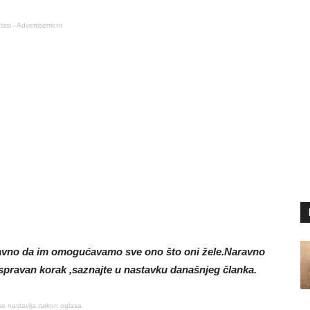
lasi - Advertisement
ravno da im omogućavamo sve ono što oni žele.Naravno
ispravan korak ,saznajte u nastavku današnjeg članka.
se nastavlja nakon oglasa