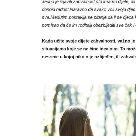
Jedno je izjaviti zahvalnost što imamo dijete, al
donosi radost.Naravno da svako voli svoju djecu n
sve.Međutim,postavlja se pitanje da li se djeca kv
pomisao da će im roditelji obezbijediti sve čak 
Kada učite svoje dijete zahvalnosti, važno je 
situacijama koje se ne čine idealnim. To mož
nesreće u kojoj niko nije ozlijeđen, ili zahva