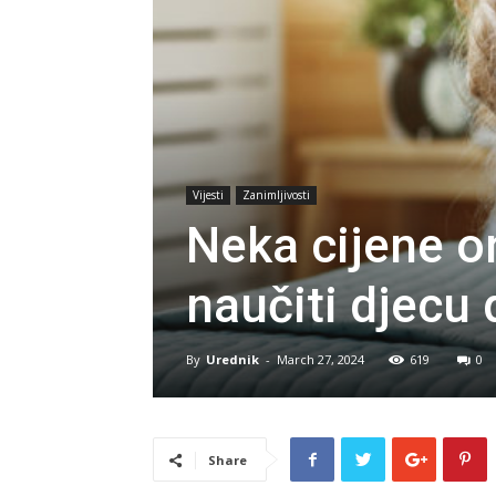
Vijesti
Zanimljivosti
Neka cijene o
naučiti djecu
By
Urednik
-
March 27, 2024
619
0
Share