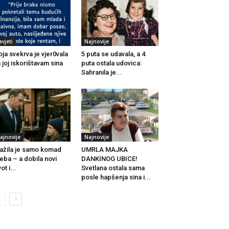
avjeti
Najnovije
ja svekrva je vjer0vala
5 puta se udavala, a 4
 joj iskorištavam sina
puta ostala udovica:
Sahranila je...
ajnovije
Najnovije
ažila je samo komad
UMRLA MAJKA
jeba – a dobila novi
DANKINOG UBICE!
ot i...
Svetlana ostala sama
posle hapšenja sina i...