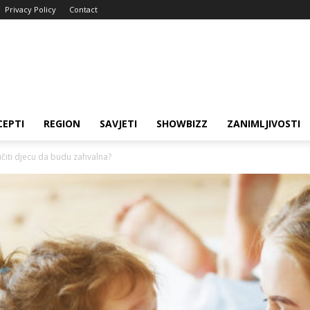
Privacy Policy
Contact
CEPTI
REGION
SAVJETI
SHOWBIZZ
ZANIMLJIVOSTI
učiti djecu da budu zahvalna?