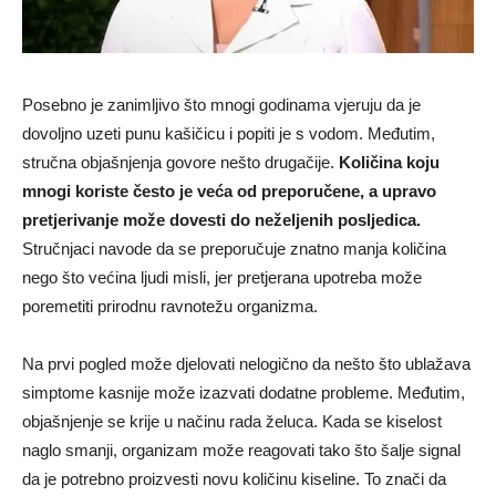
Posebno je zanimljivo što mnogi godinama vjeruju da je
dovoljno uzeti punu kašičicu i popiti je s vodom. Međutim,
stručna objašnjenja govore nešto drugačije.
Količina koju
mnogi koriste često je veća od preporučene, a upravo
pretjerivanje može dovesti do neželjenih posljedica.
Stručnjaci navode da se preporučuje znatno manja količina
nego što većina ljudi misli, jer pretjerana upotreba može
poremetiti prirodnu ravnotežu organizma.
Na prvi pogled može djelovati nelogično da nešto što ublažava
simptome kasnije može izazvati dodatne probleme. Međutim,
objašnjenje se krije u načinu rada želuca. Kada se kiselost
naglo smanji, organizam može reagovati tako što šalje signal
da je potrebno proizvesti novu količinu kiseline. To znači da