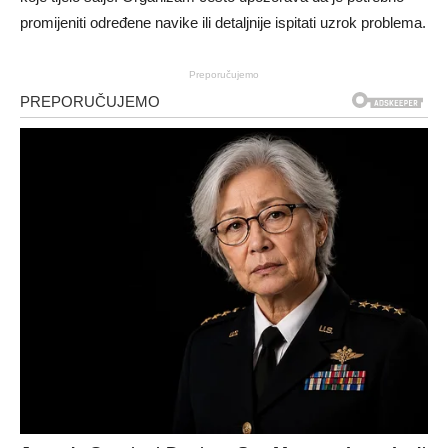
promijeniti određene navike ili detaljnije ispitati uzrok problema.
Preporučujemo