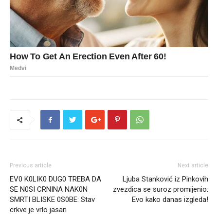
Previous article
Next article
EV0 K0LIK0 DUG0 TREBA DA
Ljuba Stanković iz Pinkovih
SE N0SI CRNINA NAK0N
zvezdica se suroz promijenio:
SMRTI BLISKE 0S0BE: Stav
Evo kako danas izgleda!
crkve je vrlo jasan