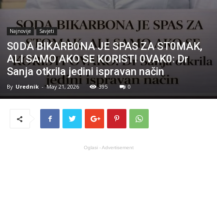
Najnovije
Savjeti
S0DA BIKARB0NA JE SPAS ZA ST0MAK,
ALI SAMO AKO SE KORISTI 0VAK0: Dr
Sanja otkrila jedini ispravan način
By
Urednik
-
May 21, 2026
395
0
Oglasi - Advertisement