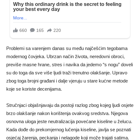
Problemi sa varenjem danas su među najčešćim tegobama
modernog čovjeka. Ubrzan način života, neredovni obroci,
previše masne hrane, stres i navika da jedemo “s nogu” doveli
su do toga da sve više ljudi traži trenutno olakšanje. Upravo
zbog toga brojni građani i dalje vjeruju u stare kućne metode
koje se koriste decenijama.
Stručnjaci objašnjavaju da postoji razlog zbog kojeg ljudi osjete
brzo olakšanje nakon korištenja ovakvog sredstva. Njegova
osnovna uloga jeste neutralizacija povećane kiseline u želucu.
Kada dođe do prekomjernog lučenja kiseline, javlja se poznati
osjećaj žarenja, peckanja i nelagode koji može trajati satima.