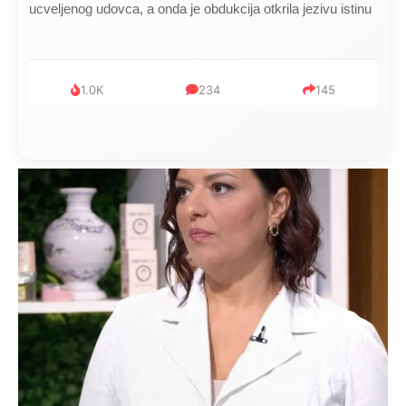
ucveljenog udovca, a onda je obdukcija otkrila jezivu istinu
1.0K
234
145