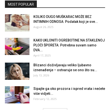
MOST POPULAR
KOLIKO DUGO MUŠKARAC MOŽE BEZ
INTIMNIH ODNOSA: Podatak koji je sve...
August 26, 2025
KAK0 UKLONITI OGREBOTINE NA STAKLENOJ
PLOČI ŠPORETA: Potrebna suvam samo
DVA...
April 17, 2025
Blizanci doživljavaju veliko ljubavno
iznenađenje – ostvaruje se ono što su...
July 13, 2026
Sipajte ga oko prozora i ispred vrata i nećete
više vidjeti...
February 12, 2025