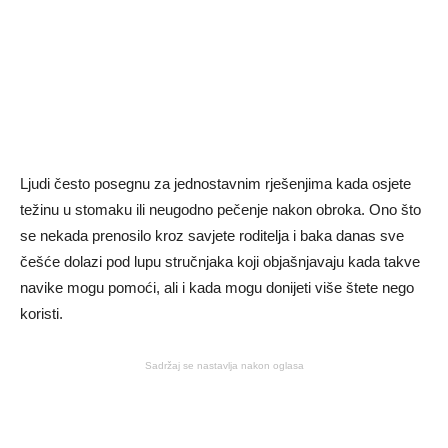
Ljudi često posegnu za jednostavnim rješenjima kada osjete
težinu u stomaku ili neugodno pečenje nakon obroka. Ono što
se nekada prenosilo kroz savjete roditelja i baka danas sve
češće dolazi pod lupu stručnjaka koji objašnjavaju kada takve
navike mogu pomoći, ali i kada mogu donijeti više štete nego
koristi.
Sadržaj se nastavlja nakon oglasa