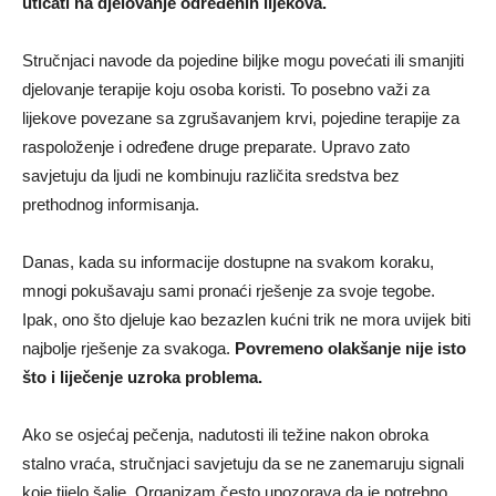
uticati na djelovanje određenih lijekova.
Stručnjaci navode da pojedine biljke mogu povećati ili smanjiti
djelovanje terapije koju osoba koristi. To posebno važi za
lijekove povezane sa zgrušavanjem krvi, pojedine terapije za
raspoloženje i određene druge preparate. Upravo zato
savjetuju da ljudi ne kombinuju različita sredstva bez
prethodnog informisanja.
Danas, kada su informacije dostupne na svakom koraku,
mnogi pokušavaju sami pronaći rješenje za svoje tegobe.
Ipak, ono što djeluje kao bezazlen kućni trik ne mora uvijek biti
najbolje rješenje za svakoga.
Povremeno olakšanje nije isto
što i liječenje uzroka problema.
Ako se osjećaj pečenja, nadutosti ili težine nakon obroka
stalno vraća, stručnjaci savjetuju da se ne zanemaruju signali
koje tijelo šalje. Organizam često upozorava da je potrebno