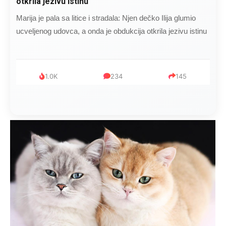
čokoladu..
Kad se Marin suprug razbolio ona ga kupala, pelene mu
mijenjala: Jedno jutro je poslao po čokoladu..
999
321
234