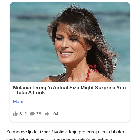
Za mnoge ljude, izbor životinje koju preferiraju ima duboko
simboličko značenje, jer
nesvesno reflektuje njihove