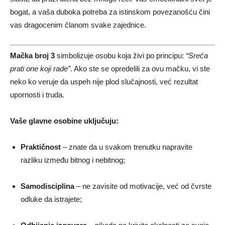
bogat, a vaša duboka potreba za istinskom povezanošću čini
vas dragocenim članom svake zajednice.
Mačka broj 3
simbolizuje osobu koja živi po principu:
“Sreća
prati one koji rade”
. Ako ste se opredelili za ovu mačku, vi ste
neko ko veruje da uspeh nije plod slučajnosti, već rezultat
upornosti i truda.
Vaše glavne osobine uključuju:
Praktičnost
– znate da u svakom trenutku napravite
razliku između bitnog i nebitnog;
Samodisciplina
– ne zavisite od motivacije, već od čvrste
odluke da istrajete;