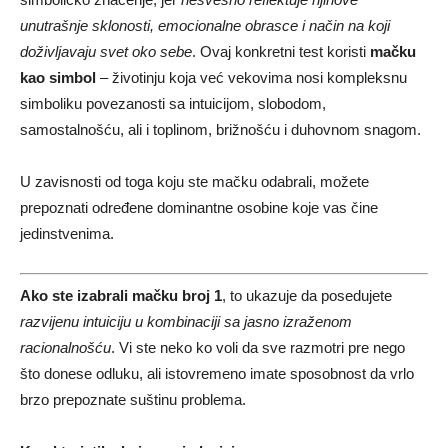
unutrašnje sklonosti, emocionalne obrasce i način na koji
doživljavaju svet oko sebe
. Ovaj konkretni test koristi
mačku
kao simbol
– životinju koja već vekovima nosi kompleksnu
simboliku povezanosti sa intuicijom, slobodom,
samostalnošću, ali i toplinom, brižnošću i duhovnom snagom.
U zavisnosti od toga koju ste mačku odabrali, možete
prepoznati određene dominantne osobine koje vas čine
jedinstvenima.
Ako ste izabrali mačku broj 1
, to ukazuje da posedujete
razvijenu intuiciju u kombinaciji sa jasno izraženom
racionalnošću
. Vi ste neko ko voli da sve razmotri pre nego
što donese odluku, ali istovremeno imate sposobnost da vrlo
brzo prepoznate suštinu problema.