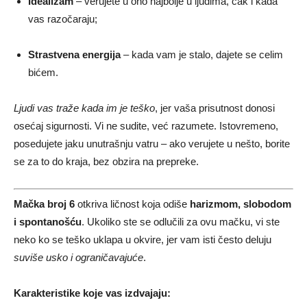
Idealizam
– verujete u ono najbolje u ljudima, čak i kada
vas razočaraju;
Strastvena energija
– kada vam je stalo, dajete se celim
bićem.
Ljudi vas traže kada im je teško
, jer vaša prisutnost donosi
osećaj sigurnosti. Vi ne sudite, već razumete. Istovremeno,
posedujete jaku unutrašnju vatru – ako verujete u nešto, borite
se za to do kraja, bez obzira na prepreke.
Mačka broj 6
otkriva ličnost koja odiše
harizmom, slobodom
i spontanošću
. Ukoliko ste se odlučili za ovu mačku, vi ste
neko ko se teško uklapa u okvire, jer vam isti često deluju
suviše usko i ograničavajuće
.
Karakteristike koje vas izdvajaju: