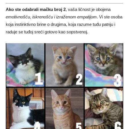
Ako ste odabrali mačku broj 2
, vaša ličnost je obojena
emotivnošću, iskrenošću i izraženom empatijom
. Vi ste osoba
koja instinktivno brine o drugima, koja razume tuđu patnju i
raduje se tuđoj sreći gotovo kao sopstvenoj.