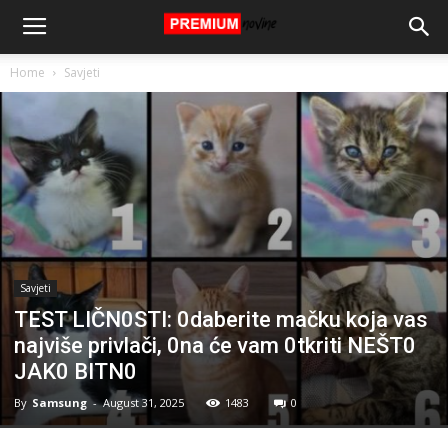
Home
Savjeti
Savjeti
TEST LIČN0STI: 0daberite mačku koja vas
najviše privlači, 0na će vam 0tkriti NEŠT0
JAK0 BITN0
By
Samsung
-
August 31, 2025
1483
0