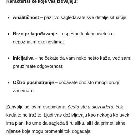
Karakteristike koje vas izdvajaju:
Analitičnost
– pažljivo sagledavate sve detalje situacije;
Brzo prilagođavanje
– uspešno funkcionišete i u
nepoznatim okolnostima;
Inicijativa
– ne čekate da vam neko nešto kaže, već sami
preuzimate odgovornost;
Oštro posmatranje
– uočavate ono što mnogi drugi
zanemare.
Zahvaljujući ovim osobinama,
često ste u ulozi lidera
, čak i
kada to ne tražite. Ljudi vas doživljavaju kao nekoga ko uvek
ima plan, ko ume da sagleda širu sliku, ali i da primeti sitne
nijanse koje mogu promeniti tok događaja.