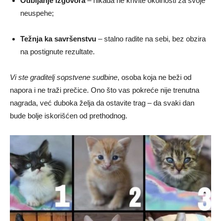
Odbijanje izgovora
– nikada ne krivite okolnosti za svoje
neuspehe;
Težnja ka savršenstvu
– stalno radite na sebi, bez obzira
na postignute rezultate.
Vi ste graditelj sopstvene sudbine
, osoba koja ne beži od
napora i ne traži prečice. Ono što vas pokreće nije trenutna
nagrada, već duboka želja da ostavite trag – da svaki dan
bude bolje iskorišćen od prethodnog.