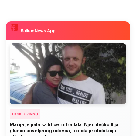
BalkanNews App
EKSKLUZIVNO
Kad se Marin suprug razbolio ona ga kupala,
pelene mu mijenjala: Jedno jutro je poslao po