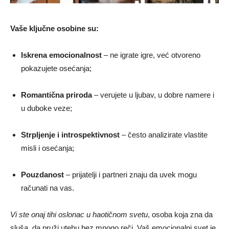
Vaše ključne osobine su:
Iskrena emocionalnost
– ne igrate igre, već otvoreno
pokazujete osećanja;
Romantična priroda
– verujete u ljubav, u dobre namere i
u duboke veze;
Strpljenje i introspektivnost
– često analizirate vlastite
misli i osećanja;
Pouzdanost
– prijatelji i partneri znaju da uvek mogu
računati na vas.
Vi ste onaj tihi oslonac u haotičnom svetu
, osoba koja zna da
sluša, da pruži utehu bez mnogo reči. Vaš emocionalni svet je