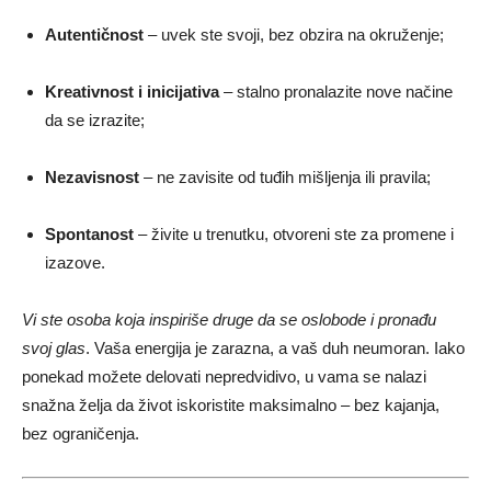
Autentičnost
– uvek ste svoji, bez obzira na okruženje;
Kreativnost i inicijativa
– stalno pronalazite nove načine
da se izrazite;
Nezavisnost
– ne zavisite od tuđih mišljenja ili pravila;
Spontanost
– živite u trenutku, otvoreni ste za promene i
izazove.
Vi ste osoba koja inspiriše druge da se oslobode i pronađu
svoj glas
. Vaša energija je zarazna, a vaš duh neumoran. Iako
ponekad možete delovati nepredvidivo, u vama se nalazi
snažna želja da život iskoristite maksimalno – bez kajanja,
bez ograničenja.