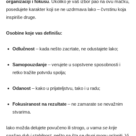
organizaciji i fokusu
. Ukoliko je vaš izbor pao na ovu mačku,
posedujete karakter koji se ne uzdrmava lako – čvrstinu koja
inspiriše druge.
Osobine koje vas definišu:
Odlučnost
– kada nešto zacrtate, ne odustajete lako;
Samopouzdanje
– verujete u sopstvene sposobnosti i
retko tražite potvrdu spolja;
Odanost
– kako u prijateljstvu, tako i u radu;
Fokusiranost na rezultate
– ne zamarate se nevažnim
stvarima.
Iako možda delujete povučeno ili strogo,
u vama se krije
snažan duh i stabilnost
, nešto na šta se drugi mogu osloniti. Vi