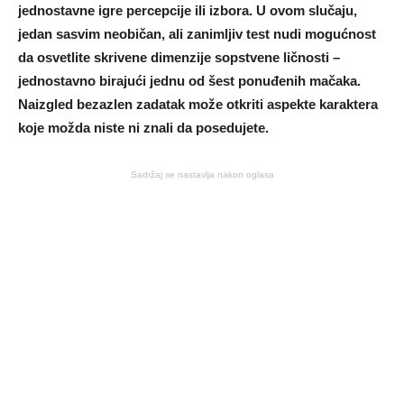
jednostavne igre percepcije ili izbora. U ovom slučaju,
jedan sasvim neobičan, ali zanimljiv test nudi mogućnost
da osvetlite skrivene dimenzije sopstvene ličnosti –
jednostavno birajući jednu od šest ponuđenih mačaka.
Naizgled bezazlen zadatak može otkriti aspekte karaktera
koje možda niste ni znali da posedujete.
Sadržaj se nastavlja nakon oglasa