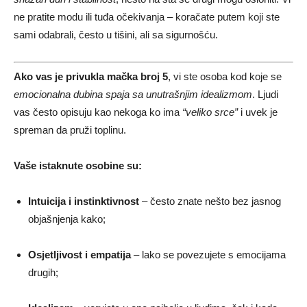
ne pratite modu ili tuđa očekivanja – koračate putem koji ste
sami odabrali, često u tišini, ali sa sigurnošću.
Ako vas je privukla mačka broj 5
, vi ste osoba kod koje se
emocionalna dubina spaja sa unutrašnjim idealizmom
. Ljudi
vas često opisuju kao nekoga ko ima
“veliko srce”
i uvek je
spreman da pruži toplinu.
Vaše istaknute osobine su:
Intuicija i instinktivnost
– često znate nešto bez jasnog
objašnjenja kako;
Osjetljivost i empatija
– lako se povezujete s emocijama
drugih;