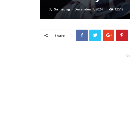
By
Samsung
-
December 1, 2024
12518
Share
Og