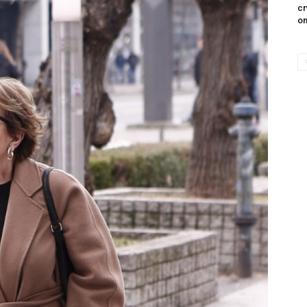
cr
on