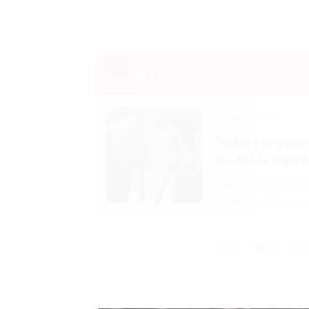
BalkanNews App
EKSKLUZIVNO
Marija je pala sa 
ucveljenog udovc
Marija je pala sa liti
onda je obdukcija otkr
1.0K
234
1