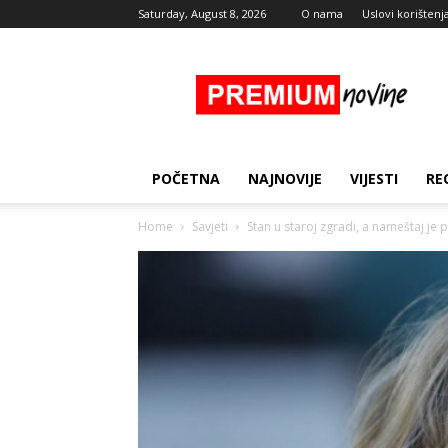
Saturday, August 8, 2026
O nama
Uslovi korištenj
Premium
Novine
POČETNA
NAJNOVIJE
VIJESTI
RE
Home
Savjeti
Stan u staroj zgradi, a nameštaj je p