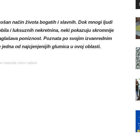
košan način života bogatih i slavnih. Dok mnogi ljudi
bila i luksuznih nekretnina, neki pokazuju skromnije
naglašava poniznost. Poznata po svojim izvanrednim
 jedna od najcjenjenijih glumica u ovoj oblasti.
se nastavlja nakon oglasa