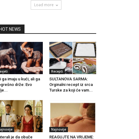
Load more
HOT NEWS
avjeti
Recepti
i ga imaju u kući, ali ga
SULTANOVA SARMA:
grešno drže: Evo
Orginalni recept iz srca
je...
Turske za koji će vam...
ajnovije
Najnovije
terali je da obuče
REAGUJTE NA VRIJEME: