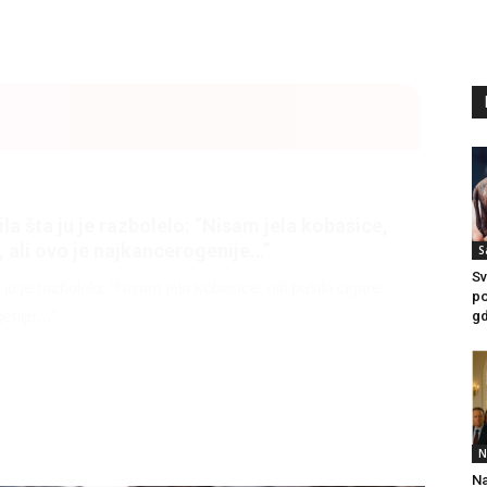
litice i stradala: Njen dečko Ilija glumio
a, a onda je obdukcija otkrila jezivu istinu
S
Sv
ce i stradala: Njen dečko Ilija glumio ucveljenog udovca, a
po
ila jezivu istinu
gd
45
N
Na