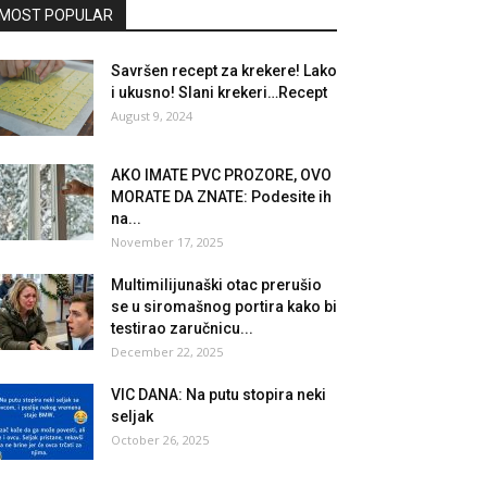
MOST POPULAR
Savršen recept za krekere! Lako
i ukusno! Slani krekeri…Recept
August 9, 2024
AKO IMATE PVC PROZORE, OVO
MORATE DA ZNATE: Podesite ih
na...
November 17, 2025
Multimilijunaški otac prerušio
se u siromašnog portira kako bi
testirao zaručnicu...
December 22, 2025
VIC DANA: Na putu stopira neki
seljak
October 26, 2025