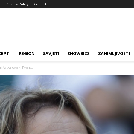
a
Privacy Policy
Contact
CEPTI
REGION
SAVJETI
SHOWBIZZ
ZANIMLJIVOSTI
riča za sebe: Evo u...