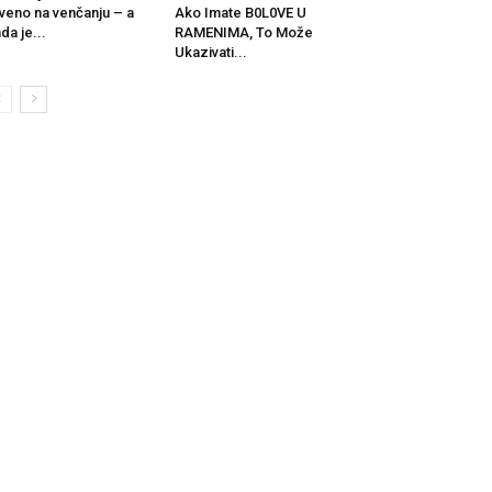
veno na venčanju – a
Ako Imate B0L0VE U
da je...
RAMENIMA, To Može
Ukazivati...