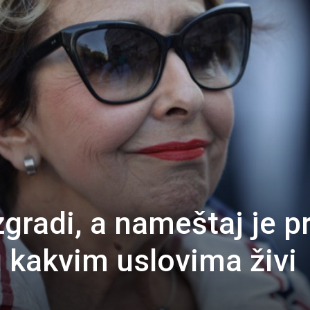
zgradi, a nameštaj je p
u kakvim uslovima živi
ć