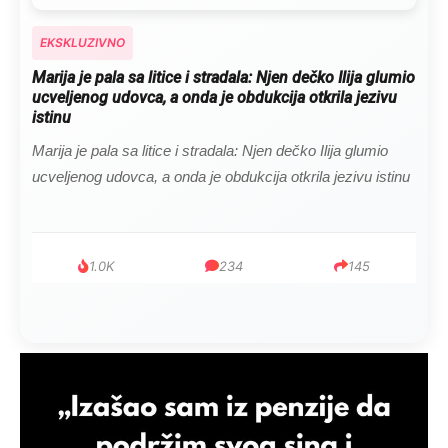
EKSKLUZIVNO
Marija je pala sa litice i stradala: Njen dečko Ilija glumio
ucveljenog udovca, a onda je obdukcija otkrila jezivu
istinu
Marija je pala sa litice i stradala: Njen dečko Ilija glumio
ucveljenog udovca, a onda je obdukcija otkrila jezivu istinu
1.0K
234
145