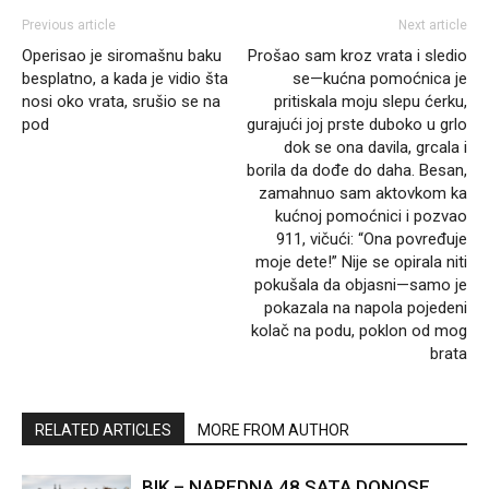
Previous article
Next article
Operisao je siromašnu baku
Prošao sam kroz vrata i sledio
besplatno, a kada je vidio šta
se—kućna pomoćnica je
nosi oko vrata, srušio se na
pritiskala moju slepu ćerku,
pod
gurajući joj prste duboko u grlo
dok se ona davila, grcala i
borila da dođe do daha. Besan,
zamahnuo sam aktovkom ka
kućnoj pomoćnici i pozvao
911, vičući: “Ona povređuje
moje dete!” Nije se opirala niti
pokušala da objasni—samo je
pokazala na napola pojedeni
kolač na podu, poklon od mog
brata
RELATED ARTICLES
MORE FROM AUTHOR
BIK – NAREDNA 48 SATA DONOSE