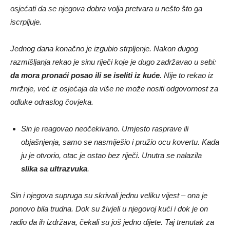
osjećati da se njegova dobra volja pretvara u nešto što ga
iscrpljuje.
Jednog dana konačno je izgubio strpljenje. Nakon dugog
razmišljanja rekao je sinu riječi koje je dugo zadržavao u sebi:
da mora pronaći posao ili se iseliti iz kuće
. Nije to rekao iz
mržnje, već iz osjećaja da više ne može nositi odgovornost za
odluke odraslog čovjeka.
Sin je reagovao neočekivano. Umjesto rasprave ili
objašnjenja, samo se nasmiješio i pružio ocu kovertu. Kada
ju je otvorio, otac je ostao bez riječi. Unutra se nalazila
slika sa ultrazvuka
.
Sin i njegova supruga su skrivali jednu veliku vijest – ona je
ponovo bila trudna. Dok su živjeli u njegovoj kući i dok je on
radio da ih izdržava, čekali su još jedno dijete. Taj trenutak za