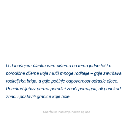
U današnjem članku vam pišemo na temu jedne teške
porodične dileme koja muči mnoge roditelje – gdje završava
roditeljska briga, a gdje počinje odgovornost odrasle djece.
Ponekad ljubav prema porodici znači pomagati, ali ponekad
znači i postaviti granice koje bole.
Sadržaj se nastavlja nakon oglasa