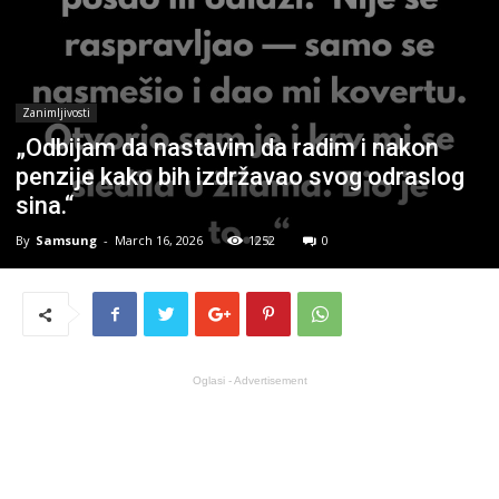
Zanimljivosti
„Odbijam da nastavim da radim i nakon
penzije kako bih izdržavao svog odraslog
sina.“
By
Samsung
-
March 16, 2026
1252
0
Oglasi - Advertisement