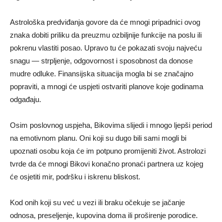
Astrološka predviđanja govore da će mnogi pripadnici ovog
znaka dobiti priliku da preuzmu ozbiljnije funkcije na poslu ili
pokrenu vlastiti posao. Upravo tu će pokazati svoju najveću
snagu — strpljenje, odgovornost i sposobnost da donose
mudre odluke. Finansijska situacija mogla bi se značajno
popraviti, a mnogi će uspjeti ostvariti planove koje godinama
odgađaju.
Osim poslovnog uspjeha, Bikovima slijedi i mnogo ljepši period
na emotivnom planu. Oni koji su dugo bili sami mogli bi
upoznati osobu koja će im potpuno promijeniti život. Astrolozi
tvrde da će mnogi Bikovi konačno pronaći partnera uz kojeg
će osjetiti mir, podršku i iskrenu bliskost.
Kod onih koji su već u vezi ili braku očekuje se jačanje
odnosa, preseljenje, kupovina doma ili proširenje porodice.