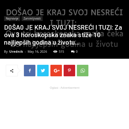
Najnovije
Zanimljivosti
D0ŠA0 JE KRAJ SV0J NESREĆl I TUZl: Za
ova 3 horoskopska znaka stiže 10
najljepših godina u životu…
By
Urednik
-
May 16, 2026
515
0
Oglasi - Advertisement