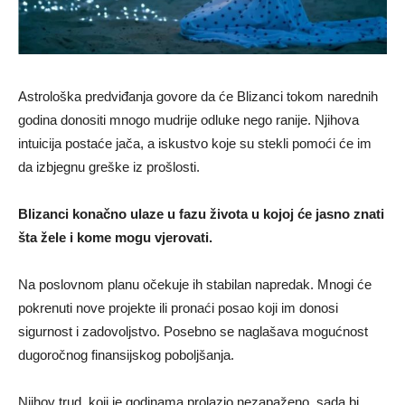
Astrološka predviđanja govore da će Blizanci tokom narednih
godina donositi mnogo mudrije odluke nego ranije. Njihova
intuicija postaće jača, a iskustvo koje su stekli pomoći će im
da izbjegnu greške iz prošlosti.
Blizanci konačno ulaze u fazu života u kojoj će jasno znati
šta žele i kome mogu vjerovati.
Na poslovnom planu očekuje ih stabilan napredak. Mnogi će
pokrenuti nove projekte ili pronaći posao koji im donosi
sigurnost i zadovoljstvo. Posebno se naglašava mogućnost
dugoročnog finansijskog poboljšanja.
Njihov trud, koji je godinama prolazio nezapaženo, sada bi