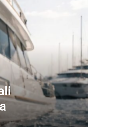
li
ta