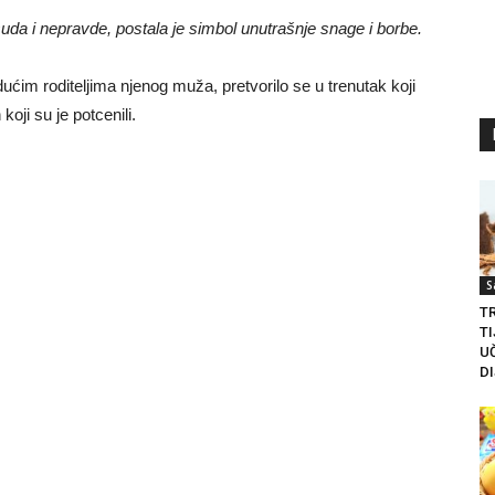
suda i nepravde, postala je simbol unutrašnje snage i borbe.
ućim roditeljima njenog muža, pretvorilo se u trenutak koji
koji su je potcenili.
S
litice i stradala: Njen dečko Ilija glumio
T
a, a onda je obdukcija otkrila jezivu istinu
TI
U
ce i stradala: Njen dečko Ilija glumio ucveljenog udovca, a
D
ila jezivu istinu
45