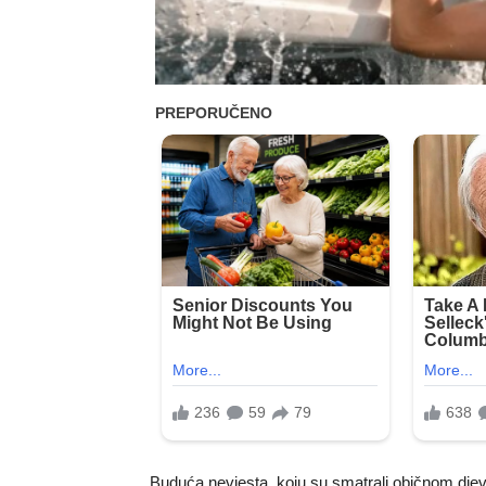
Buduća nevjesta, koju su smatrali običnom djevo