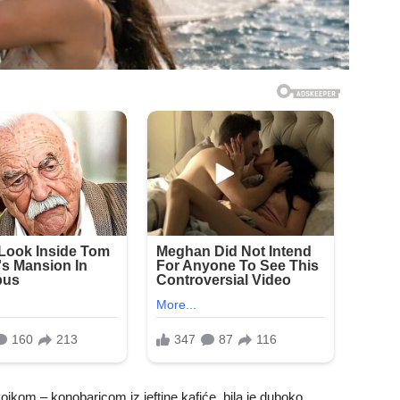
jkom – konobaricom iz jeftine kafiće, bila je duboko