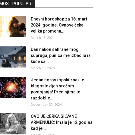
MOST POPULAR
Dnevni horoskop za 18. mart
2024. godine: Ovnove čeka
velika promena,...
March 18, 2024
Dan nakon sahrane mog
supruga, punica me izbacila iz
kuće sa...
March 13, 2026
Jedan horoskopski znak je
blagoslovljen srećom
postojanja! Pred njima je
razdoblje...
December 30, 2024
OVO JE ĆERKA SILVANE
ARMENULIĆ: Imala je 12 godina
kad je...
March 25, 2024