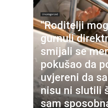
Uncategorized
“Roditelji m
gurnuli direkt
smijali se men
pokušao da po
uvjereni da s
nisu ni slutil
sam sposobn