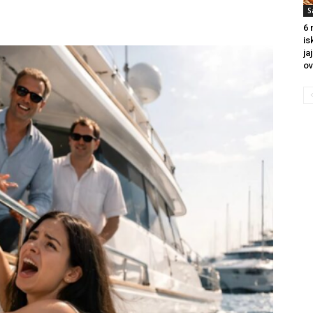
S
6 
is
ja
ov