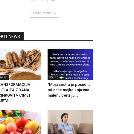
Load more
HOT NEWS
avjeti
Najnovije
RANSFORMACIJA
“Moja sestra je posudila
JELA ZA 7 DANA:
od nase majke koja ima
ČINKOVITA CIMET
malenu penziju...
IJETA