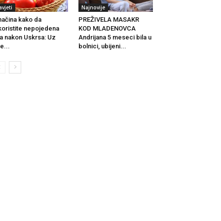
avjeti
Najnovije
načina kako da
PREŽIVELA MASAKR
koristite nepojedena
KOD MLADENOVCA
ja nakon Uskrsa: Uz
Andrijana 5 meseci bila u
e...
bolnici, ubijeni...