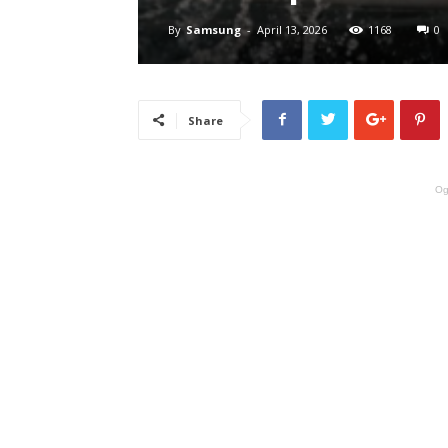
By
Samsung
-
April 13, 2026
1168
0
Share
Og