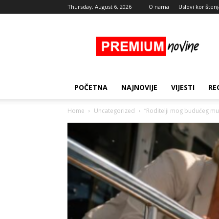
Thursday, August 6, 2026
O nama
Uslovi korištenj
Premium
Novine
POČETNA
NAJNOVIJE
VIJESTI
RE
Home
Uncategorized
“Roditelji mog budućeg muž