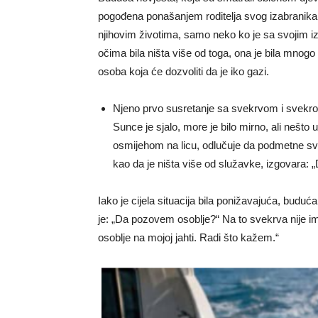
pogođena ponašanjem roditelja svog izabranika. 
njihovim životima, samo neko ko je sa svojim iz
očima bila ništa više od toga, ona je bila mnogo
osoba koja će dozvoliti da je iko gazi.
Njeno prvo susretanje sa svekrvom i svekrom
Sunce je sjalo, more je bilo mirno, ali nešto u
osmijehom na licu, odlučuje da podmetne svo
kao da je ništa više od služavke, izgovara: „
Iako je cijela situacija bila ponižavajuća, budu
je: „Da pozovem osoblje?“ Na to svekrva nije im
osoblje na mojoj jahti. Radi što kažem.“