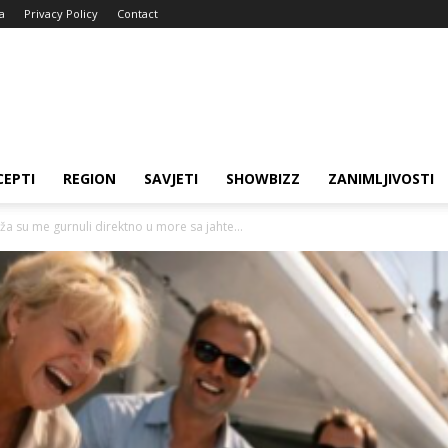
a
Privacy Policy
Contact
CEPTI
REGION
SAVJETI
SHOWBIZZ
ZANIMLJIVOSTI
a su me gurnuli direktno u more sa jahte...