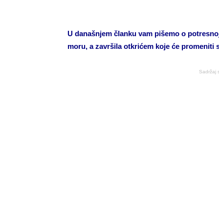
U današnjem članku vam pišemo o potresnoj i
moru, a završila otkrićem koje će promenit
Sadržaj 