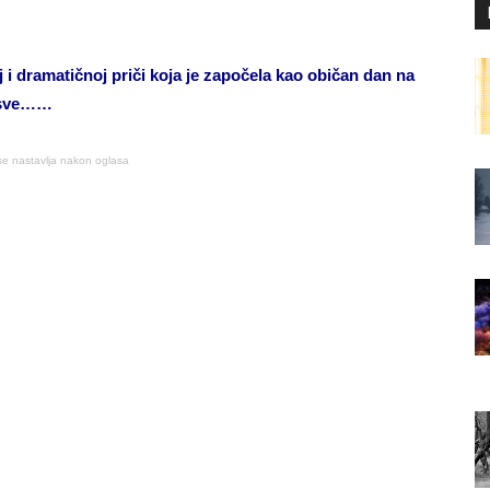
 dramatičnoj priči koja je započela kao običan dan na
i sve……
se nastavlja nakon oglasa