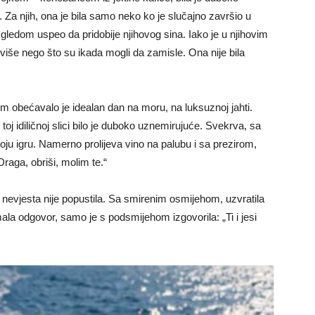
Za njih, ona je bila samo neko ko je slučajno završio u
gledom uspeo da pridobije njihovog sina. Iako je u njihovim
 više nego što su ikada mogli da zamisle. Ona nije bila
 obećavalo je idealan dan na moru, na luksuznoj jahti.
 toj idiličnoj slici bilo je duboko uznemirujuće. Svekrva, sa
ju igru. Namerno prolijeva vino na palubu i sa prezirom,
Draga, obriši, molim te.“
ća nevjesta nije popustila. Sa smirenim osmijehom, uzvratila
ala odgovor, samo je s podsmijehom izgovorila: „Ti i jesi