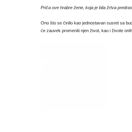
Priča ove hrabre žene, koja je bila žrtva predra
Ono što se činilo kao jednostavan susret sa bud
će zauvek promeniti njen život, kao i živote onih 
BalkanNews App
EKSKLUZIVNO
Marija je pala sa 
ucveljenog udovc
Marija je pala sa liti
onda je obdukcija otkr
1.0K
234
1