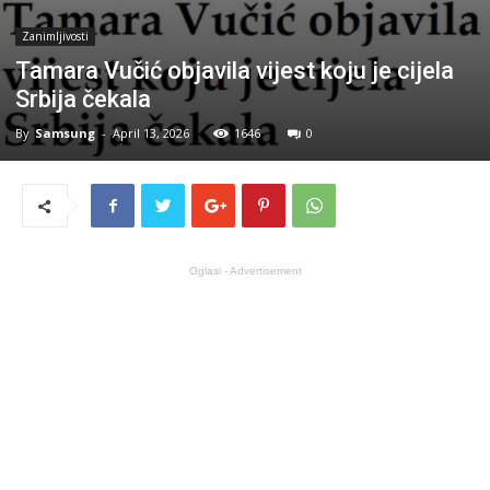
Zanimljivosti
Tamara Vučić objavila vijest koju je cijela
Srbija čekala
By
Samsung
-
April 13, 2026
1646
0
Oglasi - Advertisement