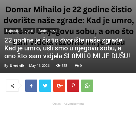
Najnovije
Vijesti
Zanimljivosti
22 godine je čistio dvorište naše zgrade:
Kad je umro, ušli smo u njegovu sobu, a
ono što sam vidjela SL0MlL0 Ml JE DUŠU!
By
Urednik
-
May 16, 2026
353
0
Oglasi - Advertisement