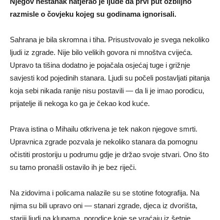
Njegov nestanak natjerao je ljude da prvi put ozbiljno
razmisle o čovjeku kojeg su godinama ignorisali.
Sahrana je bila skromna i tiha. Prisustvovalo je svega nekoliko
ljudi iz zgrade. Nije bilo velikih govora ni mnoštva cvijeća.
Upravo ta tišina dodatno je pojačala osjećaj tuge i grižnje
savjesti kod pojedinih stanara. Ljudi su počeli postavljati pitanja
koja sebi nikada ranije nisu postavili — da li je imao porodicu,
prijatelje ili nekoga ko ga je čekao kod kuće.
Prava istina o Mihailu otkrivena je tek nakon njegove smrti.
Upravnica zgrade pozvala je nekoliko stanara da pomognu
očistiti prostoriju u podrumu gdje je držao svoje stvari. Ono što
su tamo pronašli ostavilo ih je bez riječi.
Na zidovima i policama nalazile su se stotine fotografija. Na
njima su bili upravo oni — stanari zgrade, djeca iz dvorišta,
stariji ljudi na klupama, porodice koje se vraćaju iz šetnje,