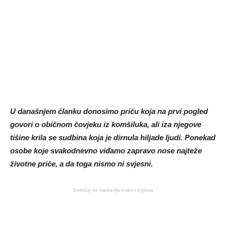
U današnjem članku donosimo priču koja na prvi pogled
govori o običnom čovjeku iz komšiluka, ali iza njegove
tišine krila se sudbina koja je dirnula hiljade ljudi. Ponekad
osobe koje svakodnevno viđamo zapravo nose najteže
životne priče, a da toga nismo ni svjesni.
Sadržaj se nastavlja nakon oglasa