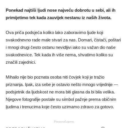
Ponekad najtiši ljudi nose najveću dobrotu u sebi, ali ih
primijetimo tek kada zauvijek nestanu iz naših života.
Ova priča podsjeća koliko lako zaboravimo ljude koji
svakodnevno rade male stvari za nas. Domari, čistači, poštari
i mnogi drugi često ostanu nevidljivi iako su važan dio naše
svakodnevice. Tek kada ih više nema, shvatimo koliko su
značili zajednici.
Mihailo nije bio poznata osoba niti čovjek koji je tražio
priznanja. Ipak, iza sebe je ostavio nešto mnogo vrijednije —
podsjetnik da ljudskost ne mora biti glasna da bi bila velika.
Njegove fotografije postale su simbol pažnje prema običnim
ljudima i trenucima koje često uzimamo zdravo za gotovo.
Preporučujemo