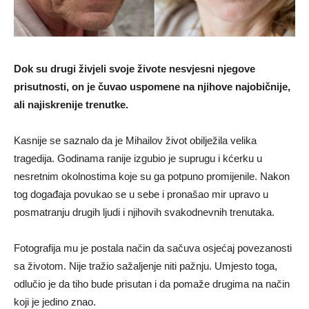
Dok su drugi živjeli svoje živote nesvjesni njegove
prisutnosti, on je čuvao uspomene na njihove najobičnije,
ali najiskrenije trenutke.
Kasnije se saznalo da je Mihailov život obilježila velika
tragedija. Godinama ranije izgubio je suprugu i kćerku u
nesretnim okolnostima koje su ga potpuno promijenile. Nakon
tog događaja povukao se u sebe i pronašao mir upravo u
posmatranju drugih ljudi i njihovih svakodnevnih trenutaka.
Fotografija mu je postala način da sačuva osjećaj povezanosti
sa životom. Nije tražio sažaljenje niti pažnju. Umjesto toga,
odlučio je da tiho bude prisutan i da pomaže drugima na način
koji je jedino znao.