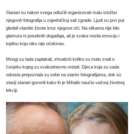
Stanari su nakon svega odlučili organizovati malu izložbu
njegovih fotografija u zajedničkoj sali zgrade. Ljudi su prvi put
gledali vlastite živote kroz njegove oči. Na slikama nije bilo
glamura ni posebnih događaja, ali je svaka nosila emociju i
toplinu koju niko nije očekivao.
Mnogi su tada zaplakali, shvativši koliko su malo znali o
čovjeku kojeg su svakodnevno sretali. Djeca koja su sada
odrasla prepoznala su sebe na starim fotografijama, dok su
stariji stanari govorili kako ih je Mihailo naučio važnoj životnoj
lekciji.