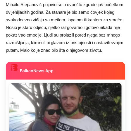
Mihailo Stepanovič pojavio se u dvorištu zgrade još početkom
dvijehiljaditih godina. Za stanare je bio samo čovjek kojeg
svakodnevno viđaju sa metlom, lopatom ili kantom za smeće.
Nosio je staru odjeću, rijetko razgovarao i gotovo nikada nije
pokazivao emocije. Ljudi su prolazili pored njega bez mnogo
razmišljanja, klimnuli bi glavom iz pristojnosti i nastavili svojim
putem. Malo ko je znao bilo šta o njegovom životu.
BalkanNews App