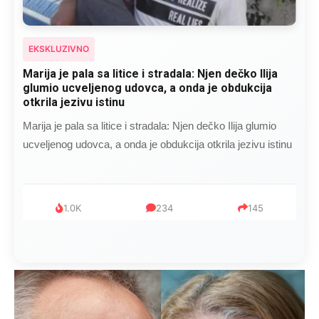
EKSKLUZIVNO
Marija je pala sa litice i stradala: Njen dečko Ilija
glumio ucveljenog udovca, a onda je obdukcija
otkrila jezivu istinu
Marija je pala sa litice i stradala: Njen dečko Ilija glumio
ucveljenog udovca, a onda je obdukcija otkrila jezivu istinu
1.0K
234
145