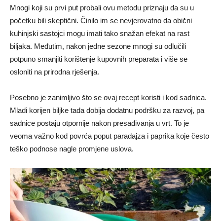
Mnogi koji su prvi put probali ovu metodu priznaju da su u
početku bili skeptični. Činilo im se nevjerovatno da obični
kuhinjski sastojci mogu imati tako snažan efekat na rast
biljaka. Međutim, nakon jedne sezone mnogi su odlučili
potpuno smanjiti korištenje kupovnih preparata i više se
osloniti na prirodna rješenja.
Posebno je zanimljivo što se ovaj recept koristi i kod sadnica.
Mladi korijen biljke tada dobija dodatnu podršku za razvoj, pa
sadnice postaju otpornije nakon presađivanja u vrt. To je
veoma važno kod povrća poput paradajza i paprika koje često
teško podnose nagle promjene uslova.