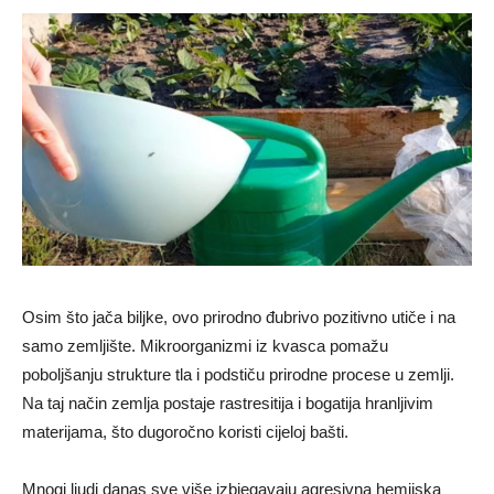
Osim što jača biljke, ovo prirodno đubrivo pozitivno utiče i na
samo zemljište. Mikroorganizmi iz kvasca pomažu
poboljšanju strukture tla i podstiču prirodne procese u zemlji.
Na taj način zemlja postaje rastresitija i bogatija hranljivim
materijama, što dugoročno koristi cijeloj bašti.
Mnogi ljudi danas sve više izbjegavaju agresivna hemijska