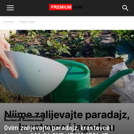
Home
Najnovije
Najnovije
Zanimljivosti
0vim zalijevajte paradajz, krastavce i