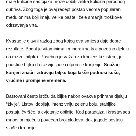
male količine sastojaka može dobiti velika količina prirodnog
đubriva. Zbog toga je ovaj recept postao veoma popularan
među onima koji imaju velike bašte i žele smanjiti troškove
održavanja vrta.
Kvasac je glavni razlog zbog kojeg ova smjesa daje dobre
rezultate. Bogat je vitaminima i mineralima koji povoljno djeluju
na razvoj biljaka. Posebno je važan za korijenski sistem, jer
podstiče biljku da razvije jače i otpornije korijenje.
Snažan
korijen znači i zdraviju biljku koja lakše podnosi sušu,
vrućine i promjene vremena.
Baštovani često ističu da biljke nakon ovakve prihrane djeluju
“življe”. Listovi dobijaju intenzivniju zelenu boju, stabljike
postaju čvršće, a cvjetanje obilnije. Kod paradajza i krastavaca
mnogi primjećuju povećan broj plodova, dok jagode postaju
slađe i krupnije.