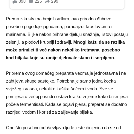
Prema iskustvima brojnih vrtlara, ovo prirodno đubrivo
posebno pogoduje jagodama, paradajzu, krastavcima i
malinama. Biljke nakon prihrane djeluju snažnije, listovi postaju
zeleniji, a plodovi krupniji i zdraviji.
Mnogi kažu da se razlika
može primijetiti već nakon nekoliko tretmana, posebno
kod biljaka koje su ranije djelovale slabo i iscrpljeno.
Priprema ovog domaćeg preparata veoma je jednostavna i ne
zahtijeva skupe sastojke. Potrebna je samo jedna kocka
svježeg kvasca, nekoliko kašika šećera i voda. Sve se
pomiješa u većoj posudi i ostavi kratko vrijeme kako bi smjesa
počela fermentisati. Kada se pojavi pjena, preparat se dodatno
razrijedi vodom i koristi za zalijevanje biljaka.
Ono što posebno oduševljava ljude jeste činjenica da se od