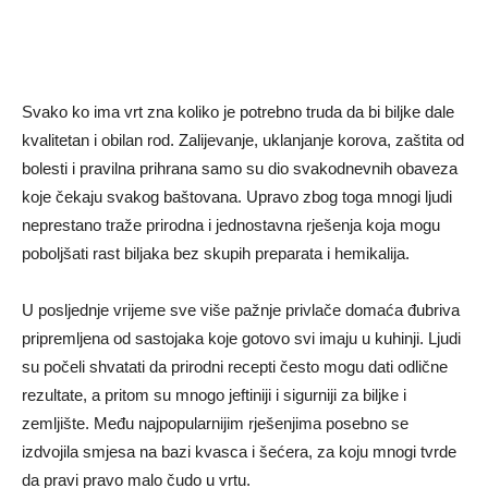
Svako ko ima vrt zna koliko je potrebno truda da bi biljke dale
kvalitetan i obilan rod. Zalijevanje, uklanjanje korova, zaštita od
bolesti i pravilna prihrana samo su dio svakodnevnih obaveza
koje čekaju svakog baštovana. Upravo zbog toga mnogi ljudi
neprestano traže prirodna i jednostavna rješenja koja mogu
poboljšati rast biljaka bez skupih preparata i hemikalija.
U posljednje vrijeme sve više pažnje privlače domaća đubriva
pripremljena od sastojaka koje gotovo svi imaju u kuhinji. Ljudi
su počeli shvatati da prirodni recepti često mogu dati odlične
rezultate, a pritom su mnogo jeftiniji i sigurniji za biljke i
zemljište. Među najpopularnijim rješenjima posebno se
izdvojila smjesa na bazi kvasca i šećera, za koju mnogi tvrde
da pravi pravo malo čudo u vrtu.