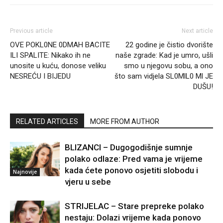
Previous article
Next article
OVE POKL0NE 0DMAH BACITE
22 godine je čistio dvorište
ILI SPALITE: Nikako ih ne
naše zgrade: Kad je umro, ušli
unosite u kuću, donose veliku
smo u njegovu sobu, a ono
NESREĆU I BIJEDU
što sam vidjela SL0MlL0 Ml JE
DUŠU!
RELATED ARTICLES
MORE FROM AUTHOR
BLIZANCI – Dugogodišnje sumnje
polako odlaze: Pred vama je vrijeme
kada ćete ponovo osjetiti slobodu i
Najnovije
vjeru u sebe
STRIJELAC – Stare prepreke polako
nestaju: Dolazi vrijeme kada ponovo