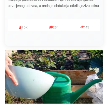
ucveljenog udovca, a onda je obdukcija otkrila jezivu istinu
1.0K
234
145