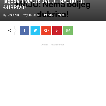
jagode u MAJU: 0V0 JE NAJB0LJE
ĐUBRlV0!
By
Urednik
-
May 16, 2026
516
0
Oglasi - Advertisement