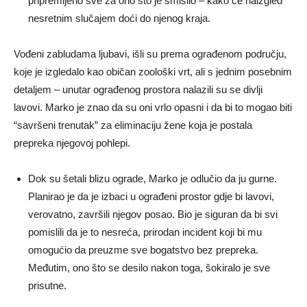
pripremljeno sve za ono što je smislio – kako će naizgled
nesretnim slučajem doći do njenog kraja.
Vođeni zabludama ljubavi, išli su prema ograđenom području,
koje je izgledalo kao običan zoološki vrt, ali s jednim posebnim
detaljem – unutar ograđenog prostora nalazili su se divlji
lavovi. Marko je znao da su oni vrlo opasni i da bi to mogao biti
“savršeni trenutak” za eliminaciju žene koja je postala
prepreka njegovoj pohlepi.
Dok su šetali blizu ograde, Marko je odlučio da ju gurne.
Planirao je da je izbaci u ograđeni prostor gdje bi lavovi,
verovatno, završili njegov posao. Bio je siguran da bi svi
pomislili da je to nesreća, prirodan incident koji bi mu
omogućio da preuzme sve bogatstvo bez prepreka.
Međutim, ono što se desilo nakon toga, šokiralo je sve
prisutne.