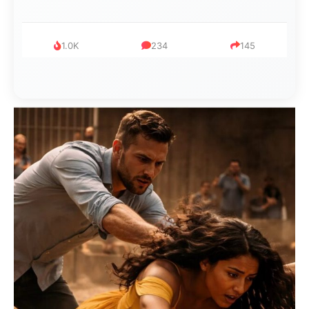
999
321
234