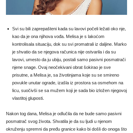
Svi su bili zaprepašteni kada su lavovi počeli ležati oko nje,
kao da je ona njihova vođa. Melisa je s lakoćom
kontrolisala situaciju, dok su svi promatrali iz daljine. Marko
je shvatio da se njegova računica nije ostvarila i da su
lavovi, umesto da ju ubiju, postali samo pasivni posmatrači
njene snage. Ovaj neočekivani obrat šokirao je sve
prisutne, a Melisa je, sa životinjama koje su se smireno
povukle unutar ograde, izašla iz prostora sa osmehom na
licu, suočivši se sa mužem koji je sada bio izložen njegovoj
vlastitoj gluposti.
Nakon tog dana, Melisa je odlučila da ne bude samo pasivni
posmatrač svog života. Shvatila je da su ljudi u njenom
okruženju spremni da pređu granice kako bi došli do onoga što