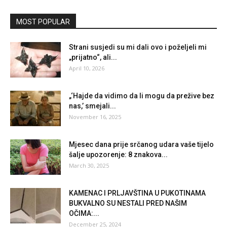
MOST POPULAR
Strani susjedi su mi dali ovo i poželjeli mi
„prijatno“, ali...
April 10, 2026
„‘Hajde da vidimo da li mogu da prežive bez
nas,’ smejali...
November 16, 2025
Mjesec dana prije srčanog udara vaše tijelo
šalje upozorenje: 8 znakova...
March 30, 2025
KAMENAC I PRLJAVŠTINA U PUKOTINAMA
BUKVALNO SU NESTALI PRED NAŠIM
OČIMA:...
December 25, 2024