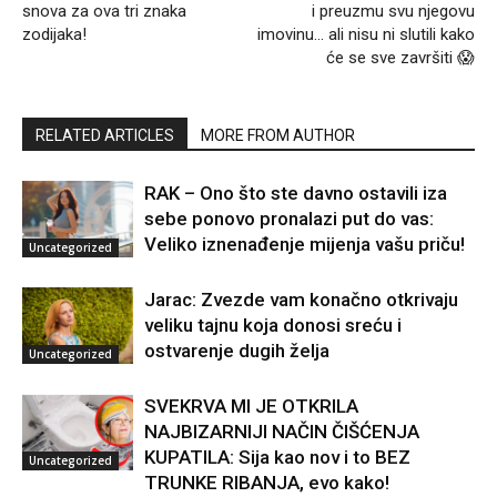
snova za ova tri znaka
i preuzmu svu njegovu
zodijaka!
imovinu… ali nisu ni slutili kako
će se sve završiti 😱
RELATED ARTICLES
MORE FROM AUTHOR
RAK – Ono što ste davno ostavili iza
sebe ponovo pronalazi put do vas:
Veliko iznenađenje mijenja vašu priču!
Uncategorized
Jarac: Zvezde vam konačno otkrivaju
veliku tajnu koja donosi sreću i
ostvarenje dugih želja
Uncategorized
SVEKRVA MI JE OTKRILA
NAJBIZARNIJI NAČIN ČIŠĆENJA
KUPATILA: Sija kao nov i to BEZ
Uncategorized
TRUNKE RIBANJA, evo kako!