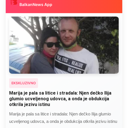
BalkanNews App
EKSKLUZIVNO
Kad se Marin suprug razbolio ona ga kupala,
pelene mu mijenjala: Jedno jutro je poslao po
čokoladu..
Kad se Marin suprug razbolio ona ga kupala, pelene mu
mijenjala: Jedno jutro je poslao po čokoladu..