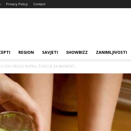
a
Privacy Policy
Contact
CEPTI
REGION
SAVJETI
SHOWBIZZ
ZANIMLJIVOSTI
U OVU VRUĆU KUPKU, ČUDO JE ZA IMUNITET:...