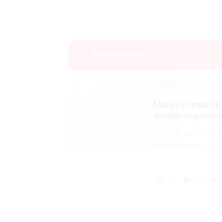
BalkanNews App
EKSKLUZIVNO
Marija je pala sa 
ucveljenog udovc
Marija je pala sa liti
onda je obdukcija otkr
1.0K
234
1