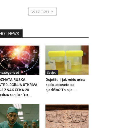
Load more
HOT NEWS
ncategorized
Savjeti
0ZNATA RUSKA
Osjetite li jak miris urina
STR0L0GlNJA 0TKRlVA
kada ustanete sa
Jl ZNAK ČEKA 20
sjedišta? To nije...
DlNA SREĆE: “Bit...