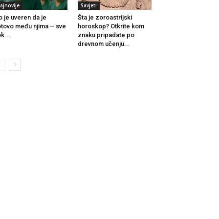
ajnovije
Savjeti
o je uveren da je
Šta je zoroastrijski
tovo među njima – sve
horoskop? Otkrite kom
k...
znaku pripadate po
drevnom učenju...