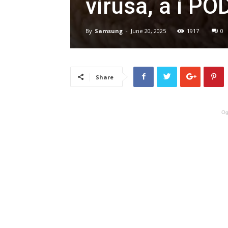
virusa, a i 
By
Samsung
-
June 20, 2025
1917
0
Share
Og