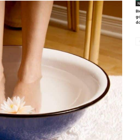
N
Bi
go
do