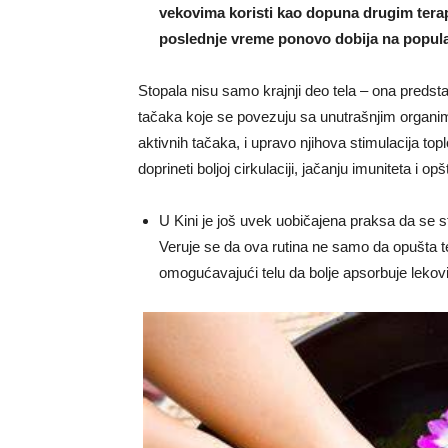
vekovima koristi kao dopuna drugim terap
poslednje vreme ponovo dobija na popula
Stopala nisu samo krajnji deo tela – ona predsta
tačaka koje se povezuju sa unutrašnjim organim
aktivnih tačaka, i upravo njihova stimulacija 
doprineti boljoj cirkulaciji, jačanju imuniteta i op
U Kini je još uvek uobičajena praksa da se s
Veruje se da ova rutina ne samo da opušta te
omogućavajući telu da bolje apsorbuje lekovit