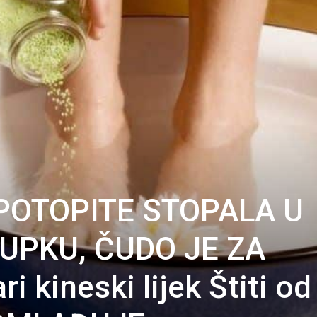
POTOPITE STOPALA U
UPKU, ČUDO JE ZA
i kineski lijek Štiti od