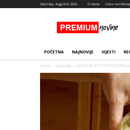
Saturday, August 8, 2026
O nama
Uslovi korištenj
Premium
Novine
POČETNA
NAJNOVIJE
VIJESTI
RE
Home
Najnovije
SVAKO VEČE POTOPITE STOPALA 