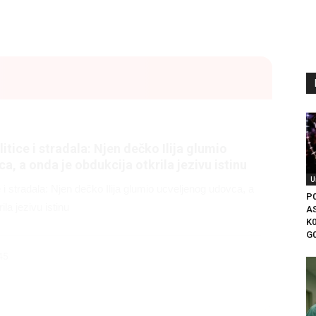
litice i stradala: Njen dečko Ilija glumio
a, a onda je obdukcija otkrila jezivu istinu
U
ce i stradala: Njen dečko Ilija glumio ucveljenog udovca, a
P
ila jezivu istinu
A
K0
G0
45