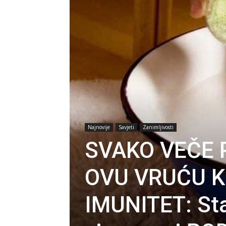
Najnovije
Savjeti
Zanimljivosti
SVAKO VEČE 
OVU VRUĆU K
IMUNITET: Star