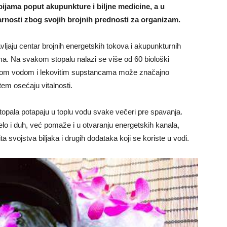
ijama poput akupunkture i biljne medicine, a u
rnosti zbog svojih brojnih prednosti za organizam.
vljaju centar brojnih energetskih tokova i akupunkturnih
a. Na svakom stopalu nalazi se više od 60 biološki
toplom vodom i lekovitim supstancama može značajno
štem osećaju vitalnosti.
topala potapaju u toplu vodu svake večeri pre spavanja.
lo i duh, već pomaže i u otvaranju energetskih kanala,
a svojstva biljaka i drugih dodataka koji se koriste u vodi.