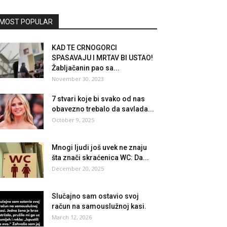
MOST POPULAR
KAD TE CRNOGORCI
SPASAVAJU I MRTAV BI USTAO!
Žabljačanin pao sa...
November 30, 2023
7 stvari koje bi svako od nas
obavezno trebalo da savlada...
October 9, 2025
Mnogi ljudi još uvek ne znaju
šta znači skraćenica WC: Da...
December 20, 2025
Slučajno sam ostavio svoj
račun na samouslužnoj kasi.
March 12, 2026