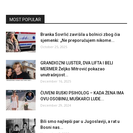
MOST POPULAR
Branka Sovrlić završila u bolnici zbog čia
sjemenki: „Ne preporučujem nikome...
October 25, 2025
GRANDIOZNI LUSTER, DVA LIFTA I BELI
MERMER Željko Mitrović pokazao
unutrašnjost...
December 16, 2025
ČUVENI RUSKI PSIHOLOG – KADA ŽENA IMA
OVU OSOBINU, MUŠKARCI LUDE...
December 29, 2024
Bili smo najlepši par u Jugoslaviji, a rat u
Bosni nas...