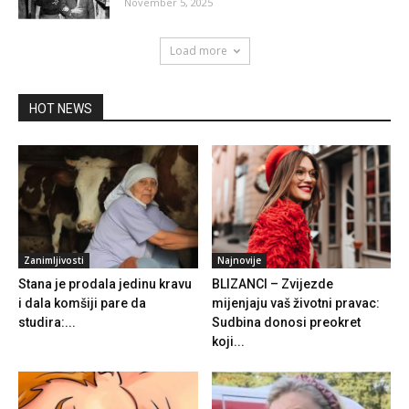
November 5, 2025
Load more
HOT NEWS
Zanimljivosti
Najnovije
Stana je prodala jedinu kravu
BLIZANCI – Zvijezde
i dala komšiji pare da
mijenjaju vaš životni pravac:
studira:...
Sudbina donosi preokret
koji...