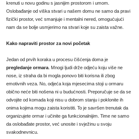
krenuti u novu godinu s jasnijim prostorom i umom.
Oslobađanje od viška stvari u našem domu ne samo da pravi
fizički prostor, već smanjuje i mentalni nered, omogućujući
nam da se bolje usmjerimo na stvari koje su zaista važne.
Kako napraviti prostor za novi početak
Jedan od prvih koraka u procesu čišćenja doma je
pregledanje ormara
. Mnogi ljudi drže odjeću koju više ne
nose, iz straha da bi mogla ponovo biti korisna ili zbog
emotivnih veza. No, odjeća koja mjesecima stoji u ormaru
obično neće biti nošena ni u budućnosti. Preporučuje se da se
odvojite od komada koji nisu u dobrom stanju i poklonite ih
onima kojima mogu zaista koristiti. To je savršen trenutak da
organizujete ormar i učinite ga funkcionalnijim. Time ne samo
da oslobađate prostor, već unosite i svježinu u svoju
svakodnevnicu.