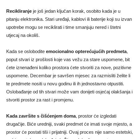
Recikliranje
je još jedan ključan korak, osobito kada je u
pitanju elektronika. Stari uređaji, kablovi ili baterije koji su izvan
upotrebe mogu se reciklirati i time smanjuju nered i štetni
utjecaj na okoliš.
Kada se oslobodite
emocionalno opterećujućih predmeta
,
poput stvari iz prošlosti koje vas vežu za stare uspomene, bit
ćete iznenađeni koliko prostora ćete stvoriti za nove, pozitivne
uspomene. Decembar je savršen mjesec za razmisliti želite li
te predmete nositi u novu godinu ili ih jednostavno otpustiti.
Oslobađanje od tih stvari može vam donijeti osjećaj olakšanja i
stvoriti prostor za rast i promjenu.
Kada završite s čišćenjem doma
, prostor će izgledati
drugačije. Biće uredniji, svaki predmet će imati svoje mjesto, a
prostor će postati tiši i prijatniji. Ovaj proces nije samo estetski,