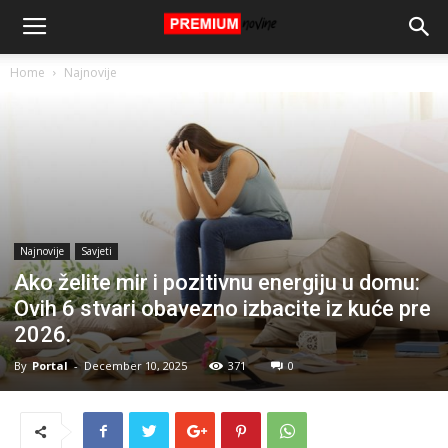
Home
Najnovije
Najnovije
Savjeti
Ako želite mir i pozitivnu energiju u domu:
Ovih 6 stvari obavezno izbacite iz kuće pre
2026.
By
Portal
-
December 10, 2025
371
0