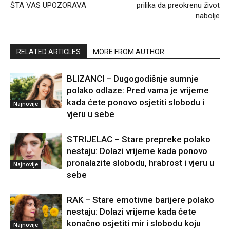
ŠTA VAS UPOZORAVA
prilika da preokrenu život
nabolje
RELATED ARTICLES
MORE FROM AUTHOR
BLIZANCI – Dugogodišnje sumnje
polako odlaze: Pred vama je vrijeme
kada ćete ponovo osjetiti slobodu i
Najnovije
vjeru u sebe
STRIJELAC – Stare prepreke polako
nestaju: Dolazi vrijeme kada ponovo
pronalazite slobodu, hrabrost i vjeru u
Najnovije
sebe
RAK – Stare emotivne barijere polako
nestaju: Dolazi vrijeme kada ćete
konačno osjetiti mir i slobodu koju
Najnovije