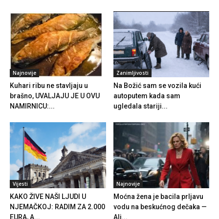
Najnovije
Zanimljivosti
Kuhari ribu ne stavljaju u
Na Božić sam se vozila kući
brašno, UVALJAJU JE U OVU
autoputem kada sam
NAMIRNICU:...
ugledala stariji...
Vijesti
Najnovije
KAKO ŽIVE NAŠI LJUDI U
Moćna žena je bacila prljavu
NJEMAČKOJ: RADIM ZA 2.000
vodu na beskućnog dečaka —
EURA, A...
Ali...