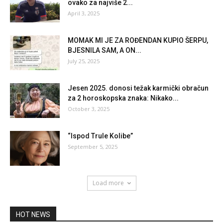
ovako za najviše 2...
April 3, 2025
MOMAK MI JE ZA ROĐENDAN KUPIO ŠERPU,
BJESNILA SAM, A ON...
July 25, 2025
Jesen 2025. donosi težak karmički obračun
za 2 horoskopska znaka: Nikako...
October 3, 2025
“Ispod Trule Kolibe”
September 5, 2025
Load more
HOT NEWS