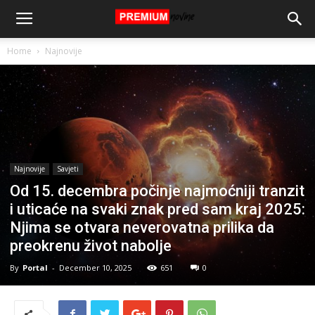
Home
Najnovije
Najnovije
Savjeti
Od 15. decembra počinje najmoćniji tranzit
i uticaće na svaki znak pred sam kraj 2025:
Njima se otvara neverovatna prilika da
preokrenu život nabolje
By
Portal
-
December 10, 2025
651
0