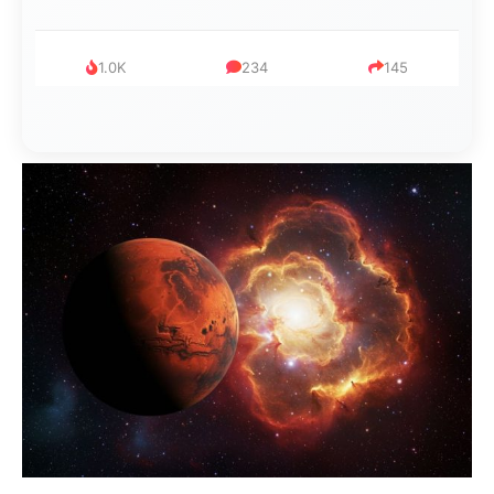
1.0K
234
145