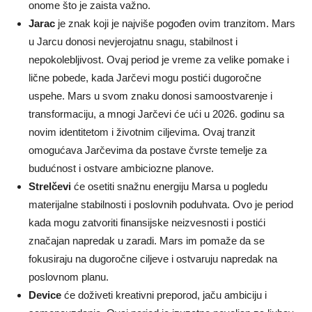
onome što je zaista važno.
Jarac
je znak koji je najviše pogođen ovim tranzitom. Mars
u Jarcu donosi nevjerojatnu snagu, stabilnost i
nepokolebljivost. Ovaj period je vreme za velike pomake i
lične pobede, kada Jarčevi mogu postići dugoročne
uspehe. Mars u svom znaku donosi samoostvarenje i
transformaciju, a mnogi Jarčevi će ući u 2026. godinu sa
novim identitetom i životnim ciljevima. Ovaj tranzit
omogućava Jarčevima da postave čvrste temelje za
budućnost i ostvare ambiciozne planove.
Strelčevi
će osetiti snažnu energiju Marsa u pogledu
materijalne stabilnosti i poslovnih poduhvata. Ovo je period
kada mogu zatvoriti finansijske neizvesnosti i postići
značajan napredak u zaradi. Mars im pomaže da se
fokusiraju na dugoročne ciljeve i ostvaruju napredak na
poslovnom planu.
Device
će doživeti kreativni preporod, jaču ambiciju i