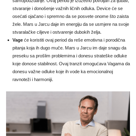
samopouzdanje. Ovaj period je izuzetno povoljan za ljubav,
stvaranje i donošenje važnih ličnih odluka. Device će se
osećati ojačano i spremno da se posvete onome što zaista
žele. Mars u Jarcu daje im energiju da se usmjere na svoje
stvaralačke ciljeve i ostvarenje dubokih želja.
Vage
će koristiti ovaj period da reše emotivna i porodična
pitanja koja ih dugo muče. Mars u Jarcu im daje snagu da
preseku sa prošlim problemima i donesu strateške odluke
koje donose stabilnost. Ovaj tranzit omogućava Vagama da
donesu važne odluke koje ih vode ka emocionalnoj
ravnoteži i harmoniji.