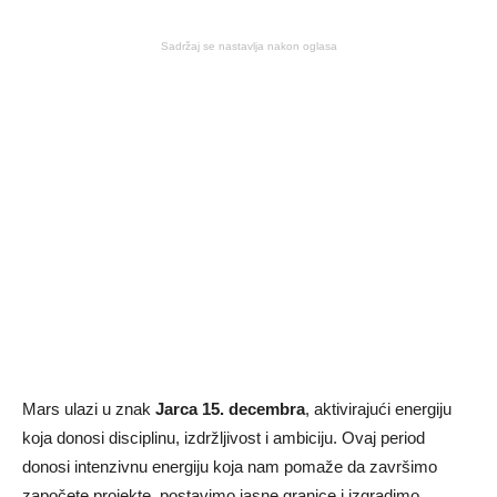
Sadržaj se nastavlja nakon oglasa
Mars ulazi u znak
Jarca 15. decembra
, aktivirajući energiju
koja donosi disciplinu, izdržljivost i ambiciju. Ovaj period
donosi intenzivnu energiju koja nam pomaže da završimo
započete projekte, postavimo jasne granice i izgradimo