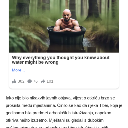
Iako nije bilo nikakvih javnih objava, vijest o otkriću brzo se
proširila među mještanima. Činilo se kao da rijeka Tiber, koja je
godinama bila predmet arheoloških istraživanja, napokon
otkriva nešto izuzetno. Mještani su gledali s dubokim
poštovanjem dok su arheolozi pažljivo istraživali i vadili