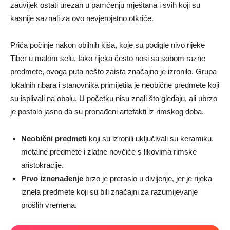
zauvijek ostati urezan u pamćenju mještana i svih koji su
kasnije saznali za ovo nevjerojatno otkriće.
Priča počinje nakon obilnih kiša, koje su podigle nivo rijeke
Tiber u malom selu. Iako rijeka često nosi sa sobom razne
predmete, ovoga puta nešto zaista značajno je izronilo. Grupa
lokalnih ribara i stanovnika primijetila je neobične predmete koji
su isplivali na obalu. U početku nisu znali što gledaju, ali ubrzo
je postalo jasno da su pronađeni artefakti iz rimskog doba.
Neobični predmeti
koji su izronili uključivali su keramiku,
metalne predmete i zlatne novčiće s likovima rimske
aristokracije.
Prvo iznenađenje
brzo je preraslo u divljenje, jer je rijeka
iznela predmete koji su bili značajni za razumijevanje
prošlih vremena.