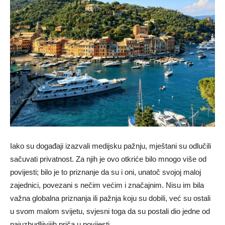
Iako su događaji izazvali medijsku pažnju, mještani su odlučili
sačuvati privatnost. Za njih je ovo otkriće bilo mnogo više od
povijesti; bilo je to priznanje da su i oni, unatoč svojoj maloj
zajednici, povezani s nečim većim i značajnim. Nisu im bila
važna globalna priznanja ili pažnja koju su dobili, već su ostali
u svom malom svijetu, svjesni toga da su postali dio jedne od
najuzbudljivijih priča u povijesti.