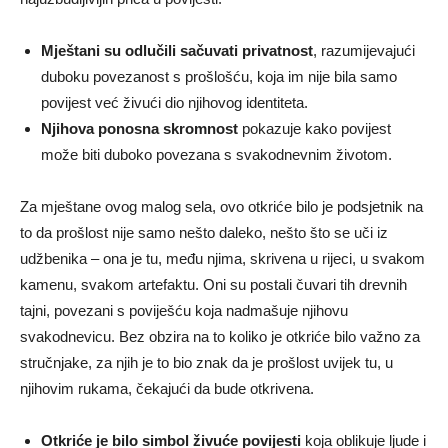
Mještani su odlučili sačuvati privatnost
, razumijevajući
duboku povezanost s prošlošću, koja im nije bila samo
povijest već živući dio njihovog identiteta.
Njihova ponosna skromnost
pokazuje kako povijest
može biti duboko povezana s svakodnevnim životom.
Za mještane ovog malog sela, ovo otkriće bilo je podsjetnik na
to da prošlost nije samo nešto daleko, nešto što se uči iz
udžbenika – ona je tu, među njima, skrivena u rijeci, u svakom
kamenu, svakom artefaktu. Oni su postali čuvari tih drevnih
tajni, povezani s poviješću koja nadmašuje njihovu
svakodnevicu. Bez obzira na to koliko je otkriće bilo važno za
stručnjake, za njih je to bio znak da je prošlost uvijek tu, u
njihovim rukama, čekajući da bude otkrivena.
Otkriće je bilo simbol živuće povijesti
koja oblikuje ljude i