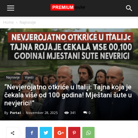
Home
Najnovije
Najnovije
Vijesti
“Nevjerojatno otkriće u Italiji: Tajna koja je
čekala više od 100 godina! Mještani šute u
nevjerici!”
By
Portal
-
November 28, 2025
341
0