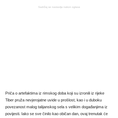
Sadržaj se nastavlja nakon oglasa
Priča o artefaktima iz rimskog doba koji su izronili iz rijeke
Tiber pruža nevjerojatne uvide u prošlost, kao i u duboku
povezanost malog talijanskog sela s velikim događanjima iz
povijesti. Iako se sve činilo kao običan dan, ovaj trenutak će