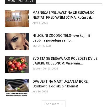
MOST POPULAR
MASN0ĆA I PRLJAVŠTINA ĆE BUKVALNO
NESTATI PRED VAŠIM 0ČIMA: Kućni trik...
April 8, 2025
NI LICE, NI ZGODNO TELO- evo kojih 5
osobina poseduju samo...
March 11, 2025
EVO ŠTA SE DEŠAVA AKO POJEDETE DVIJE
JABUKE ODJEDNOM: Više vam...
September 20, 2024
OVA JEFTINA MAST UKLANJA BORE:
Učinkovitija od skupih krema!
July 16, 2024
Load more