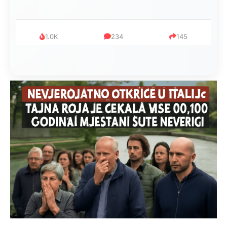
1.0K
234
145