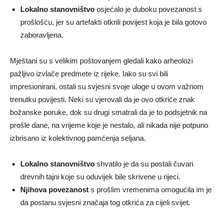
Lokalno stanovništvo
osjećalo je duboku povezanost s
prošlošću, jer su artefakti otkrili povijest koja je bila gotovo
zaboravljena.
Mještani su s velikim poštovanjem gledali kako arheolozi
pažljivo izvlače predmete iz rijeke. Iako su svi bili
impresionirani, ostali su svjesni svoje uloge u ovom važnom
trenutku povijesti. Neki su vjerovali da je ovo otkriće znak
božanske poruke, dok su drugi smatrali da je to podsjetnik na
prošle dane, na vrijeme koje je nestalo, ali nikada nije potpuno
izbrisano iz kolektivnog pamćenja seljana.
Lokalno stanovništvo
shvatilo je da su postali čuvari
drevnih tajni koje su oduvijek bile skrivene u rijeci.
Njihova povezanost
s prošlim vremenima omogućila im je
da postanu svjesni značaja tog otkrića za cijeli svijet.