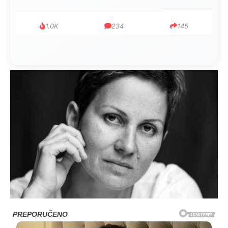
1.0K
234
145