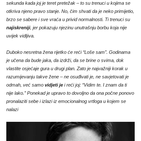
sekunda kada joj je teret pretežak – to su trenuci u kojima se
otkriva njeno pravo stanje. No, čim shvati da je neko primijetio,
brzo se sabere i sve vraća u privid normalnosti. Ti trenuci su
najiskreniji
, jer pokazuju njezinu unutrašnju borbu koja nije
uvijek vidljiva.
Duboko nesretna žena rijetko će reći “Loše sam”. Godinama
je učena da bude jaka, da izdrži, da se brine o svima, dok
vlastite osjećaje gura u drugi plan. Zato je najvažniji korak u
razumijevanju takve žene – ne osuđivati je, ne savjetovati je
odmah, već samo
vidjeti je
i reći joj: “Vidim te. I znam da ti
nije lako.” Ponekad je upravo to dovoljno da ona počne ponovo
pronalaziti sebe i izlazi iz emocionalnog vrtloga u kojem se
nalazi