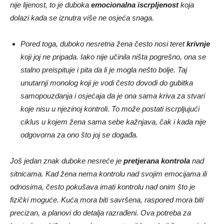
nije lijenost, to je duboka
emocionalna iscrpljenost
koja
dolazi kada se iznutra više ne osjeća snaga.
Pored toga, duboko nesretna žena često nosi teret
krivnje
koji joj ne pripada. Iako nije učinila ništa pogrešno, ona se
stalno preispituje i pita da li je mogla nešto bolje. Taj
unutarnji monolog koji je vodi često dovodi do gubitka
samopouzdanja i osjećaja da je ona sama kriva za stvari
koje nisu u njezinoj kontroli. To može postati iscrpljujući
ciklus u kojem žena sama sebe kažnjava, čak i kada nije
odgovorna za ono što joj se događa.
Još jedan znak duboke nesreće je
pretjerana kontrola
nad
sitnicama. Kad žena nema kontrolu nad svojim emocijama ili
odnosima, često pokušava imati kontrolu nad onim što je
fizički moguće. Kuća mora biti savršena, raspored mora biti
precizan, a planovi do detalja razrađeni. Ova potreba za