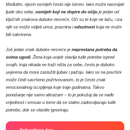
Međutim, njezin osmijeh često nije iskren. Iako može nasmijati
ljude oko sebe,
osmijeh koji ne dopire do očiju
je jedan od
ključnih znakova duboke nesreće. Oči su te koje ne lažu, i iza
njih se može vidjeti umor, praznina i
odsutnost
koja ne može
biti sakrivena.
Još jedan znak duboke nesreće je
neprestana potreba da
svima ugodi
. Žena koja uvijek stavlja tuđe potrebe ispred
svojih, koja nikada ne traži ništa za sebe, često je duboko
uvjerena da mora zaslužiti ljubav i pažnju. Iako se na površini
može činiti savršeno požrtvovanom, to je često znak
emocionalnog iscrpljenja koje traje godinama. Takvo
ponašanje nije samo altruizam – to je pokušaj da se nađe
vrijednost i smisao u tome da se stalno zadovoljavaju tuđe
potrebe, dok se vlastite ignoriraju.
BalkanNews App