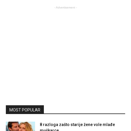
- Advertisement -
MOST POPULAR
8 razloga zašto starije žene vole mlađe
muškarce