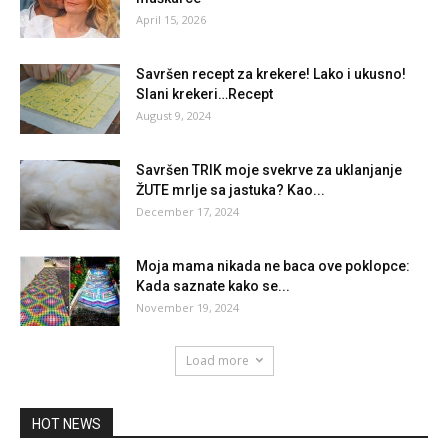
April 15, 2026
Savršen recept za krekere! Lako i ukusno!
Slani krekeri…Recept
August 9, 2024
Savršen TRIK moje svekrve za uklanjanje
ŽUTE mrlje sa jastuka? Kao...
December 17, 2024
Moja mama nikada ne baca ove poklopce:
Kada saznate kako se...
November 19, 2024
Load more
HOT NEWS