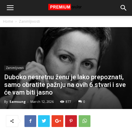
Home
Zanimljivosti
Zanimljivosti
Duboko nesretnu ženu je lako prepoznati,
samo obratite pažnju na ovih 6 stvari i sve
će vam biti jasno
By
Samsung
-
March 12, 2026
877
0