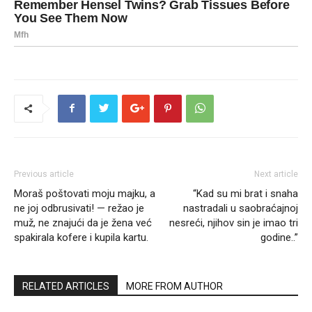
Previous article
Next article
Moraš poštovati moju majku, a
“Kad su mi brat i snaha
ne joj odbrusivati! — režao je
nastradali u saobraćajnoj
muž, ne znajući da je žena već
nesreći, njihov sin je imao tri
spakirala kofere i kupila kartu.
godine..”
RELATED ARTICLES
MORE FROM AUTHOR