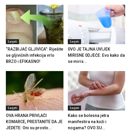
Savjeti
Savjeti
“RAZBIJAČ GLJIVICA”: Riješite
0VO JE TAJNA UVIJEK
se gljivičnih infekcija vrlo
MIRISNE 0DJEĆE: Evo kako da
BRZO i EFIKASNO!
se miris...
Savjeti
Savjeti
OVA HRANA PRIVLAČI
Kako se bolesna jetra
KOMARCE, PRESTANITE DA JE
manifestira na koži i
JEDETE: Oni su prosto...
nogama? OVO SU...