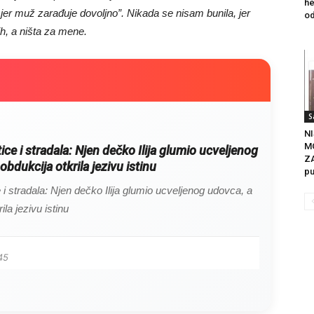
he
jer muž zarađuje dovoljno”. Nikada se nisam bunila, jer
od
ih, a ništa za mene.
S
NI
M
itice i stradala: Njen dečko Ilija glumio ucveljenog
ZA
obdukcija otkrila jezivu istinu
pu
ce i stradala: Njen dečko Ilija glumio ucveljenog udovca, a
ila jezivu istinu
45