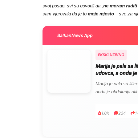
svoj posao, svi su govorili da „
ne moram raditi
sam vjerovala da je to
moje mjesto
– sve za nj
BalkanNews App
EKSKLUZIVNO
Marija je pala sa l
udovca, a onda je 
Marija je pala sa liti
onda je obdukcija otkr
1.0K
234
1