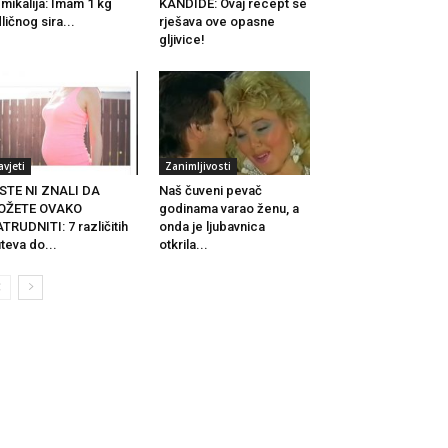
mikalija: Imam 1 kg
KANDIDE: Ovaj recept se
ličnog sira...
rješava ove opasne
gljivice!
avjeti
Zanimljivosti
STE NI ZNALI DA
Naš čuveni pevač
OŽETE OVAKO
godinama varao ženu, a
TRUDNITI: 7 različitih
onda je ljubavnica
teva do...
otkrila...