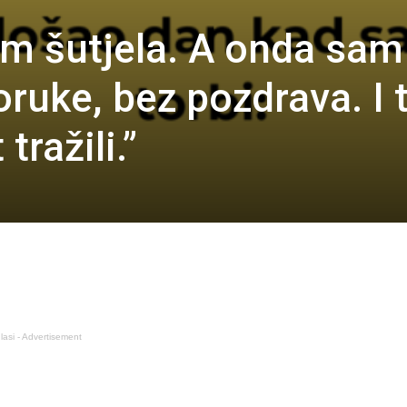
m šutjela. A onda sam
oruke, bez pozdrava. I 
tražili.”
lasi - Advertisement