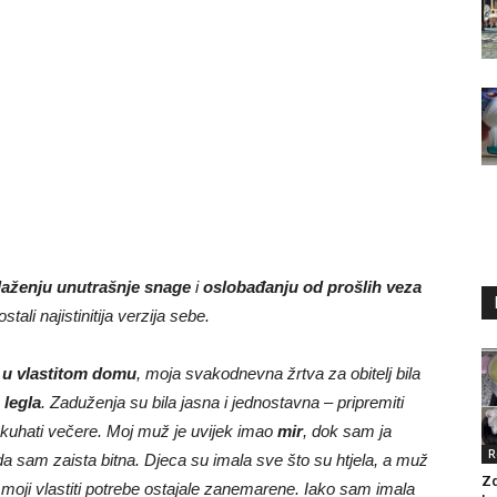
laženju unutrašnje snage
i
oslobađanju od prošlih veza
ali najistinitija verzija sebe.
a u vlastitom domu
, moja svakodnevna žrtva za obitelj bila
 legla
. Zaduženja su bila jasna i jednostavna – pripremiti
a i kuhati večere. Moj muž je uvijek imao
mir
, dok sam ja
R
 da sam zaista bitna. Djeca su imala sve što su htjela, a muž
Zd
 moji vlastiti potrebe ostajale zanemarene. Iako sam imala