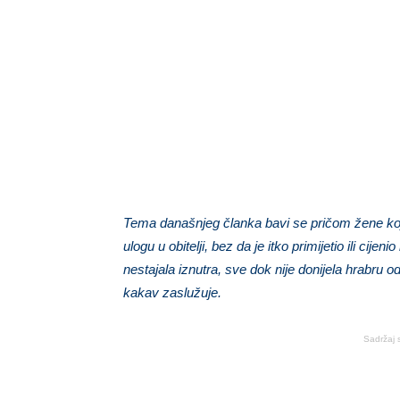
Tema današnjeg članka bavi se pričom žene koja
ulogu u obitelji, bez da je itko primijetio ili cij
nestajala iznutra, sve dok nije donijela hrabru 
kakav zaslužuje.
Sadržaj 