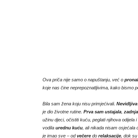
Ova priča nije samo o napuštanju, već o
prona
koje nas čine neprepoznatljivima, kako bismo post
Bila sam žena koju nisu primjećivali.
Nevidljiv
je dio životne rutine.
Prva sam ustajala
,
zadnja
užinu djeci, očistiti kuću, peglati njihova odijel
vodila
urednu kuću
, ali nikada nisam osjećala
je imao sve – od
večere
do
relaksacije
, dok su