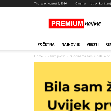
Thursday, August 6, 2026
O nama
Uslovi korištenj
Premium
Novine
POČETNA
NAJNOVIJE
VIJESTI
RE
Home
Zanimljivosti
“Godinama sam šutjela. A ond