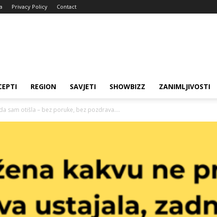
a
Privacy Policy
Contact
CEPTI
REGION
SAVJETI
SHOWBIZZ
ZANIMLJIVOSTI
a sam otišla – bez poruke, bez pozdrava....