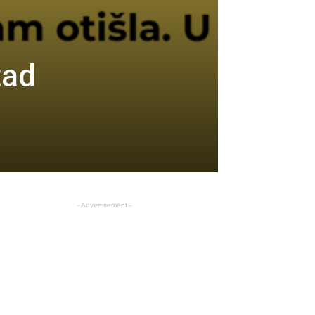
tad
- Advertisement -