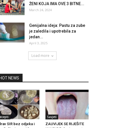
ŽENI KOJA IMA OVE 3 BITNE...
March 24, 2024
Genijalna ideja: Pastu za zube
je zaledila i upotrebila za
jedan...
April 3, 2025
Load more
HOT NEWS
ecepti
Savjeti
rav SIR bez odjeka i
ZAUVIJEK SE RIJEŠITE