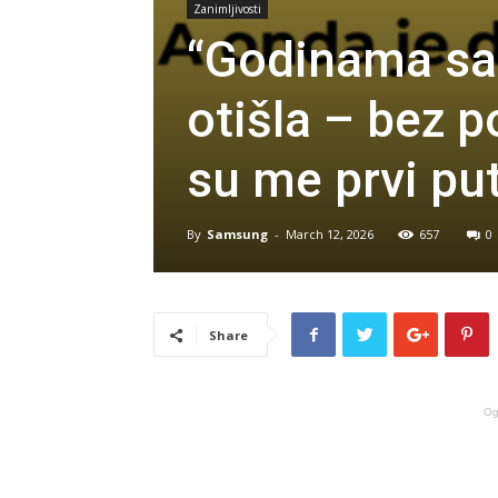
Zanimljivosti
“Godinama sa
otišla – bez p
su me prvi put 
By
Samsung
-
March 12, 2026
657
0
Share
Og