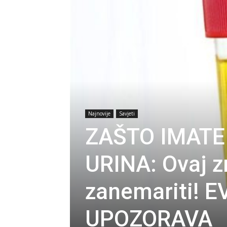
Najnovije
Savjeti
ZAŠTO IMATE 
URINA: Ovaj z
zanemariti! 
UPOZORAVA