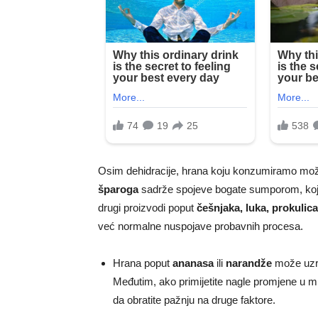
Osim dehidracije, hrana koju konzumiramo može 
šparoga
sadrže spojeve bogate sumporom, koji s
drugi proizvodi poput
češnjaka, luka, prokulica
već normalne nuspojave probavnih procesa.
Hrana poput
ananasa
ili
narandže
može uzrok
Međutim, ako primijetite nagle promjene u m
da obratite pažnju na druge faktore.