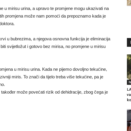
ne u mirisu urina, a upravo te promjene mogu ukazivati na
e tih promjena može nam pomoći da prepoznamo kada je
 doktora.
m krvi u bubrezima, a njegova osnovna funkcija je eliminacija
 biti svijetložut i gotovo bez mirisa, no promjene u mirisu
omjena u mirisu urina. Kada ne pijemo dovoljno tekućine,
zivniji miris. To znači da tijelo treba više tekućine, pa je
N
no.
LA
, također može povećati rizik od dehidracije, zbog čega je
va
ko