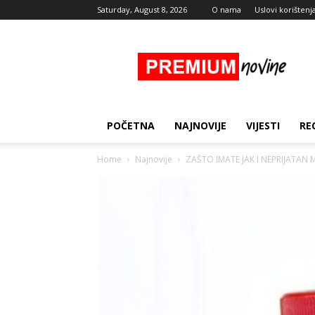
Saturday, August 8, 2026
O nama
Uslovi korištenj
Premium
Novine
POČETNA
NAJNOVIJE
VIJESTI
RE
Home
Najnovije
ZAŠTO IMATE JAK I NEPRIJATAN MI