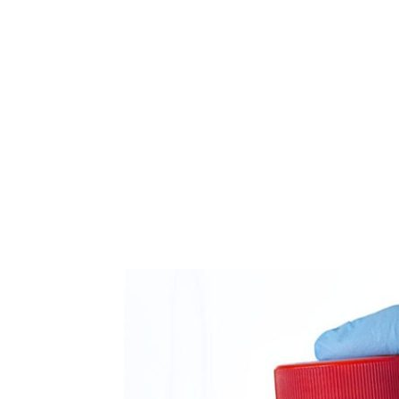
EKSKLUZIVNO
Marija je pala sa 
ucveljenog udovc
Marija je pala sa liti
onda je obdukcija otkr
1.0K
234
1