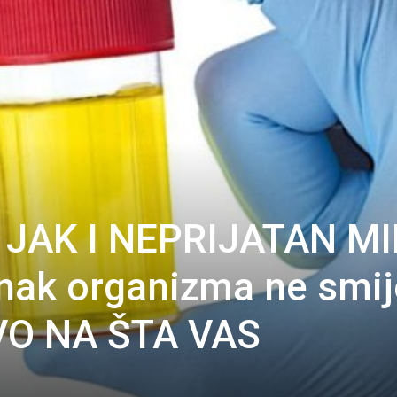
JAK I NEPRIJATAN MI
nak organizma ne smij
EVO NA ŠTA VAS