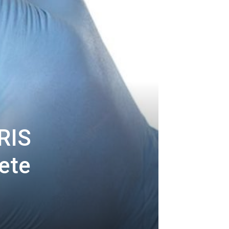
RIS
ete