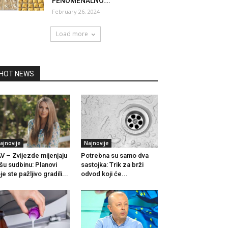
FENOMENALNO….
February 26, 2024
Load more
HOT NEWS
ajnovije
Najnovije
V – Zvijezde mijenjaju
Potrebna su samo dva
šu sudbinu: Planovi
sastojka: Trik za brži
je ste pažljivo gradili...
odvod koji će...