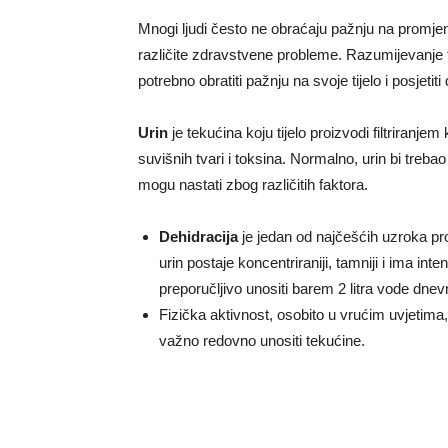
Mnogi ljudi često ne obraćaju pažnju na promje
različite zdravstvene probleme. Razumijevanj
potrebno obratiti pažnju na svoje tijelo i posjetiti
Urin
je tekućina koju tijelo proizvodi filtriranje
suvišnih tvari i toksina. Normalno, urin bi trebao
mogu nastati zbog različitih faktora.
Dehidracija
je jedan od najčešćih uzroka pr
urin postaje koncentriraniji, tamniji i ima inten
preporučljivo unositi barem 2 litra vode dnev
Fizička aktivnost, osobito u vrućim uvjetima
važno redovno unositi tekućine.
BalkanNews App