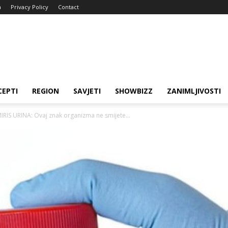
a
Privacy Policy
Contact
CEPTI
REGION
SAVJETI
SHOWBIZZ
ZANIMLJIVOSTI
RIS URINA: Ovaj znak organizma ne smijete...