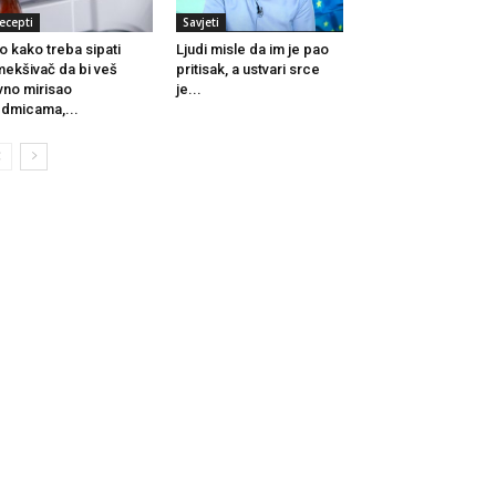
ecepti
Savjeti
o kako treba sipati
Ljudi misle da im je pao
ekšivač da bi veš
pritisak, a ustvari srce
vno mirisao
je...
dmicama,...