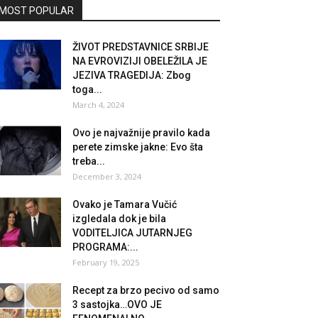
MOST POPULAR
ŽIVOT PREDSTAVNICE SRBIJE
NA EVROVIZIJI OBELEŽILA JE
JEZIVA TRAGEDIJA: Zbog
toga...
March 4, 2024
Ovo je najvažnije pravilo kada
perete zimske jakne: Evo šta
treba...
December 3, 2024
Ovako je Tamara Vučić
izgledala dok je bila
VODITELJICA JUTARNJEG
PROGRAMA:...
February 19, 2025
Recept za brzo pecivo od samo
3 sastojka…OVO JE