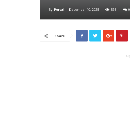
By
Portal
-
December 10, 2025
526
0
Share
Og