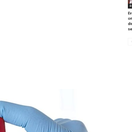
R
Ev
litice i stradala: Njen dečko Ilija glumio
om
di
a, a onda je obdukcija otkrila jezivu istinu
se
ce i stradala: Njen dečko Ilija glumio ucveljenog udovca, a
ila jezivu istinu
45