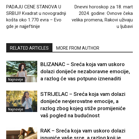
PADAJU CENE STANOVA U
Dnevni horoskop za 18. mart
SRBIJI! Kvadrat u novogradnji
2024. godine: Ovnove čeka
košta oko 1.770 evra – Evo
velika promena, Rakovi uživaju
gde je najjeftinije
u ljubavi
RELATED ARTICLES
MORE FROM AUTHOR
BLIZANAC – Sreća koja vam uskoro
dolazi donijeće nezaboravne emocije,
a razlog će vas potpuno iznenaditi
Najnovije
STRIJELAC – Sreća koja vam dolazi
donijeće nevjerovatne emocije, a
razlog zbog kojeg stiže promijeniće
Najnovije
vaš pogled na budućnost
RAK – Sreća koja vam uskoro dolazi
ispuniće vaše srce, a razlog koji je