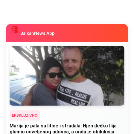
BalkanNews App
EKSKLUZIVNO
Kad se Marin suprug razbolio ona ga kupala,
pelene mu mijenjala: Jedno jutro je poslao po