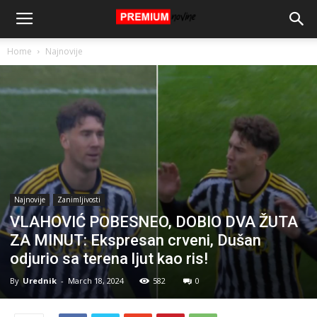
Home
Najnovije
Najnovije
Zanimljivosti
VLAHOVIĆ POBESNEO, DOBIO DVA ŽUTA
ZA MINUT: Ekspresan crveni, Dušan
odjurio sa terena ljut kao ris!
By
Urednik
-
March 18, 2024
582
0