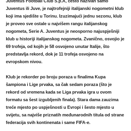
Juventus Football Club S.p.A, često nazivan samo
Juventus ili Juve, je najtrofejniji italijanski nogometni klub
koji ima sjedište u Torinu. Izuzimajući jednu sezonu, klub
je proveo sve ostale u najvišem rangu italijanskog
nogometa, Serie A. Juventus je neosporno najuspješniji
klub u historiji italijanskog nogometa. Zvanično, osvojio je
69 trofeja, od kojih je 58 osvojeno unutar Italije, što
predstavlja rekord, dok je 11 trofeja osvojeno na
evropskom nivou.
Klub je rekorder po broju poraza u finalima Kupa
šampiona i Lige prvaka, sa čak sedam poraza (što je
rekord od vremena kada se Liga prvaka igra u ovom
formatu sa šest izgubljenih finala). Stara dama zauzima
treće mjesto po uspješnosti u Evropi i šesto mjesto u
svijetu, sa najviše priznatih međunarodnih titula od strane
federacija svih kontinenata i same FIFA-e.