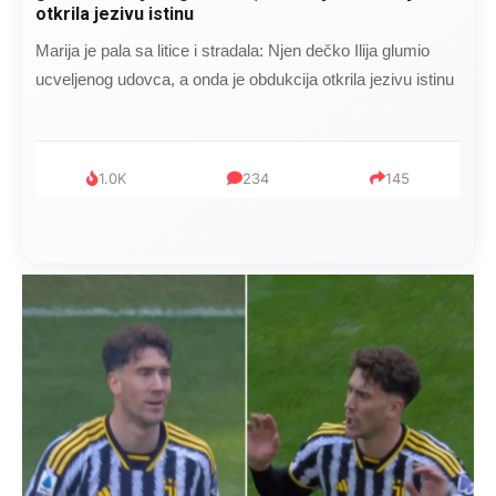
čokoladu..
Kad se Marin suprug razbolio ona ga kupala, pelene mu
mijenjala: Jedno jutro je poslao po čokoladu..
999
321
234