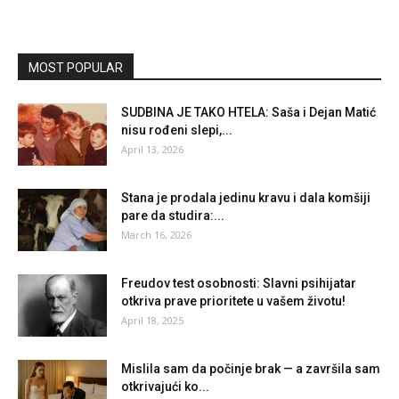
MOST POPULAR
SUDBINA JE TAKO HTELA: Saša i Dejan Matić
nisu rođeni slepi,...
April 13, 2026
Stana je prodala jedinu kravu i dala komšiji
pare da studira:...
March 16, 2026
Freudov test osobnosti: Slavni psihijatar
otkriva prave prioritete u vašem životu!
April 18, 2025
Mislila sam da počinje brak — a završila sam
otkrivajući ko...