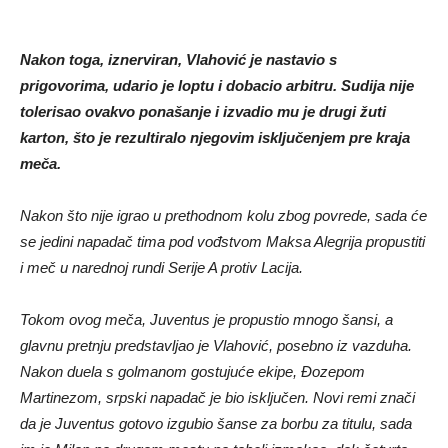
Nakon toga, iznerviran, Vlahović je nastavio s
prigovorima, udario je loptu i dobacio arbitru. Sudija nije
tolerisao ovakvo ponašanje i izvadio mu je drugi žuti
karton, što je rezultiralo njegovim isključenjem pre kraja
meča.
Nakon što nije igrao u prethodnom kolu zbog povrede, sada će
se jedini napadač tima pod vođstvom Maksa Alegrija propustiti
i meč u narednoj rundi Serije A protiv Lacija.
Tokom ovog meča, Juventus je propustio mnogo šansi, a
glavnu pretnju predstavljao je Vlahović, posebno iz vazduha.
Nakon duela s golmanom gostujuće ekipe, Đozepom
Martinezom, srpski napadač je bio isključen. Novi remi znači
da je Juventus gotovo izgubio šanse za borbu za titulu, sada