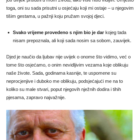
toga, oni su sada prisutni u osjećaju koji mi ostaje – u njegovim
tišim gestama, u pažnji koju pružam svojoj djeci.
Svako vrijeme provedeno s njim bio je dar
kojeg tada
nisam prepoznala, ali koji sada nosim sa sobom, zauvijek.
Djed je naučio da ljubav nije uvijek o onome što vidimo, već o
tome što osjećamo, o onim nevidljivim vezama koje oblikuju
naše živote. Sada, godinama kasnije, te uspomene su
neprocjenjive i duboko me oblikuju, podsjećajući me na to
koliko su male stvari, poput njegovih nježnih dodira i tihih
pjesama, zapravo najvažnije.