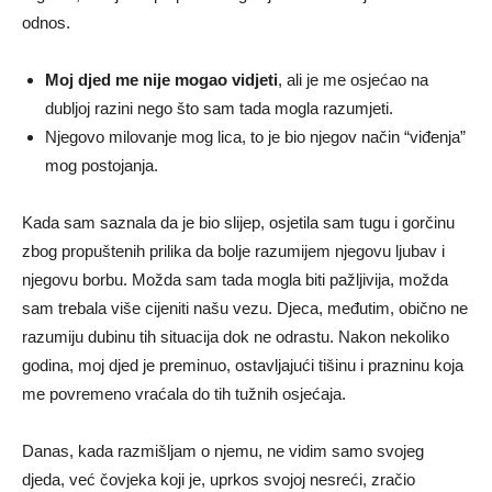
odnos.
Moj djed me nije mogao vidjeti
, ali je me osjećao na
dubljoj razini nego što sam tada mogla razumjeti.
Njegovo milovanje mog lica, to je bio njegov način “viđenja”
mog postojanja.
Kada sam saznala da je bio slijep, osjetila sam tugu i gorčinu
zbog propuštenih prilika da bolje razumijem njegovu ljubav i
njegovu borbu. Možda sam tada mogla biti pažljivija, možda
sam trebala više cijeniti našu vezu. Djeca, međutim, obično ne
razumiju dubinu tih situacija dok ne odrastu. Nakon nekoliko
godina, moj djed je preminuo, ostavljajući tišinu i prazninu koja
me povremeno vraćala do tih tužnih osjećaja.
Danas, kada razmišljam o njemu, ne vidim samo svojeg
djeda, već čovjeka koji je, uprkos svojoj nesreći, zračio