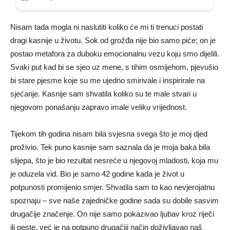
Nisam tada mogla ni naslutiti koliko će mi ti trenuci postati
dragi kasnije u životu. Sok od grožđa nije bio samo piće; on je
postao metafora za duboku emocionalnu vezu koju smo dijelili.
Svaki put kad bi se sjeo uz mene, s tihim osmijehom, pjevušio
bi stare pjesme koje su me ujedno smirivale i inspirirale na
sjećanje. Kasnije sam shvatila koliko su te male stvari u
njegovom ponašanju zapravo imale veliku vrijednost.
Tijekom tih godina nisam bila svjesna svega što je moj djed
proživio. Tek puno kasnije sam saznala da je moja baka bila
slijepa, što je bio rezultat nesreće u njegovoj mladosti, koja mu
je oduzela vid. Bio je samo 42 godine kada je život u
potpunosti promijenio smjer. Shvatila sam to kao nevjerojatnu
spoznaju – sve naše zajedničke godine sada su dobile sasvim
drugačije značenje. On nije samo pokazivao ljubav kroz riječi
ili geste, već je na potpuno drugačiji način doživljavao naš