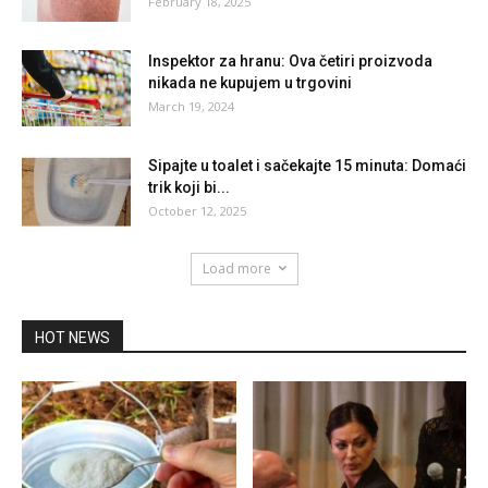
February 18, 2025
Inspektor za hranu: Ova četiri proizvoda
nikada ne kupujem u trgovini
March 19, 2024
Sipajte u toalet i sačekajte 15 minuta: Domaći
trik koji bi...
October 12, 2025
Load more
HOT NEWS