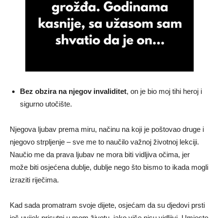
Bez obzira na njegov invaliditet
, on je bio moj tihi heroj i
sigurno utočište.
Njegova ljubav prema miru, načinu na koji je poštovao druge i
njegovo strpljenje – sve me to naučilo važnoj životnoj lekciji.
Naučio me da prava ljubav ne mora biti vidljiva očima, jer
može biti osjećena dublje, dublje nego što bismo to ikada mogli
izraziti riječima.
Kad sada promatram svoje dijete, osjećam da su djedovi prsti
još uvijek prisutni u mom životu, iako više nisu vidljivi. Umjesto