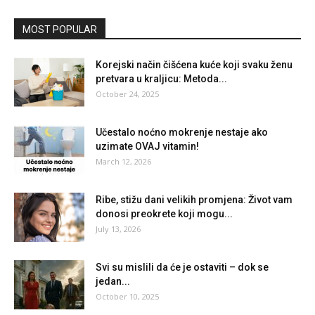
MOST POPULAR
Korejski način čišćena kuće koji svaku ženu
pretvara u kraljicu: Metoda...
October 24, 2025
Učestalo noćno mokrenje nestaje ako
uzimate OVAJ vitamin!
March 12, 2026
Ribe, stižu dani velikih promjena: Život vam
donosi preokrete koji mogu...
July 13, 2026
Svi su mislili da će je ostaviti – dok se
jedan...
October 10, 2025