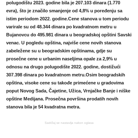
polugodištu 2023. godine bila je 207.103 dinara (1.770
evra), što je značilo smanjenje od 4,8% u poređenju sa
istim periodom 2022. godine.Cene stanova u tom periodu
varirale su od 48.344 dinara po kvadratnom metru u
Bujanovcu do 495.981 dinara u beogradskoj opštini Savski
venac. U pogledu opština, najviše cene novih stanova
zabeležene su u beogradskim opštinama, gdje su
prosečne cene u urbanim naseljima opale za 2,9% u
odnosu na drugo polugodište 2022. godine, dostižući
307.398 dinara po kvadratnom metru.Osim beogradskih
opština, visoke cene su takođe primećene u gradovima
poput Novog Sada, Čajetine, Užica, Vrnjačke Banje i niške
opštine Medijana. Prosečna površina prodatih novih
stanova bila je 54 kvadratna metra.
Sadržaj se nastavlja nakon oglasa