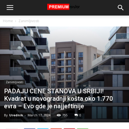
Home
Zanimljivosti
Zanimljivosti
PADAJU CENE STANOVA U SRBIJI!
Kvadrat u novogradnji košta oko 1.770
evra – Evo gde je najjeftinije
By
Urednik
-
March 17, 2024
755
0