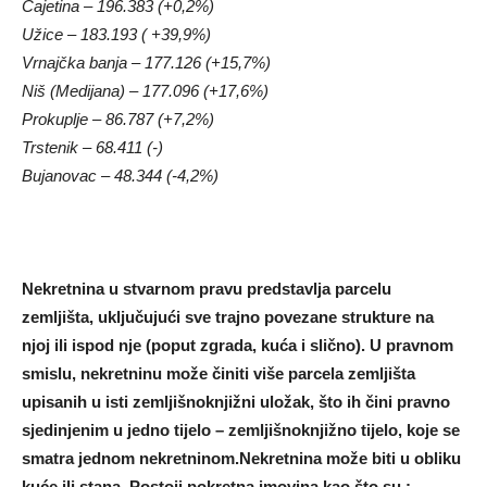
Čajetina – 196.383 (+0,2%)
Užice – 183.193 ( +39,9%)
Vrnajčka banja – 177.126 (+15,7%)
Niš (Medijana) – 177.096 (+17,6%)
Prokuplje – 86.787 (+7,2%)
Trstenik – 68.411 (-)
Bujanovac – 48.344 (-4,2%)
Nekretnina u stvarnom pravu predstavlja parcelu
zemljišta, uključujući sve trajno povezane strukture na
njoj ili ispod nje (poput zgrada, kuća i slično). U pravnom
smislu, nekretninu može činiti više parcela zemljišta
upisanih u isti zemljišnoknjižni uložak, što ih čini pravno
sjedinjenim u jedno tijelo – zemljišnoknjižno tijelo, koje se
smatra jednom nekretninom.Nekretnina može biti u obliku
kuće ili stana. Postoji pokretna imovina kao što su :