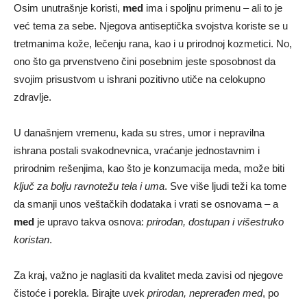
Osim unutrašnje koristi,
med
ima i spoljnu primenu – ali to je
već tema za sebe. Njegova antiseptička svojstva koriste se u
tretmanima kože, lečenju rana, kao i u prirodnoj kozmetici. No,
ono što ga prvenstveno čini posebnim jeste sposobnost da
svojim prisustvom u ishrani pozitivno utiče na celokupno
zdravlje.
U današnjem vremenu, kada su stres, umor i nepravilna
ishrana postali svakodnevnica, vraćanje jednostavnim i
prirodnim rešenjima, kao što je konzumacija meda, može biti
ključ za bolju ravnotežu tela i uma
. Sve više ljudi teži ka tome
da smanji unos veštačkih dodataka i vrati se osnovama – a
med
je upravo takva osnova:
prirodan, dostupan i višestruko
koristan
.
Za kraj, važno je naglasiti da kvalitet meda zavisi od njegove
čistoće i porekla. Birajte uvek
prirodan, neprerađen med
, po