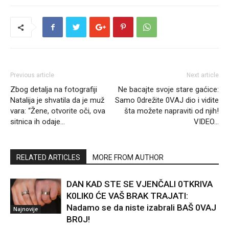
Previous article
Next article
Zbog detalja na fotografiji
Ne bacajte svoje stare gaćice:
Natalija je shvatila da je muž
Samo 0drežite 0VAJ dio i vidite
vara: “Žene, otvorite oči, ova
šta možete napraviti od njih!
sitnica ih odaje…
VIDEO…
RELATED ARTICLES
MORE FROM AUTHOR
DAN KAD STE SE VJENČALI 0TKRIVA
K0LIK0 ĆE VAŠ BRAK TRAJATI:
Nadamo se da niste izabrali BAŠ 0VAJ
Najnovije
BR0J!