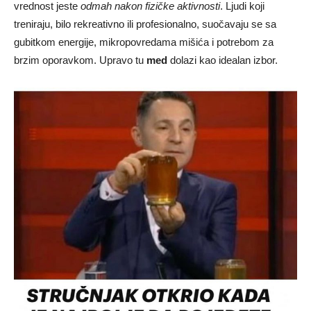
vrednost jeste
odmah nakon fizičke aktivnosti
. Ljudi koji
treniraju, bilo rekreativno ili profesionalno, suočavaju se sa
gubitkom energije, mikropovredama mišića i potrebom za
brzim oporavkom. Upravo tu
med
dolazi kao idealan izbor.