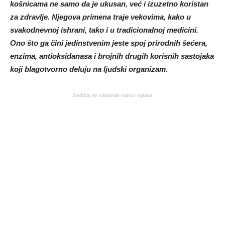
košnicama ne samo da je ukusan, već i izuzetno koristan
za zdravlje. Njegova primena traje vekovima, kako u
svakodnevnoj ishrani, tako i u tradicionalnoj medicini.
Ono što ga čini jedinstvenim jeste spoj prirodnih šećera,
enzima, antioksidanasa i brojnih drugih korisnih sastojaka
koji blagotvorno deluju na ljudski organizam.
Sadržaj se nastavlja nakon oglasa