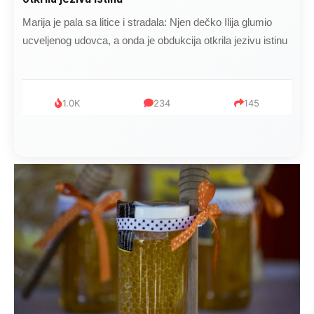
Marija je pala sa litice i stradala: Njen dečko Ilija glumio
ucveljenog udovca, a onda je obdukcija otkrila jezivu istinu
1.0K
234
145