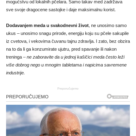
mogućstvu od lokalnih pčelara. Samo takav med zadržava
sve svoje dragocene sastojke i daje maksimalnu korist.
Dodavanjem meda u svakodnevni život
, ne unosimo samo
ukus – unosimo snagu prirode, energiju koju su pčele sakupile
iz cvetova, i vekovima čuvanu tajnu zdravlja. I zato, bez obzira
na to da li ga konzumirate ujutru, pred spavanje ili nakon
treninga –
ne zaboravite da u jednoj kašičici meda često leži
više dobrog nego u mnogim tabletama i napicima savremene
industrije.
Preporučujemo