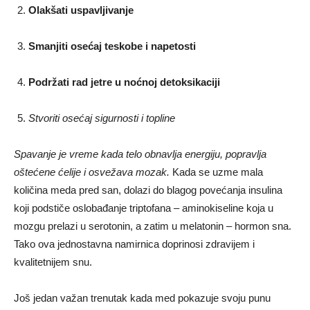
Olakšati uspavljivanje
Smanjiti osećaj teskobe i napetosti
Podržati rad jetre u noćnoj detoksikaciji
Stvoriti osećaj sigurnosti i topline
Spavanje je vreme kada telo obnavlja energiju, popravlja
oštećene ćelije i osvežava mozak.
Kada se uzme mala
količina meda pred san, dolazi do blagog povećanja insulina
koji podstiče oslobađanje triptofana – aminokiseline koja u
mozgu prelazi u serotonin, a zatim u melatonin – hormon sna.
Tako ova jednostavna namirnica doprinosi zdravijem i
kvalitetnijem snu.
Još jedan važan trenutak kada med pokazuje svoju punu