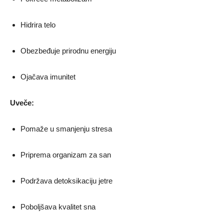
Hidrira telo
Obezbeđuje prirodnu energiju
Ojačava imunitet
Uveče:
Pomaže u smanjenju stresa
Priprema organizam za san
Podržava detoksikaciju jetre
Poboljšava kvalitet sna