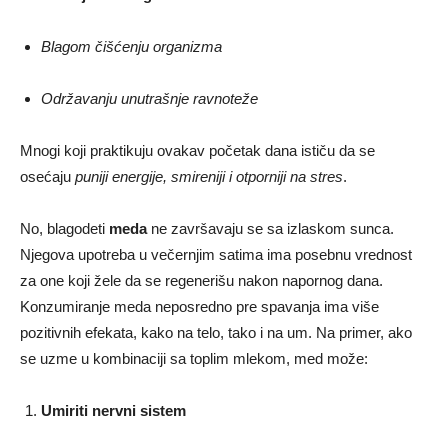
Blagom čišćenju organizma
Održavanju unutrašnje ravnoteže
Mnogi koji praktikuju ovakav početak dana ističu da se
osećaju
puniji energije, smireniji i otporniji na stres
.
No, blagodeti
meda
ne završavaju se sa izlaskom sunca.
Njegova upotreba u večernjim satima ima posebnu vrednost
za one koji žele da se regenerišu nakon napornog dana.
Konzumiranje meda neposredno pre spavanja ima više
pozitivnih efekata, kako na telo, tako i na um. Na primer, ako
se uzme u kombinaciji sa toplim mlekom, med može:
Umiriti nervni sistem