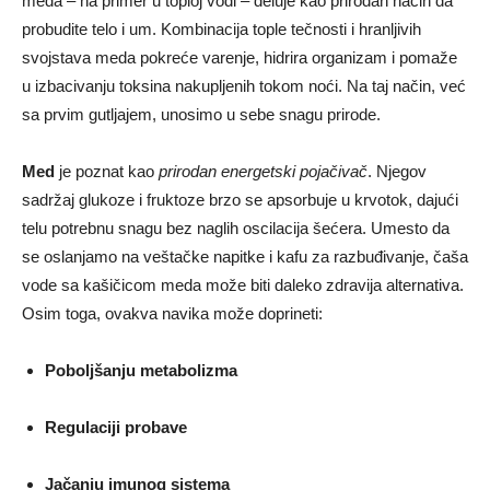
meda – na primer u toploj vodi – deluje kao prirodan način da
probudite telo i um. Kombinacija tople tečnosti i hranljivih
svojstava meda pokreće varenje, hidrira organizam i pomaže
u izbacivanju toksina nakupljenih tokom noći. Na taj način, već
sa prvim gutljajem, unosimo u sebe snagu prirode.
Med
je poznat kao
prirodan energetski pojačivač
. Njegov
sadržaj glukoze i fruktoze brzo se apsorbuje u krvotok, dajući
telu potrebnu snagu bez naglih oscilacija šećera. Umesto da
se oslanjamo na veštačke napitke i kafu za razbuđivanje, čaša
vode sa kašičicom meda može biti daleko zdravija alternativa.
Osim toga, ovakva navika može doprineti:
Poboljšanju metabolizma
Regulaciji probave
Jačanju imunog sistema