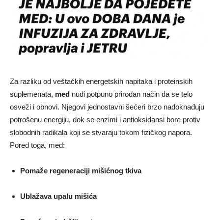
Za razliku od veštačkih energetskih napitaka i proteinskih
suplemenata,
med
nudi potpuno prirodan način da se telo
osveži i obnovi. Njegovi jednostavni šećeri brzo nadoknađuju
potrošenu energiju, dok se enzimi i antioksidansi bore protiv
slobodnih radikala koji se stvaraju tokom fizičkog napora.
Pored toga, med:
Pomaže regeneraciji mišićnog tkiva
Ublažava upalu mišića