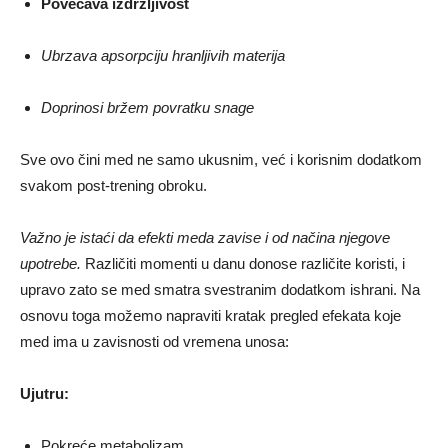
Povećava izdržljivost
Ubrzava apsorpciju hranljivih materija
Doprinosi bržem povratku snage
Sve ovo čini med ne samo ukusnim, već i korisnim dodatkom
svakom post-trening obroku.
Važno je istaći da efekti meda zavise i od načina njegove
upotrebe.
Različiti momenti u danu donose različite koristi, i
upravo zato se med smatra svestranim dodatkom ishrani. Na
osnovu toga možemo napraviti kratak pregled efekata koje
med ima u zavisnosti od vremena unosa:
Ujutru:
Pokreće metabolizam