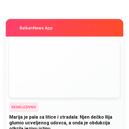
BalkanNews App
EKSKLUZIVNO
Marija je pala sa litice i stradala: Njen dečko Ilija
glumio ucveljenog udovca, a onda je obdukcija
otkrila jezivu istinu