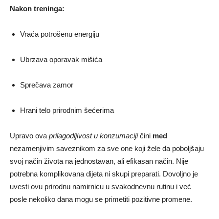
Nakon treninga:
Vraća potrošenu energiju
Ubrzava oporavak mišića
Sprečava zamor
Hrani telo prirodnim šećerima
Upravo ova
prilagodljivost u konzumaciji
čini
med
nezamenjivim saveznikom za sve one koji žele da poboljšaju
svoj način života na jednostavan, ali efikasan način. Nije
potrebna komplikovana dijeta ni skupi preparati. Dovoljno je
uvesti ovu prirodnu namirnicu u svakodnevnu rutinu i već
posle nekoliko dana mogu se primetiti pozitivne promene.