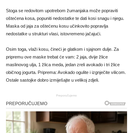
Stoga se redovitom upotrebom žumanjaka može popraviti
oštećena kosa, popuniti nedostatke te dati kosi snagu i njegu.
Maska od jaja za oštećenu kosu učinkovito popravlja
nedostatke u strukturi vlasi, istovremeno jačajući.
Osim toga, vlaži kosu, čineći je glatkom i sjajnom dulje. Za
pripremu ove maske trebat će vam: 2 jaja, dvije žlice
maslinovog ulja, 1 žlica meda, jedan zreli avokado i tri žlice
običnog jogurta. Priprema: Avokado ogulite i izgnječite vilicom.
Ostale sastojke dobro izmiješajte u velikoj zdjeli.
Preporučujemo