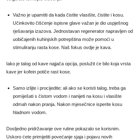
Važno je upamtiti da kada čistite vlasište, čistite i kosu.
Učinkovito čišćenje ispisne glave važan je dio uspješnog
rješavanja izazova. Jednostavan regenerator napravljen od
uobičajenih kuhinjskih potrepština može pomoći u
stimuliranju rasta kose. Naš fokus ovdje je kava.
Iako je talog od kave najjača opcija, poslužit će bilo koja vrsta
kave jer kofein potiče rast kose.
Samo izlijte i procijedite; ali ako se koristi talog, treba ga
pomiješati s čistom vodom i nanijeti na kosu i vlasište
odmah nakon pranja. Nakon mjesečnice isperite kosu
hladnom vodom.
Dosljedno pridržavanje ove rutine pokazalo se korisnim.
Uskoro ćete primijetiti povećanje sjaja i pojavu novih