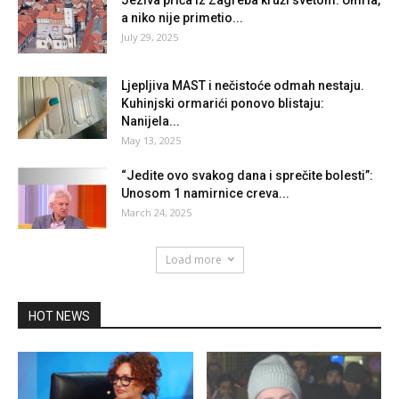
a niko nije primetio...
July 29, 2025
Ljepljiva MAST i nečistoće odmah nestaju.
Kuhinjski ormarići ponovo blistaju:
Nanijela...
May 13, 2025
“Jedite ovo svakog dana i sprečite bolesti”:
Unosom 1 namirnice creva...
March 24, 2025
Load more
HOT NEWS