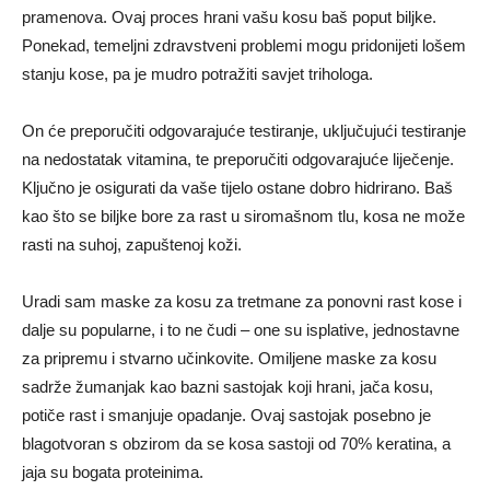
pramenova. Ovaj proces hrani vašu kosu baš poput biljke.
Ponekad, temeljni zdravstveni problemi mogu pridonijeti lošem
stanju kose, pa je mudro potražiti savjet trihologa.
On će preporučiti odgovarajuće testiranje, uključujući testiranje
na nedostatak vitamina, te preporučiti odgovarajuće liječenje.
Ključno je osigurati da vaše tijelo ostane dobro hidrirano. Baš
kao što se biljke bore za rast u siromašnom tlu, kosa ne može
rasti na suhoj, zapuštenoj koži.
Uradi sam maske za kosu za tretmane za ponovni rast kose i
dalje su popularne, i to ne čudi – one su isplative, jednostavne
za pripremu i stvarno učinkovite. Omiljene maske za kosu
sadrže žumanjak kao bazni sastojak koji hrani, jača kosu,
potiče rast i smanjuje opadanje. Ovaj sastojak posebno je
blagotvoran s obzirom da se kosa sastoji od 70% keratina, a
jaja su bogata proteinima.