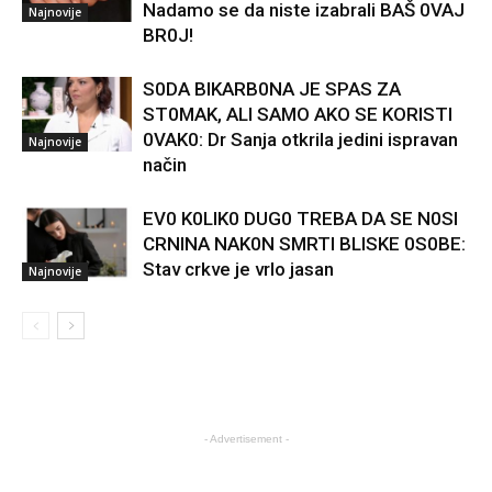
Nadamo se da niste izabrali BAŠ 0VAJ
Najnovije
BR0J!
S0DA BIKARB0NA JE SPAS ZA
ST0MAK, ALI SAMO AKO SE KORISTI
0VAK0: Dr Sanja otkrila jedini ispravan
Najnovije
način
EV0 K0LIK0 DUG0 TREBA DA SE N0SI
CRNINA NAK0N SMRTI BLISKE 0S0BE:
Stav crkve je vrlo jasan
Najnovije
- Advertisement -