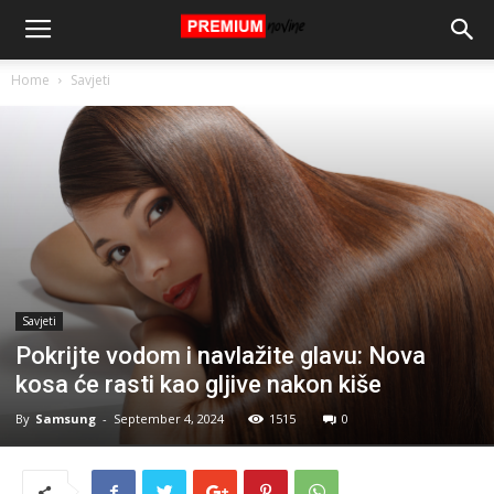
Home
Savjeti
Savjeti
Pokrijte vodom i navlažite glavu: Nova
kosa će rasti kao gljive nakon kiše
By
Samsung
-
September 4, 2024
1515
0