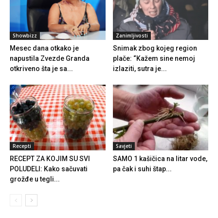
Showbizz
Zanimljivosti
Mesec dana otkako je
Snimak zbog kojeg region
napustila Zvezde Granda
plače: “Kažem sine nemoj
otkriveno šta je sa...
izlaziti, sutra je...
Recepti
Savjeti
RECEPT ZA KOJIM SU SVI
SAMO 1 kašičica na litar vode,
POLUDELI: Kako sačuvati
pa čak i suhi štap...
grožđe u tegli...