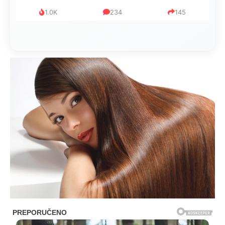
1.0K
234
145