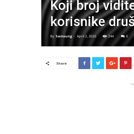
Koji broj vidi
korisnike dru
By
Samsung
-
April 2, 2026
244
0
Share
Og