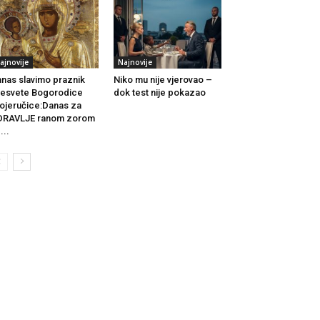
ajnovije
Najnovije
nas slavimo praznik
Niko mu nije vjerovao –
esvete Bogorodice
dok test nije pokazao
ojeručice:Danas za
DRAVLJE ranom zorom
...