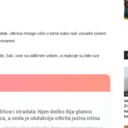
datak, otkriva mnogo više o tome kako naš vizuelni sistem
revareni.
ude, čak i one sa odličnim vidom, a reakcije su bile sve
S
I
ŽI
litice i stradala: Njen dečko Ilija glumio
NA
N
a, a onda je obdukcija otkrila jezivu istinu
ce i stradala: Njen dečko Ilija glumio ucveljenog udovca, a