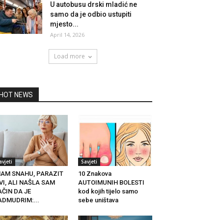
U autobusu drski mladić ne
samo da je odbio ustupiti
mjesto...
April 14, 2026
Load more
HOT NEWS
avjeti
Savjeti
MAM SNAHU, PARAZIT
10 Znakova
VI, ALI NAŠLA SAM
AUTOIMUNIH BOLESTI
ČIN DA JE
kod kojih tijelo samo
ADMUDRIM:...
sebe uništava