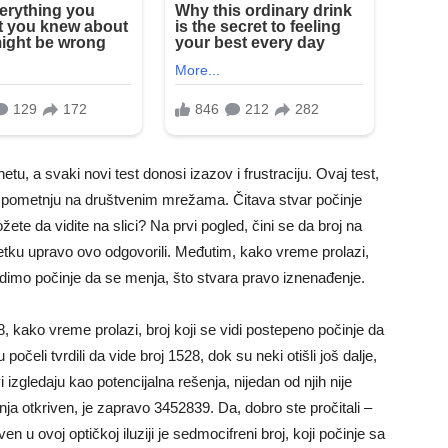
etu, a svaki novi test donosi izazov i frustraciju. Ovaj test,
vu pometnju na društvenim mrežama. Čitava stvar počinje
žete da vidite na slici? Na prvi pogled, čini se da broj na
očetku upravo ovo odgovorili. Međutim, kako vreme prolazi,
vidimo počinje da se menja, što stvara pravo iznenađenje.
28, kako vreme prolazi, broj koji se vidi postepeno počinje da
očeli tvrdili da vide broj 1528, dok su neki otišli još dalje,
i izgledaju kao potencijalna rešenja, nijedan od njih nije
anja otkriven, je zapravo 3452839. Da, dobro ste pročitali –
iven u ovoj optičkoj iluziji je sedmocifreni broj, koji počinje sa