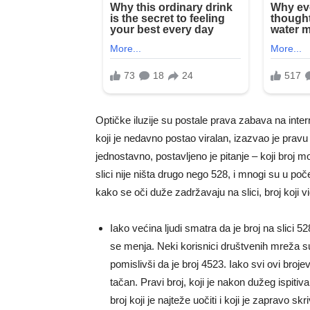
Optičke iluzije su postale prava zabava na intern
koji je nedavno postao viralan, izazvao je pra
jednostavno, postavljeno je pitanje – koji broj mo
slici nije ništa drugo nego 528, i mnogi su u p
kako se oči duže zadržavaju na slici, broj koji 
Iako većina ljudi smatra da je broj na slici 5
se menja. Neki korisnici društvenih mreža su p
pomislivši da je broj 4523. Iako svi ovi brojev
tačan. Pravi broj, koji je nakon dužeg ispitiv
broj koji je najteže uočiti i koji je zapravo skr