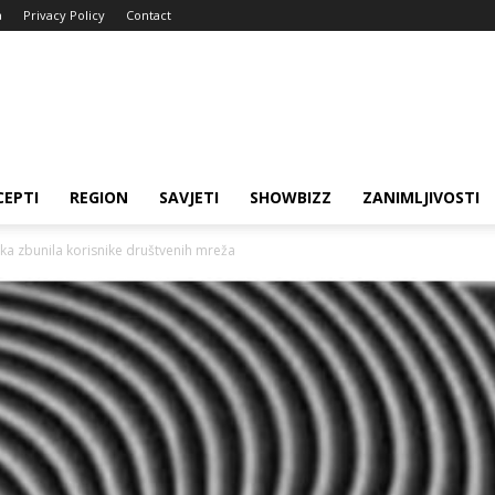
a
Privacy Policy
Contact
CEPTI
REGION
SAVJETI
SHOWBIZZ
ZANIMLJIVOSTI
arka zbunila korisnike društvenih mreža