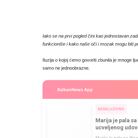
Iako se na prvi pogled čini kao jednostavan za
funkcioniše i kako naše oči i mozak mogu biti p
Iluzija o kojoj ćemo govoriti zbunila je mnoge lj
samo ne jednoobrazne.
BalkanNews App
EKSKLUZIVNO
Marija je pala sa 
ucveljenog udovc
Marija je pala sa liti