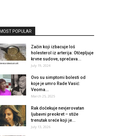
MOST POPULAR
Začin koji izbacuje loš
holesterol iz arterija: Otčepljuje
krvne sudove, sprečava...
July 19, 2024
Ovo su simptomi bolesti od
koje je umro Rade Vasić:
Veoma...
March 25, 2025
Rak dočekuje nevjerovatan
ljubavni preokret – stiže
trenutak sreće koji je...
July 13, 2026