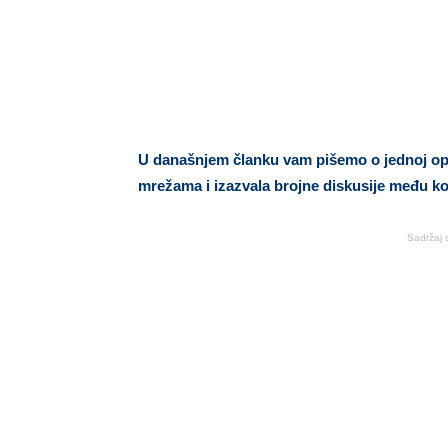
U današnjem članku vam pišemo o jednoj optič
mrežama i izazvala brojne diskusije među k
Sadržaj 