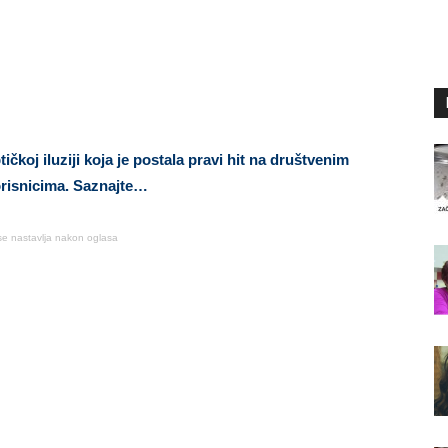
koj iluziji koja je postala pravi hit na društvenim
orisnicima. Saznajte…
se nastavlja nakon oglasa