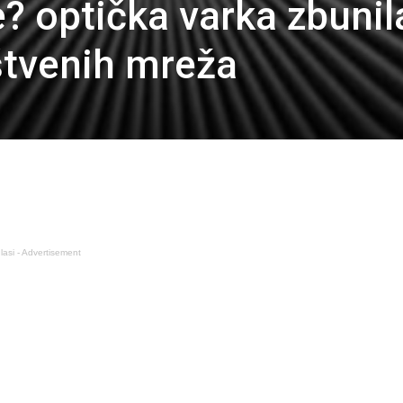
te? optička varka zbunil
štvenih mreža
lasi - Advertisement