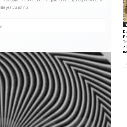
ila jezivu istinu
N
45
Da
Pr
Tr
Z
ne