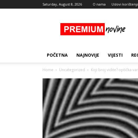
Saturday, August 8, 2026
O nama
Uslovi korištenj
Premium
Novine
POČETNA
NAJNOVIJE
VIJESTI
RE
Home
Uncategorized
Koji broj vidite? optička v