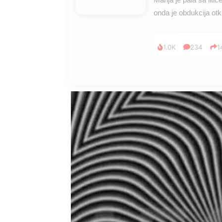
onda je obdukcija otkr
1.0K
234
1