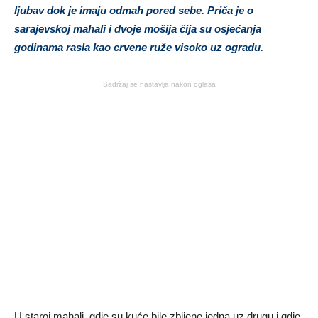
ljubav dok je imaju odmah pored sebe. Priča je o
sarajevskoj mahali i dvoje mošija čija su osjećanja
godinama rasla kao crvene ruže visoko uz ogradu.
Sadržaj se nastavlja nakon oglasa
U staroj mahali, gdje su kuće bile zbijene jedna uz drugu i gdje