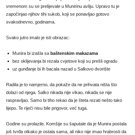
vremenom su se prelijevale u Munirinu avliju. Upravo tu je
započinjao njihov tihi sukob, koji se ponavljao gotovo
svakodnevno, godinama.
Svako jutro imalo je isti obrazac:
Munira bi izašla sa
baštenskim makazama
bez oklijevanja bi rezala cvjetove koji su prešli ogradu
uz gunđanje bi ih bacala nazad u Salkovo dvorište
Radila je to namjerno, da pokaže da ne prihvata ništa što
dolazi od njega. Salko nikada nije vikao, nikada se nije
raspravljao. Samo bi tiho rekao da je šteta rezati nešto tako
lijepo. Te riječi nisu bile prigovor, već tuga.
Godine su prolazile. Komšije su šaputale da je Munira postala
još tvrđa otkako je ostala sama, ali niko nije imao hrabrosti da