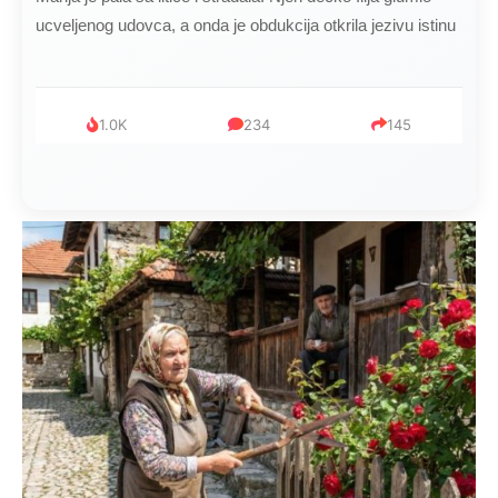
mijenjala: Jedno jutro je poslao po čokoladu..
999
321
234