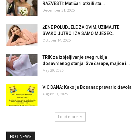
RAZVESTI: Matičari otkrili šta...
December 31, 2025
ŽENE POLUDJELE ZA OVIM, UZIMAJTE
SVAKO JUTRO I ZA SAMO MJESEC...
October 14, 2025
TRIK za izbjeljivanje sveg rublja
dosavršenog stanja: Sve čarape, majice i...
May 29, 2025
VIC DANA: Kako je Bosanac prevario đavola
August 31, 2025
Load more
HOT NEWS