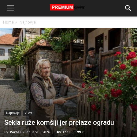
Home
Najnovije
Najnovije
Vijesti
Sekla ruže komšiji jer prelaze ogradu
By
Portal
-
January 3, 2026
1270
0