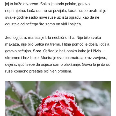
joj to kaže otvoreno. Salko je stario polako, gotovo
neprimjetno. Leđa su mu se povijala, koraci usporavali, ali je
svake godine sadio nove ruže uz istu ogradu, kao da ne
odustaje od nečega što samo on vidi i osjeća.
Jednog jutra, mahala je bila neobično tiha. Nije bilo zvuka
makaza, nije bilo Salka na tremu. Hitna pomoć je došla i otišla
gotovo nečujno.
Srce
. Otišao je baš onako kako je i živio –
skromno i bez buke. Munira je sve posmatrala kroz zavjesu,
uvjeravajući sebe da osjeća samo olakšanje. Govorila je da su
ruže konačno prestale biti njen problem.