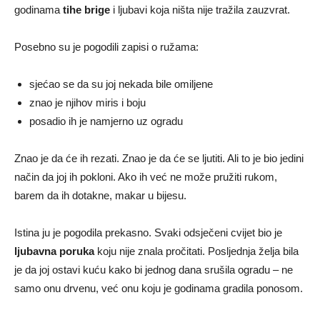
godinama
tihe brige
i ljubavi koja ništa nije tražila zauzvrat.
Posebno su je pogodili zapisi o ružama:
sjećao se da su joj nekada bile omiljene
znao je njihov miris i boju
posadio ih je namjerno uz ogradu
Znao je da će ih rezati. Znao je da će se ljutiti. Ali to je bio jedini
način da joj ih pokloni. Ako ih već ne može pružiti rukom,
barem da ih dotakne, makar u bijesu.
Istina ju je pogodila prekasno. Svaki odsječeni cvijet bio je
ljubavna poruka
koju nije znala pročitati. Posljednja želja bila
je da joj ostavi kuću kako bi jednog dana srušila ogradu – ne
samo onu drvenu, već onu koju je godinama gradila ponosom.