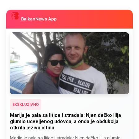
BalkanNews App
EKSKLUZIVNO
Kad se Marin suprug razbolio ona ga kupala,
pelene mu mijenjala: Jedno jutro je poslao po
čokoladu..
Kad se Marin suprug razbolio ona ga kupala, pelene mu