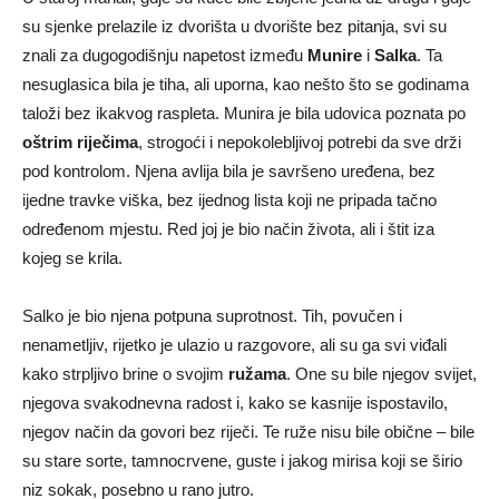
su sjenke prelazile iz dvorišta u dvorište bez pitanja, svi su
znali za dugogodišnju napetost između
Munire
i
Salka
. Ta
nesuglasica bila je tiha, ali uporna, kao nešto što se godinama
taloži bez ikakvog raspleta. Munira je bila udovica poznata po
oštrim riječima
, strogoći i nepokolebljivoj potrebi da sve drži
pod kontrolom. Njena avlija bila je savršeno uređena, bez
ijedne travke viška, bez ijednog lista koji ne pripada tačno
određenom mjestu. Red joj je bio način života, ali i štit iza
kojeg se krila.
Salko je bio njena potpuna suprotnost. Tih, povučen i
nenametljiv, rijetko je ulazio u razgovore, ali su ga svi viđali
kako strpljivo brine o svojim
ružama
. One su bile njegov svijet,
njegova svakodnevna radost i, kako se kasnije ispostavilo,
njegov način da govori bez riječi. Te ruže nisu bile obične – bile
su stare sorte, tamnocrvene, guste i jakog mirisa koji se širio
niz sokak, posebno u rano jutro.