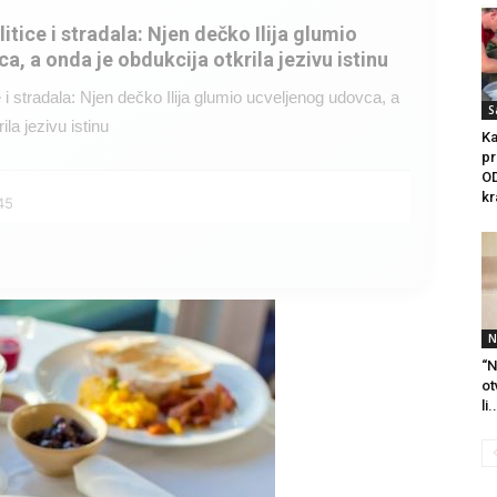
litice i stradala: Njen dečko Ilija glumio
a, a onda je obdukcija otkrila jezivu istinu
ce i stradala: Njen dečko Ilija glumio ucveljenog udovca, a
S
ila jezivu istinu
Ka
pr
OD
kr
45
N
“N
ot
li.