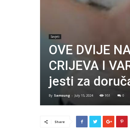
Savjeti
OVE DVIJE N
CRIJEVA I VA
jesti za doruč
By
Samsung
-
July 15, 2024
951
0
Share