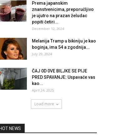
Prema japanskim
znanstvenicima, preporučljivo
je ujutro na prazan želudac
popiti četiri...
December 12, 2024
Melanija Tramp u bikiniju je kao
boginja, ima 54 a zgodnija...
July 29, 2024
ČAJ 0D 0VE BILJKE SE PIJE
PRED SPAVANJE: Uspavaće vas
kao...
April 24, 2025
Load more
HOT NEWS