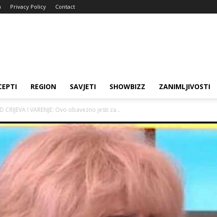
a
Privacy Policy
Contact
CEPTI
REGION
SAVJETI
SHOWBIZZ
ZANIMLJIVOSTI
CRIJEVA I VARENJE: Ovo obavezno jesti za...