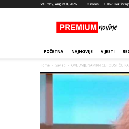
Saturday, August 8, 2026
O nama
Uslovi korištenj
Premium
Novine
POČETNA
NAJNOVIJE
VIJESTI
RE
Home
Savjeti
OVE DVIJE NAMIRNICE PODSTIČU RAD 