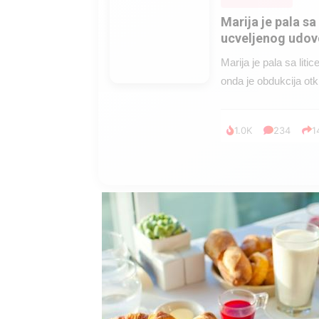
Marija je pala sa 
ucveljenog udovc
Marija je pala sa liti
onda je obdukcija otkr
1.0K
234
1