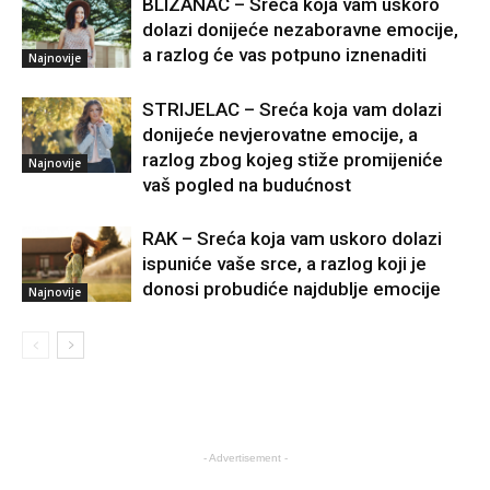
BLIZANAC – Sreća koja vam uskoro
dolazi donijeće nezaboravne emocije,
a razlog će vas potpuno iznenaditi
Najnovije
STRIJELAC – Sreća koja vam dolazi
donijeće nevjerovatne emocije, a
razlog zbog kojeg stiže promijeniće
Najnovije
vaš pogled na budućnost
RAK – Sreća koja vam uskoro dolazi
ispuniće vaše srce, a razlog koji je
donosi probudiće najdublje emocije
Najnovije
- Advertisement -