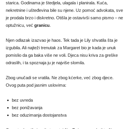
starica. Godinama je štedjela, ulagala i planirala. Kuća,
nekretnine i ušteđevina bile su njene. Uz pomoć advokata, sve
je prodala brzo i diskretno. Otišla je ostavivši samo pismo – ne
optužnicu, već
granicu
.
Njen odlazak izazvao je haos. Tek tada je Lily shvatila šta je
izgubila. Ali najteži trenutak za Margaret bio je kada je unuk
pomislio da ga baka više ne voli. Djeca nisu kriva za greške
odraslih, i ta spoznaja ju je najviše slomila.
Zbog unučadi se vratila. Ne zbog kćerke, već zbog djece.
Ovog puta pod jasnim uslovima:
bez uvreda
bez ponižavanja
bez oduzimanja dostojanstva