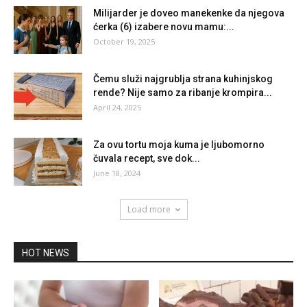
Milijarder je doveo manekenke da njegova
ćerka (6) izabere novu mamu:...
October 19, 2025
Čemu služi najgrublja strana kuhinjskog
rende? Nije samo za ribanje krompira...
April 24, 2025
Za ovu tortu moja kuma je ljubomorno
čuvala recept, sve dok...
June 18, 2024
Load more
HOT NEWS