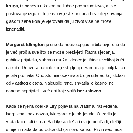
kruga
, iz odnosa u kojem se ljubav podrazumijeva, ali se
poštovanje izgubi. To je ispovijest ispričana bez uljepšavanja,
glasom žene koja je vjerovala da ju život više ne može
iznenaditi.
Margaret Ellington
je u sedamdesetoj godini bila uvjerena da
je već prošla sve što se može preživjeti. Ratna sjećanja,
gubitak prijatelja, sahrana muža i decenije tišine u velikoj kući
na rubu Denvera naučile su je strpljenju. Samoća je boljela, ali
je bila poznata. Ono što nije očekivala bio je udarac koji dolazi
od vlastitog djeteta. Najdublje rane, shvatila je kasno, ne
nanose neprijatelji, već oni koje voliš
bezuslovno
.
Kada se njena kćerka
Lily
pojavila na vratima, razvedena,
iscrpljena i bez novca, Margaret nije oklijevala. Otvorila je
vrata kuće, ali i srca. Sa Lily su došla i dvoje unučadi, dječiji
smijeh i nada da porodica dobija novu šansu. Prvih sedmica