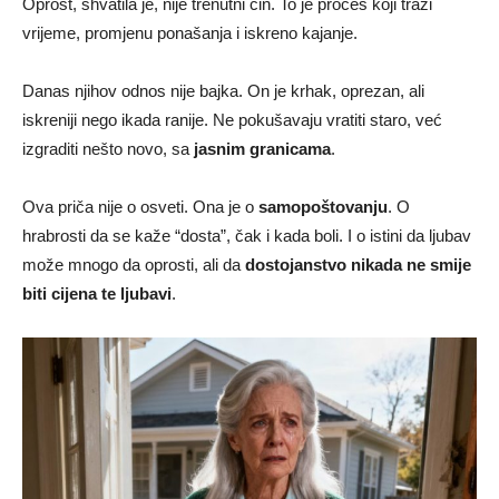
Oprost, shvatila je, nije trenutni čin. To je proces koji traži
vrijeme, promjenu ponašanja i iskreno kajanje.
Danas njihov odnos nije bajka. On je krhak, oprezan, ali
iskreniji nego ikada ranije. Ne pokušavaju vratiti staro, već
izgraditi nešto novo, sa
jasnim granicama
.
Ova priča nije o osveti. Ona je o
samopoštovanju
. O
hrabrosti da se kaže “dosta”, čak i kada boli. I o istini da ljubav
može mnogo da oprosti, ali da
dostojanstvo nikada ne smije
biti cijena te ljubavi
.