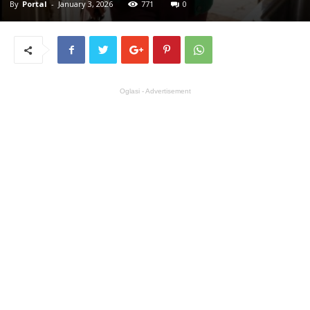
By
Portal
-
January 3, 2026
771
0
Oglasi - Advertisement