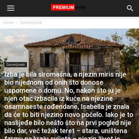
Home
Zanimljivosti
Zanimljivosti
Izba je bila siromašna, a njezin miris nije
bio nijednom od onih što donose
uspomene o domu. No, nakon što ju je
njen otac izbacila iz kuće na njezine
osamnaeste rođendane, Isabella je znala
da će to biti njezino novo počelo. Iako je to
naslijeđe bilo nešto što na prvi pogled nije
bilo dar, već težak teret – stara, uništena
farmu na kraju svijeta – njezin život je