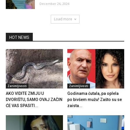
December 26, 2024
Load more
HOT NEWS
Zanimljivosti
Zanimljivosti
AKO VIDITE ZMIJU U
Godinama ćutala, pa oplela
DVORIŠTU, SAMO OVAJ ZAČIN
po bivšem mužu! Zašto su se
ĆE VAS SPASITI...
zaista...