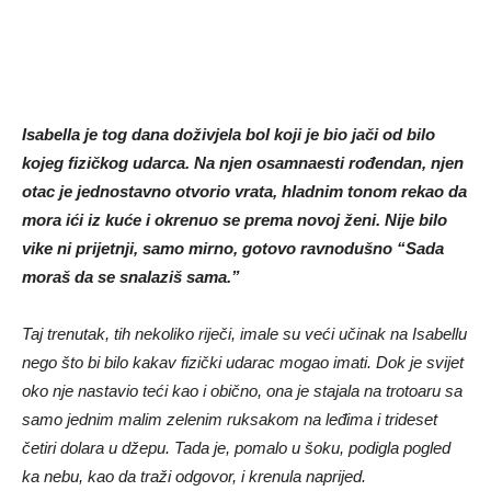
Isabella je tog dana doživjela bol koji je bio jači od bilo
kojeg fizičkog udarca. Na njen osamnaesti rođendan, njen
otac je jednostavno otvorio vrata, hladnim tonom rekao da
mora ići iz kuće i okrenuo se prema novoj ženi. Nije bilo
vike ni prijetnji, samo mirno, gotovo ravnodušno “Sada
moraš da se snalaziš sama.”
Taj trenutak, tih nekoliko riječi, imale su veći učinak na Isabellu
nego što bi bilo kakav fizički udarac mogao imati. Dok je svijet
oko nje nastavio teći kao i obično, ona je stajala na trotoaru sa
samo jednim malim zelenim ruksakom na leđima i trideset
četiri dolara u džepu. Tada je, pomalo u šoku, podigla pogled
ka nebu, kao da traži odgovor, i krenula naprijed.