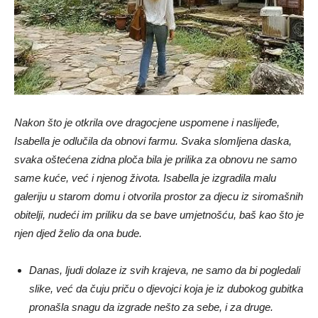
Nakon što je otkrila ove dragocjene uspomene i naslijeđe,
Isabella je odlučila da obnovi farmu. Svaka slomljena daska,
svaka oštećena zidna ploča bila je prilika za obnovu ne samo
same kuće, već i njenog života. Isabella je izgradila malu
galeriju u starom domu i otvorila prostor za djecu iz siromašnih
obitelji, nudeći im priliku da se bave umjetnošću, baš kao što je
njen djed želio da ona bude.
Danas, ljudi dolaze iz svih krajeva, ne samo da bi pogledali
slike, već da čuju priču o djevojci koja je iz dubokog gubitka
pronašla snagu da izgrade nešto za sebe, i za druge.