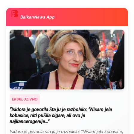
BalkanNews App
EKSKLUZIVNO
Marija je pala sa litice i stradala: Njen dečko Ilija glumio
ucveljenog udovca, a onda je obdukcija otkrila jezivu
istinu
Marija je pala sa litice i stradala: Njen dečko Ilija glumio