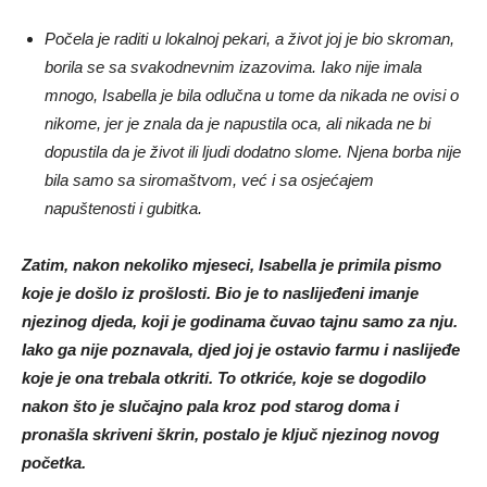
Počela je raditi u lokalnoj pekari, a život joj je bio skroman,
borila se sa svakodnevnim izazovima. Iako nije imala
mnogo, Isabella je bila odlučna u tome da nikada ne ovisi o
nikome, jer je znala da je napustila oca, ali nikada ne bi
dopustila da je život ili ljudi dodatno slome. Njena borba nije
bila samo sa siromaštvom, već i sa osjećajem
napuštenosti i gubitka.
Zatim, nakon nekoliko mjeseci, Isabella je primila pismo
koje je došlo iz prošlosti. Bio je to naslijeđeni imanje
njezinog djeda, koji je godinama čuvao tajnu samo za nju.
Iako ga nije poznavala, djed joj je ostavio farmu i naslijeđe
koje je ona trebala otkriti. To otkriće, koje se dogodilo
nakon što je slučajno pala kroz pod starog doma i
pronašla skriveni škrin, postalo je ključ njezinog novog
početka.