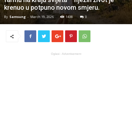
krenuo u potpuno novom smjeru.
By
Samsung
-
March 19, 2026
1438
0
Oglasi - Advertisement