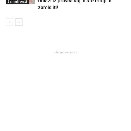
dolazi iz pravca koji niste mogli ni
Zanimljivosti
zamisliti!
- Advertisement -