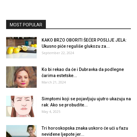
MOST POPULAR
KAKO BRZO OBORITI ŠEĆER POSLIJE JELA:
Ukusno piće reguliše glukozu za...
September 22, 2024
Ko bi rekao da će i Dubravka da podlegne
čarima estetske...
March 21, 2024
Simptomi koji se pojavljuju ujutro ukazuju na
rak: Ako se probudite...
May 4, 2025
Tri horoskopska znaka uskoro će ući u fazu
neviđene ljepote jer...