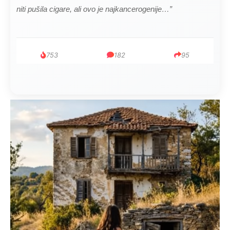
ucveljenog udovca, a onda je obdukcija otkrila jezivu istinu
1.0K
234
145