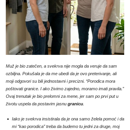
Muž je bio zatečen, a svekrva nije mogla da veruje da sam
ozbiljna. Pokušala je da me ubedi da je ovo preterivanje, ali
moji odgovori su bili jednostavni i precizni. “Porodica mora
poštovati granice. I ako živimo zajedno, moramo imati pravila.”
Ovaj trenutak je bio prelomni za mene, jer sam po prvi put u
životu uspela da postavim jasnu
granicu
.
Iako je svekrva insistirala da je ona samo želela pomoć i da
mi “kao porodica” treba da budemo tu jedni za druge, moj