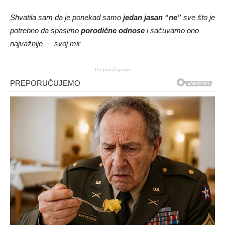
Shvatila sam da je ponekad samo
jedan jasan “ne”
sve što je
potrebno da spasimo
porodične odnose
i sačuvamo ono
najvažnije — svoj mir
Preporučujemo