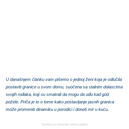
U današnjem članku vam pišemo o jednoj ženi koja je odlučila
postaviti granice u svom domu, suočena sa stalnim dolascima
svojih rođaka, koji su smatrali da mogu da uđu kad god
požele. Priča je to o tome kako postavljanje jasnih granica
može promeniti dinamiku u porodici i doneti mir u kuću.
Sadržaj se nastavlja nakon oglasa