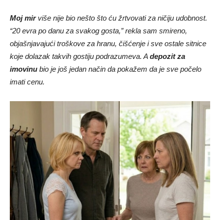
Moj mir
više nije bio nešto što ću žrtvovati za ničiju udobnost.
“20 evra po danu za svakog gosta,” rekla sam smireno,
objašnjavajući troškove za hranu, čišćenje i sve ostale sitnice
koje dolazak takvih gostiju podrazumeva. A
depozit za
imovinu
bio je još jedan način da pokažem da je sve počelo
imati cenu.