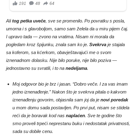
Ali
tog petka uveče
, sve se promenilo. Po povratku s posla,
umorna i s glavoboljom, samo sam želela da u miru pijem čaj.
I upravo tada — zvono na vratima. Nisam ni morala da
pogledam kroz špijunku, znala sam ko je.
Svekrva
je stajala
sa koferom, sa kćerkom, obavještavajući me o svom
iznenadnom dolasku. Nije bilo poruke, nije bilo poziva —
jednostavno su svratili, i to na
nedeljama
.
Moj odgovor bio je brz i jasan. “Dobro veče. I za vas imam
jedno iznenađenje.” Nakon što je svekrva pitala o kakvom
iznenađenju govorim, objasnila sam joj da je
novi poredak
u mom domu sada postavljen. Po prvi put, nisam se stidela
reći da je boravak kod nas
naplaćen
. Sve te godine što
smo proveli trpeći neprestanu buku i nedostatak privatnosti,
sada su dobile cenu.