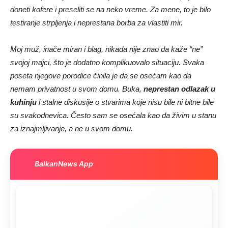
doneti kofere i preseliti se na neko vreme. Za mene, to je bilo
testiranje strpljenja i neprestana borba za vlastiti mir.
Moj muž, inače miran i blag, nikada nije znao da kaže “ne”
svojoj majci, što je dodatno komplikuovalo situaciju. Svaka
poseta njegove porodice činila je da se osećam kao da
nemam privatnost u svom domu. Buka,
neprestan odlazak u
kuhinju
i stalne diskusije o stvarima koje nisu bile ni bitne bile
su svakodnevica. Često sam se osećala kao da živim u stanu
za iznajmljivanje, a ne u svom domu.
BalkanNews App