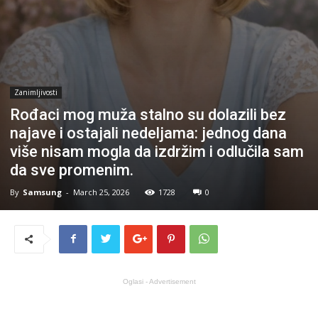
Zanimljivosti
Rođaci mog muža stalno su dolazili bez
najave i ostajali nedeljama: jednog dana
više nisam mogla da izdržim i odlučila sam
da sve promenim.
By
Samsung
-
March 25, 2026
1728
0
Oglasi - Advertisement