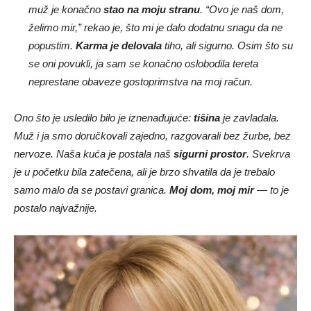
muž je konačno
stao na moju stranu
. “Ovo je naš dom,
želimo mir,” rekao je, što mi je dalo dodatnu snagu da ne
popustim.
Karma je delovala
tiho, ali sigurno. Osim što su
se oni povukli, ja sam se konačno oslobodila tereta
neprestane obaveze gostoprimstva na moj račun.
Ono što je usledilo bilo je iznenađujuće:
tišina
je zavladala.
Muž i ja smo doručkovali zajedno, razgovarali bez žurbe, bez
nervoze. Naša kuća je postala naš
sigurni prostor
. Svekrva
je u početku bila zatečena, ali je brzo shvatila da je trebalo
samo malo da se postavi granica.
Moj dom, moj mir
— to je
postalo najvažnije.