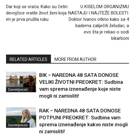
Dar koji se vraća: Kako su četiri
U KISELOM ORGANIZMU
devojčice vratile život ženi koja
NASTAJU I NAJTEŽE BOLESTI:
im je prva pružila ruku
Doktor Ivanov otkrio kako sa 4
badema zaliječiti želudac, a
evo šta je rekao o sodi
bikarboni
RELATED ARTICLES
MORE FROM AUTHOR
BIK – NAREDNA 48 SATA DONOSE
VELIKI ŽIVOTNI PREOKRET: Sudbina
vam sprema iznenađenje koje niste
Zanimljivosti
mogli ni zamisliti!
RAK – NAREDNA 48 SATA DONOSE
POTPUNI PREOKRET: Sudbina vam
sprema iznenađenje kakvo niste mogli
Zanimljivosti
ni zamisliti!