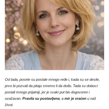
Od tada, posete su postale mnogo ređe i, kada su se desile,
prvo bi pozvali da pitaju smemo li da dođu. Tada su dolasci
postali mnogo prijatniji, jer je svaki put bio dogovoren i
uvažavan.
Pravila su postavljena
, a
mir je vraćen
u naš
život.