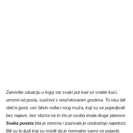
Zamislite situaciju u kojoj ste svaki put kad se vratite kući,
umorni od posla, suočeni s neočekivanim gostima. To nisu bili
obični gosti, već bliski rođaci mog muža, koji su se pojavljivali
bez najave, bez obzira na to što je osoba imala druge planove.
Svaka poseta
bila je stresna i izazivala je unutrašnju napetost.
Bili su to ljudi koji su mislili da je normalno samo se pojaviti,