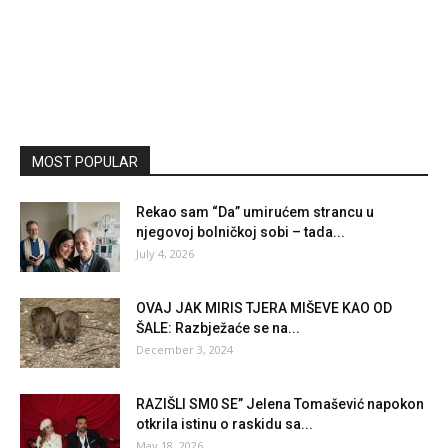
MOST POPULAR
Rekao sam “Da” umirućem strancu u
njegovoj bolničkoj sobi – tada...
July 4, 2026
OVAJ JAK MIRIS TJERA MIŠEVE KAO OD
ŠALE: Razbježaće se na...
December 3, 2024
RAZIŠLI SM0 SE” Jelena Tomašević napokon
otkrila istinu o raskidu sa...
May 18, 2026