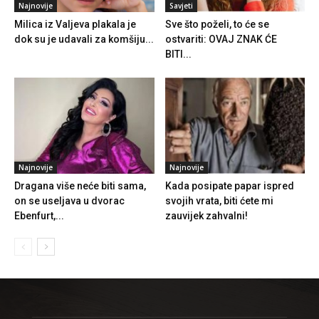
Najnovije
Savjeti
Milica iz Valjeva plakala je
Sve što poželi, to će se
dok su je udavali za komšiju...
ostvariti: OVAJ ZNAK ĆE
BITI...
Najnovije
Najnovije
Dragana više neće biti sama,
Kada posipate papar ispred
on se useljava u dvorac
svojih vrata, biti ćete mi
Ebenfurt,...
zauvijek zahvalni!