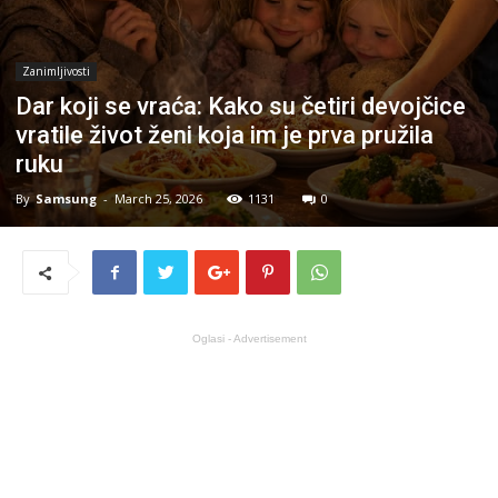
Zanimljivosti
Dar koji se vraća: Kako su četiri devojčice
vratile život ženi koja im je prva pružila
ruku
By
Samsung
-
March 25, 2026
1131
0
Oglasi - Advertisement