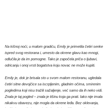
Na kišnoj noći, u malom gradiću, Emily je primetila četiri senke
ispred svog restorana i, umesto da okrene glavu kao mnogi,
odlučila je da im pomogne. Tako je započela priča o ljubavi,
odricanju i onoj vrsti bogatstva koju novac ne može kupiti.
Emily je, dok je brisala sto u svom malom restoranu, ugledala
četiri sitne devojčice sa iscrpljenim, gladnim očima, smirenim
pogledima koji nisu tražili sažaljenje, već samo da ih neko vidi.
Znala je taj pogled – znala je tišinu koja ga prati. Iako nije imala
nikakvu obavezu, nije mogla da okrene leđa. Bez oklevanja,