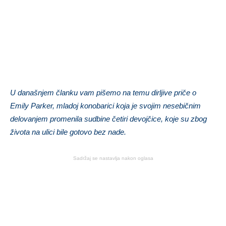
U današnjem članku vam pišemo na temu dirljive priče o
Emily Parker, mladoj konobarici koja je svojim nesebičnim
delovanjem promenila sudbine četiri devojčice, koje su zbog
života na ulici bile gotovo bez nade.
Sadržaj se nastavlja nakon oglasa