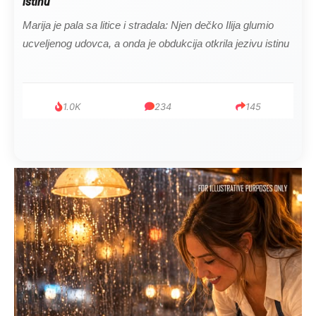
istinu
Marija je pala sa litice i stradala: Njen dečko Ilija glumio
ucveljenog udovca, a onda je obdukcija otkrila jezivu istinu
1.0K
234
145