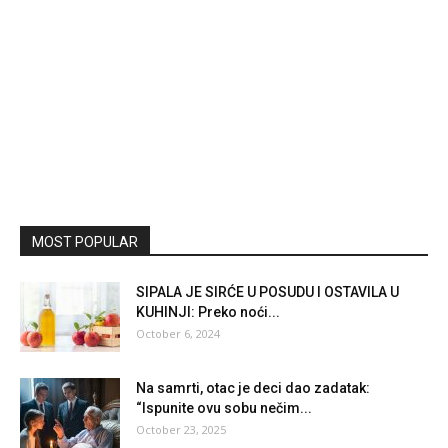
MOST POPULAR
SIPALA JE SIRĆE U POSUDU I OSTAVILA U
KUHINJI: Preko noći...
October 6, 2024
Na samrti, otac je deci dao zadatak:
“Ispunite ovu sobu nečim...
October 23, 2025