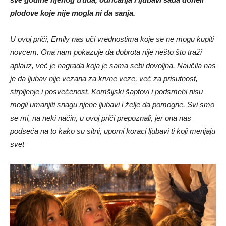
plodove koje nije mogla ni da sanja.
U ovoj priči, Emily nas uči vrednostima koje se ne mogu kupiti
novcem. Ona nam pokazuje da dobrota nije nešto što traži
aplauz, već je nagrada koja je sama sebi dovoljna. Naučila nas
je da ljubav nije vezana za krvne veze, već za prisutnost,
strpljenje i posvećenost. Komšijski šaptovi i podsmehi nisu
mogli umanjiti snagu njene ljubavi i želje da pomogne. Svi smo
se mi, na neki način, u ovoj priči prepoznali, jer ona nas
podseća na to kako su sitni, uporni koraci ljubavi ti koji menjaju
svet