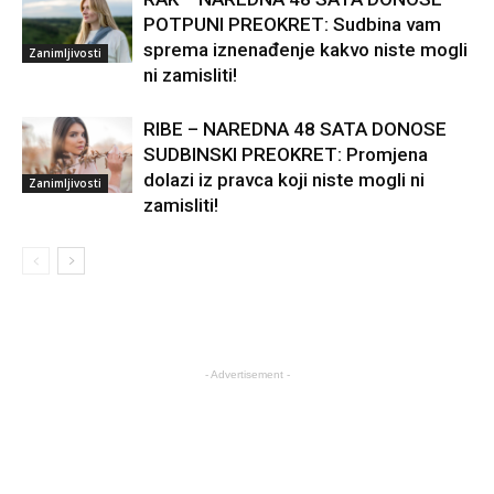
POTPUNI PREOKRET: Sudbina vam
sprema iznenađenje kakvo niste mogli
Zanimljivosti
ni zamisliti!
RIBE – NAREDNA 48 SATA DONOSE
SUDBINSKI PREOKRET: Promjena
dolazi iz pravca koji niste mogli ni
Zanimljivosti
zamisliti!
- Advertisement -