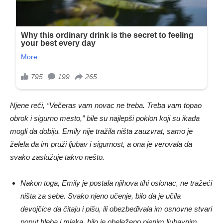
Njene reči, “Večeras vam novac ne treba. Treba vam topao
obrok i sigurno mesto,” bile su najlepši poklon koji su ikada
mogli da dobiju. Emily nije tražila ništa zauzvrat, samo je
želela da im pruži ljubav i sigurnost, a ona je verovala da
svako zaslužuje takvo nešto.
Nakon toga, Emily je postala njihova tihi oslonac, ne tražeći
ništa za sebe. Svako njeno učenje, bilo da je učila
devojčice da čitaju i pišu, ili obezbeđivala im osnovne stvari
poput hleba i mleka, bilo je obeleženo njenim ljubavnim