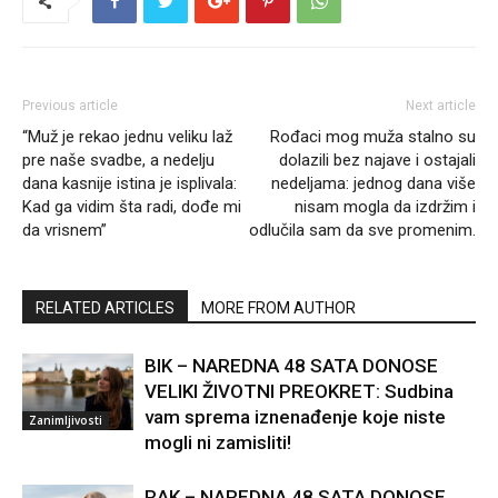
Previous article
Next article
“Muž je rekao jednu veliku laž
Rođaci mog muža stalno su
pre naše svadbe, a nedelju
dolazili bez najave i ostajali
dana kasnije istina je isplivala:
nedeljama: jednog dana više
Kad ga vidim šta radi, dođe mi
nisam mogla da izdržim i
da vrisnem”
odlučila sam da sve promenim.
RELATED ARTICLES
MORE FROM AUTHOR
BIK – NAREDNA 48 SATA DONOSE
VELIKI ŽIVOTNI PREOKRET: Sudbina
vam sprema iznenađenje koje niste
Zanimljivosti
mogli ni zamisliti!
RAK – NAREDNA 48 SATA DONOSE