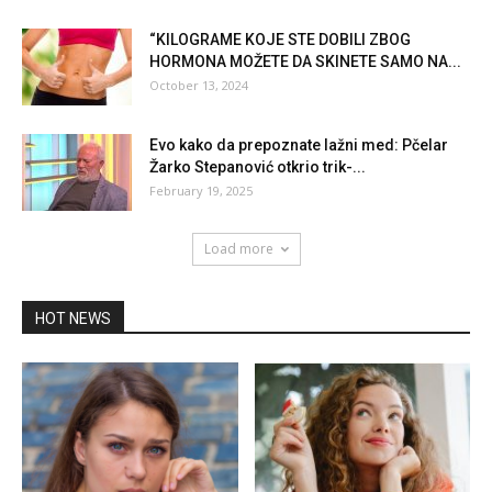
“KILOGRAME KOJE STE DOBILI ZBOG
HORMONA MOŽETE DA SKINETE SAMO NA...
October 13, 2024
Evo kako da prepoznate lažni med: Pčelar
Žarko Stepanović otkrio trik-...
February 19, 2025
Load more
HOT NEWS