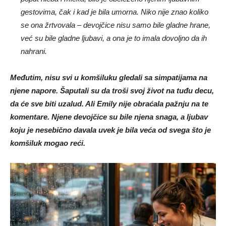
gestovima, čak i kad je bila umorna. Niko nije znao koliko
se ona žrtvovala – devojčice nisu samo bile gladne hrane,
već su bile gladne ljubavi, a ona je to imala dovoljno da ih
nahrani.
Međutim, nisu svi u komšiluku gledali sa simpatijama na
njene napore. Šaputali su da troši svoj život na tuđu decu,
da će sve biti uzalud. Ali Emily nije obraćala pažnju na te
komentare. Njene devojčice su bile njena snaga, a ljubav
koju je nesebično davala uvek je bila veća od svega što je
komšiluk mogao reći.