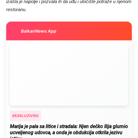
izašla je napolje i pozvala ih da uđu i utočište potraže u njenom
restoranu.
BalkanNews App
EKSKLUZIVNO
Marija je pala sa litice i stradala: Njen dečko Ilija glumio
ucveljenog udovca, a onda je obdukcija otkrila jezivu