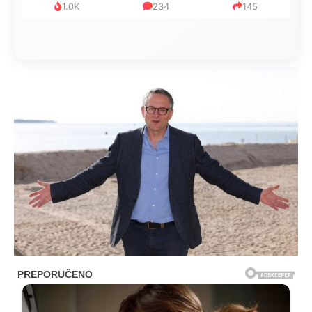
1.0K
234
145