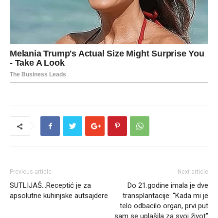
Previous article
Next article
SUTLIJAŠ…Receptić je za
Do 21.godine imala je dve
apsolutne kuhinjske autsajdere
transplantacije: “Kada mi je
…
telo odbacilo organ, prvi put
sam se uplašila za svoj život”