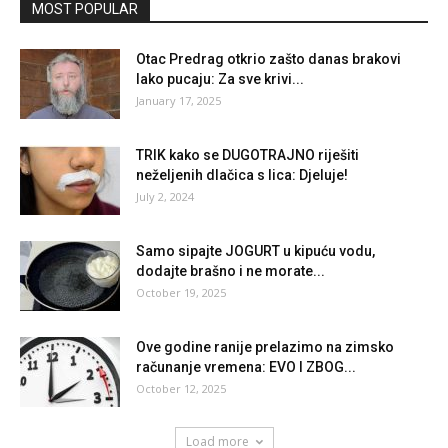
MOST POPULAR
Otac Predrag otkrio zašto danas brakovi
lako pucaju: Za sve krivi...
January 17, 2025
TRIK kako se DUGOTRAJNO riješiti
neželjenih dlačica s lica: Djeluje!
July 2, 2024
Samo sipajte JOGURT u kipuću vodu,
dodajte brašno i ne morate...
October 19, 2025
Ove godine ranije prelazimo na zimsko
računanje vremena: EVO I ZBOG...
October 12, 2025
Load more