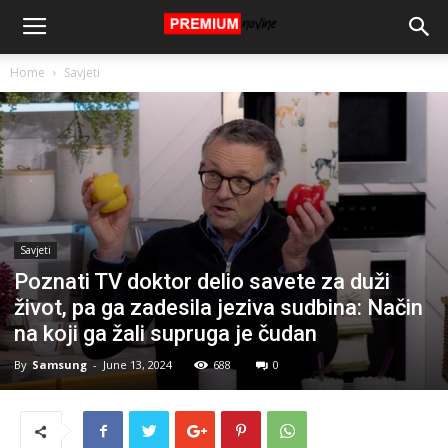
Home
Savjeti
Savjeti
Poznati TV doktor delio savete za duži
život, pa ga zadesila jeziva sudbina: Način
na koji ga žali supruga je čudan
By
Samsung
-
June 13, 2024
688
0