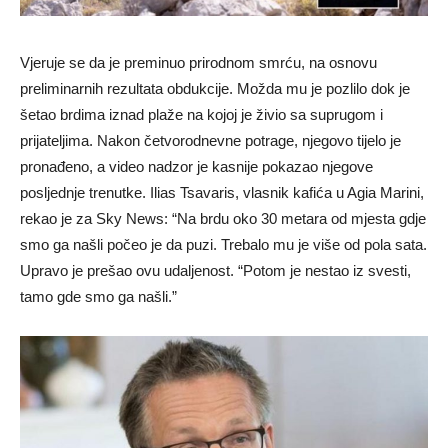
Vjeruje se da je preminuo prirodnom smrću, na osnovu
preliminarnih rezultata obdukcije. Možda mu je pozlilo dok je
šetao brdima iznad plaže na kojoj je živio sa suprugom i
prijateljima. Nakon četvorodnevne potrage, njegovo tijelo je
pronađeno, a video nadzor je kasnije pokazao njegove
posljednje trenutke. Ilias Tsavaris, vlasnik kafića u Agia Marini,
rekao je za Sky News: “Na brdu oko 30 metara od mjesta gdje
smo ga našli počeo je da puzi. Trebalo mu je više od pola sata.
Upravo je prešao ovu udaljenost. “Potom je nestao iz svesti,
tamo gde smo ga našli.”