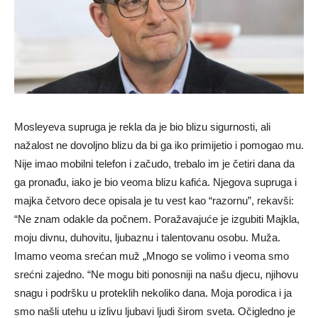
Mosleyeva supruga je rekla da je bio blizu sigurnosti, ali
nažalost ne dovoljno blizu da bi ga iko primijetio i pomogao mu.
Nije imao mobilni telefon i začudo, trebalo im je četiri dana da
ga pronađu, iako je bio veoma blizu kafića. Njegova supruga i
majka četvoro dece opisala je tu vest kao “razornu”, rekavši:
“Ne znam odakle da počnem. Poražavajuće je izgubiti Majkla,
moju divnu, duhovitu, ljubaznu i talentovanu osobu. Muža.
Imamo veoma srećan muž „Mnogo se volimo i veoma smo
srećni zajedno. “Ne mogu biti ponosniji na našu djecu, njihovu
snagu i podršku u proteklih nekoliko dana. Moja porodica i ja
smo našli utehu u izlivu ljubavi ljudi širom sveta. Očigledno je