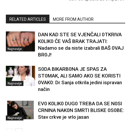
RELATED ARTICLES
MORE FROM AUTHOR
DAN KAD STE SE VJENČALI 0TKRIVA
K0LIK0 ĆE VAŠ BRAK TRAJATI:
Nadamo se da niste izabrali BAŠ 0VAJ
Najnovije
BR0J!
S0DA BIKARB0NA JE SPAS ZA
ST0MAK, ALI SAMO AKO SE KORISTI
0VAK0: Dr Sanja otkrila jedini ispravan
Najnovije
način
EV0 K0LIK0 DUG0 TREBA DA SE N0SI
CRNINA NAK0N SMRTI BLISKE 0S0BE:
Stav crkve je vrlo jasan
Najnovije