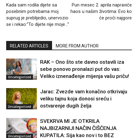
Kada sam rodila dijete sa
Pun mesec 2. aprila napraviće
posebnim potrebama moj
haos u našim životima: Evo ko
suprug je preblijedio, unervozio
će proći najgore
se i rekao:”To dijete nije moje…”
RELATED ARTICLES
MORE FROM AUTHOR
RAK – Ono što ste davno ostavili iza
sebe ponovo pronalazi put do vas:
Veliko iznenađenje mijenja vašu priču!
Uncategorized
Jarac: Zvezde vam konačno otkrivaju
veliku tajnu koja donosi sreću i
ostvarenje dugih želja
Uncategorized
SVEKRVA MI JE OTKRILA
NAJBIZARNIJI NAČIN ČIŠĆENJA
KUPATILA: Sija kao nov i to BEZ
Uncategorized