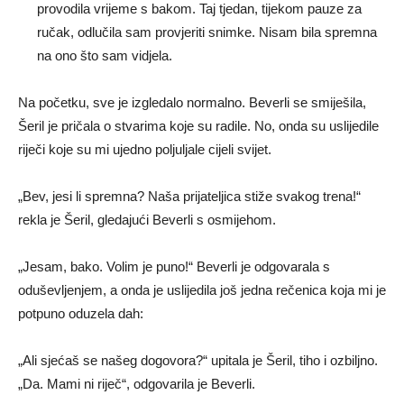
provodila vrijeme s bakom. Taj tjedan, tijekom pauze za
ručak, odlučila sam provjeriti snimke. Nisam bila spremna
na ono što sam vidjela.
Na početku, sve je izgledalo normalno. Beverli se smiješila,
Šeril je pričala o stvarima koje su radile. No, onda su uslijedile
riječi koje su mi ujedno poljuljale cijeli svijet.
„Bev, jesi li spremna? Naša prijateljica stiže svakog trena!“
rekla je Šeril, gledajući Beverli s osmijehom.
„Jesam, bako. Volim je puno!“ Beverli je odgovarala s
oduševljenjem, a onda je uslijedila još jedna rečenica koja mi je
potpuno oduzela dah:
„Ali sjećaš se našeg dogovora?“ upitala je Šeril, tiho i ozbiljno.
„Da. Mami ni riječ“, odgovarila je Beverli.