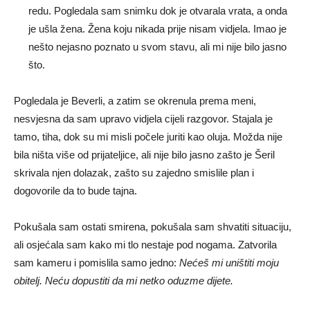
redu. Pogledala sam snimku dok je otvarala vrata, a onda
je ušla žena. Žena koju nikada prije nisam vidjela. Imao je
nešto nejasno poznato u svom stavu, ali mi nije bilo jasno
što.
Pogledala je Beverli, a zatim se okrenula prema meni,
nesvjesna da sam upravo vidjela cijeli razgovor. Stajala je
tamo, tiha, dok su mi misli počele juriti kao oluja. Možda nije
bila ništa više od prijateljice, ali nije bilo jasno zašto je Šeril
skrivala njen dolazak, zašto su zajedno smislile plan i
dogovorile da to bude tajna.
Pokušala sam ostati smirena, pokušala sam shvatiti situaciju,
ali osjećala sam kako mi tlo nestaje pod nogama. Zatvorila
sam kameru i pomislila samo jedno:
Nećeš mi uništiti moju
obitelj. Neću dopustiti da mi netko oduzme dijete.