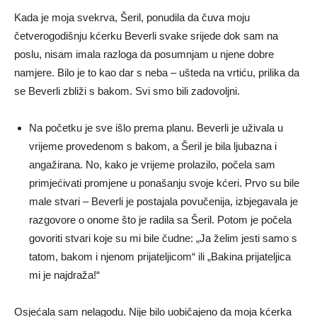
Kada je moja svekrva, Šeril, ponudila da čuva moju
četverogodišnju kćerku Beverli svake srijede dok sam na
poslu, nisam imala razloga da posumnjam u njene dobre
namjere. Bilo je to kao dar s neba – ušteda na vrtiću, prilika da
se Beverli zbliži s bakom. Svi smo bili zadovoljni.
Na početku je sve išlo prema planu. Beverli je uživala u
vrijeme provedenom s bakom, a Šeril je bila ljubazna i
angažirana. No, kako je vrijeme prolazilo, počela sam
primjećivati promjene u ponašanju svoje kćeri. Prvo su bile
male stvari – Beverli je postajala povučenija, izbjegavala je
razgovore o onome što je radila sa Šeril. Potom je počela
govoriti stvari koje su mi bile čudne: „Ja želim jesti samo s
tatom, bakom i njenom prijateljicom“ ili „Bakina prijateljica
mi je najdraža!“
Osjećala sam nelagodu. Nije bilo uobičajeno da moja kćerka