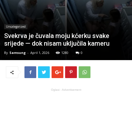
Uncategorized
Svekrva je čuvala moju kćerku svake
srijede — dok nisam uključila kameru
By
Samsung
-
April 1, 2026
1280
0
Oglasi - Advertisement