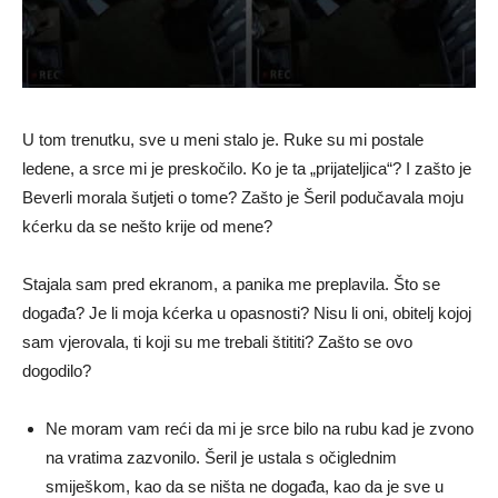
U tom trenutku, sve u meni stalo je. Ruke su mi postale
ledene, a srce mi je preskočilo. Ko je ta „prijateljica“? I zašto je
Beverli morala šutjeti o tome? Zašto je Šeril podučavala moju
kćerku da se nešto krije od mene?
Stajala sam pred ekranom, a panika me preplavila. Što se
događa? Je li moja kćerka u opasnosti? Nisu li oni, obitelj kojoj
sam vjerovala, ti koji su me trebali štititi? Zašto se ovo
dogodilo?
Ne moram vam reći da mi je srce bilo na rubu kad je zvono
na vratima zazvonilo. Šeril je ustala s očiglednim
smiješkom, kao da se ništa ne događa, kao da je sve u