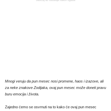
Sadržaj se nastavlja nakon oglasa
Mnogi veruju da pun mesec nosi promene, haos i izazove, ali
za neke znakove Zodijaka, ovaj pun mesec može doneti pravu
buru emocija i života.
Zajedno ćemo se osvrnuti na to kako će ovaj pun mesec