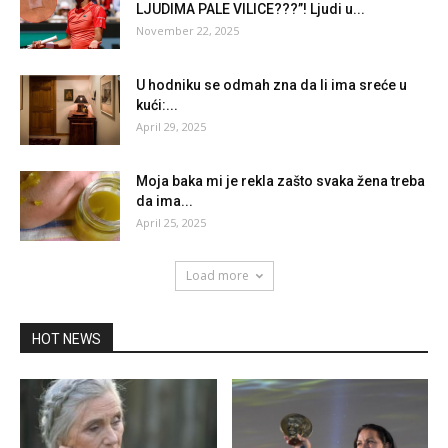
LJUDIMA PALE VILICE???”! Ljudi u...
November 22, 2025
U hodniku se odmah zna da li ima sreće u
kući:...
April 29, 2025
Moja baka mi je rekla zašto svaka žena treba
da ima...
April 25, 2025
Load more
HOT NEWS