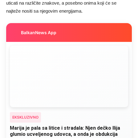
uticati na različite znakove, a posebno onima koji će se
najteže nositi sa njegovim energijama.
BalkanNews App
EKSKLUZIVNO
Marija je pala sa litice i stradala: Njen dečko Ilija
glumio ucveljenog udovca, a onda je obdukcija