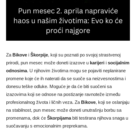
Za
Bikove
i
Škorpije
, koji su poznati po svojoj strastvenoj
prirodi, pun mesec može doneti izazove u
karijeri
i
socijalnim
odnosima
. U njihovim životima mogu se pojaviti neplanirane
promene koje će ih naterati da se suoče sa neizvesnostima i
donesu teške odluke. Moguće je da će biti suočeni sa
izazovima koji se odnose na postizanje ravnoteže između
profesionalnog života i ličnih veza. Za
Bikove
, koji se oslanjaju
na stabilnost, pun mesec može doneti unutrašnju borbu sa
promenama, dok će
Škorpijama
biti testirana njihova snaga u
suočavanju s emocionalnim preprekama.