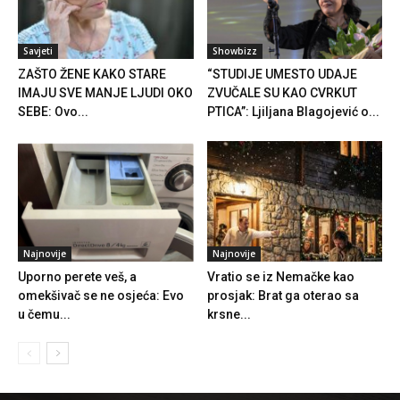
Savjeti
Showbizz
ZAŠTO ŽENE KAKO STARE
“STUDIJE UMESTO UDAJE
IMAJU SVE MANJE LJUDI OKO
ZVUČALE SU KAO CVRKUT
SEBE: Ovo...
PTICA”: Ljiljana Blagojević o...
Najnovije
Najnovije
Uporno perete veš, a
Vratio se iz Nemačke kao
omekšivač se ne osjeća: Evo
prosjak: Brat ga oterao sa
u čemu...
krsne...