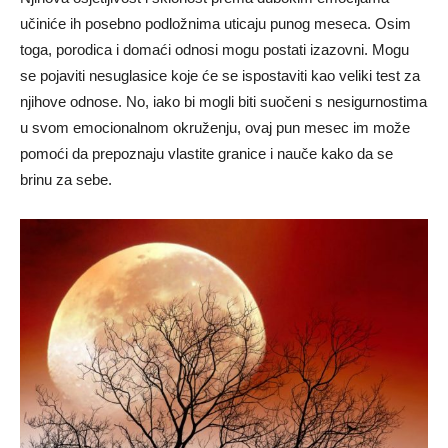
učiniće ih posebno podložnima uticaju punog meseca. Osim
toga, porodica i domaći odnosi mogu postati izazovni. Mogu
se pojaviti nesuglasice koje će se ispostaviti kao veliki test za
njihove odnose. No, iako bi mogli biti suočeni s nesigurnostima
u svom emocionalnom okruženju, ovaj pun mesec im može
pomoći da prepoznaju vlastite granice i nauče kako da se
brinu za sebe.