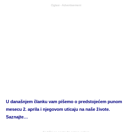
Oglasi - Advertisement
U današnjem članku vam pišemo o predstojećem punom
mesecu 2. aprila i njegovom uticaju na naše živote.
Saznajte…