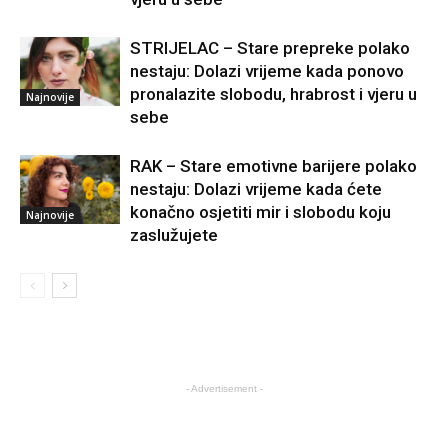
STRIJELAC – Stare prepreke polako
nestaju: Dolazi vrijeme kada ponovo
pronalazite slobodu, hrabrost i vjeru u
Najnovije
sebe
RAK – Stare emotivne barijere polako
nestaju: Dolazi vrijeme kada ćete
konačno osjetiti mir i slobodu koju
Najnovije
zaslužujete
- Advertisement -