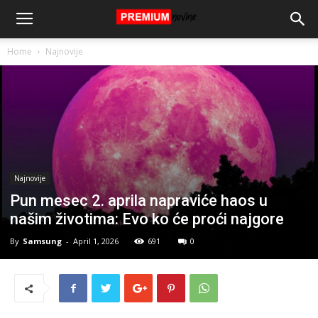
Home
Najnovije
Najnovije
Pun mesec 2. aprila napraviće haos u
našim životima: Evo ko će proći najgore
By
Samsung
-
April 1, 2026
691
0