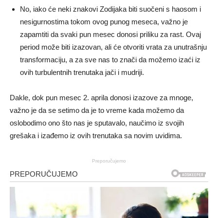
No, iako će neki znakovi Zodijaka biti suočeni s haosom i
nesigurnostima tokom ovog punog meseca, važno je
zapamtiti da svaki pun mesec donosi priliku za rast. Ovaj
period može biti izazovan, ali će otvoriti vrata za unutrašnju
transformaciju, a za sve nas to znači da možemo izaći iz
ovih turbulentnih trenutaka jači i mudriji.
Dakle, dok pun mesec 2. aprila donosi izazove za mnoge,
važno je da se setimo da je to vreme kada možemo da
oslobodimo ono što nas je sputavalo, naučimo iz svojih
grešaka i izađemo iz ovih trenutaka sa novim uvidima.
Preporučujemo