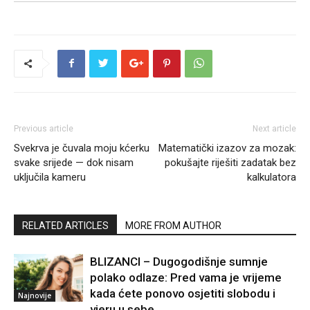
Previous article
Next article
Svekrva je čuvala moju kćerku
Matematički izazov za mozak:
svake srijede — dok nisam
pokušajte riješiti zadatak bez
uključila kameru
kalkulatora
RELATED ARTICLES
MORE FROM AUTHOR
BLIZANCI – Dugogodišnje sumnje
polako odlaze: Pred vama je vrijeme
kada ćete ponovo osjetiti slobodu i
Najnovije
vjeru u sebe