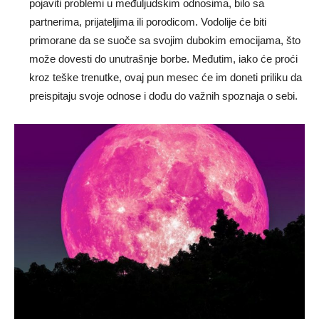
pojaviti problemi u međuljudskim odnosima, bilo sa
partnerima, prijateljima ili porodicom. Vodolije će biti
primorane da se suoče sa svojim dubokim emocijama, što
može dovesti do unutrašnje borbe. Međutim, iako će proći
kroz teške trenutke, ovaj pun mesec će im doneti priliku da
preispitaju svoje odnose i dođu do važnih spoznaja o sebi.