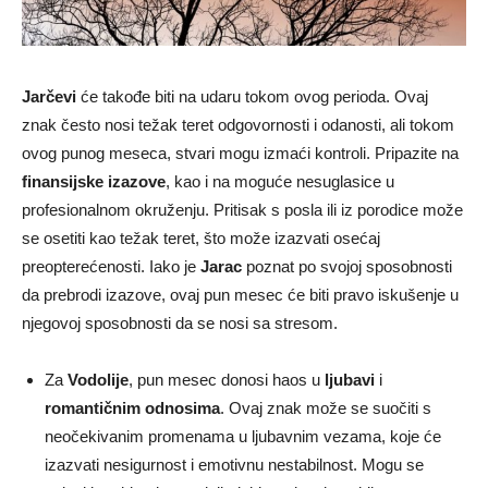
Jarčevi
će takođe biti na udaru tokom ovog perioda. Ovaj
znak često nosi težak teret odgovornosti i odanosti, ali tokom
ovog punog meseca, stvari mogu izmaći kontroli. Pripazite na
finansijske izazove
, kao i na moguće nesuglasice u
profesionalnom okruženju. Pritisak s posla ili iz porodice može
se osetiti kao težak teret, što može izazvati osećaj
preopterećenosti. Iako je
Jarac
poznat po svojoj sposobnosti
da prebrodi izazove, ovaj pun mesec će biti pravo iskušenje u
njegovoj sposobnosti da se nosi sa stresom.
Za
Vodolije
, pun mesec donosi haos u
ljubavi
i
romantičnim odnosima
. Ovaj znak može se suočiti s
neočekivanim promenama u ljubavnim vezama, koje će
izazvati nesigurnost i emotivnu nestabilnost. Mogu se