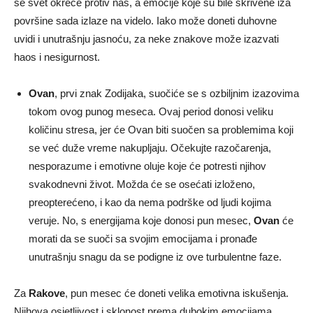
se svet okreće protiv nas, a emocije koje su bile skrivene iza
površine sada izlaze na videlo. Iako može doneti duhovne
uvidi i unutrašnju jasnoću, za neke znakove može izazvati
haos i nesigurnost.
Ovan
, prvi znak Zodijaka, suočiće se s ozbiljnim izazovima
tokom ovog punog meseca. Ovaj period donosi veliku
količinu stresa, jer će Ovan biti suočen sa problemima koji
se već duže vreme nakupljaju. Očekujte razočarenja,
nesporazume i emotivne oluje koje će potresti njihov
svakodnevni život. Možda će se osećati izloženo,
preopterećeno, i kao da nema podrške od ljudi kojima
veruje. No, s energijama koje donosi pun mesec,
Ovan
će
morati da se suoči sa svojim emocijama i pronađe
unutrašnju snagu da se podigne iz ove turbulentne faze.
Za
Rakove
, pun mesec će doneti velika emotivna iskušenja.
Njihova osjetljivost i sklonost prema dubokim emocijama