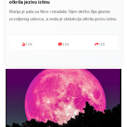
otkrila jezivu istinu
Marija je pala sa litice i stradala: Njen dečko Ilija glumio
ucveljenog udovca, a onda je obdukcija otkrila jezivu istinu
1.0K
234
145