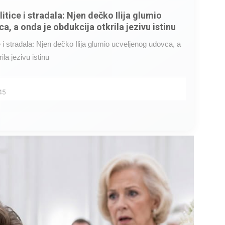
litice i stradala: Njen dečko Ilija glumio
a, a onda je obdukcija otkrila jezivu istinu
ce i stradala: Njen dečko Ilija glumio ucveljenog udovca, a
ila jezivu istinu
45