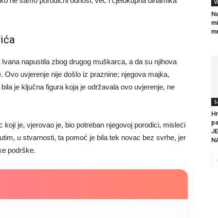
ko ne samo porodični odnosi, već i cjelokupna dinamika
V
Na
mi
mr
rića
ga Ivana napustila zbog drugog muškarca, a da su njihova
 Ovo uvjerenje nije došlo iz praznine; njegova majka,
, bila je ključna figura koja je održavala ovo uvjerenje, ne
S
Hr
pa
ji je, vjerovao je, bio potreban njegovoj porodici, misleći
J
đutim, u stvarnosti, ta pomoć je bila tek novac bez svrhe, jer
NA
ake podrške.