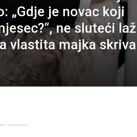
o: „Gdje je novac koji
jesec?“, ne sluteći laž
a vlastita majka skriva
lasi - Advertisement