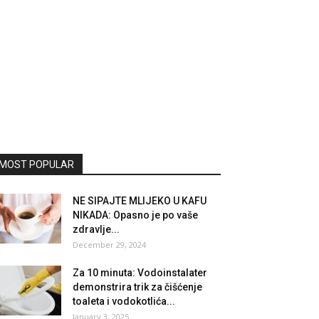
MOST POPULAR
NE SIPAJTE MLIJEKO U KAFU
NIKADA: Opasno je po vaše
zdravlje...
December 29, 2024
Za 10 minuta: Vodoinstalater
demonstrira trik za čišćenje
toaleta i vodokotlića...
January 3, 2025