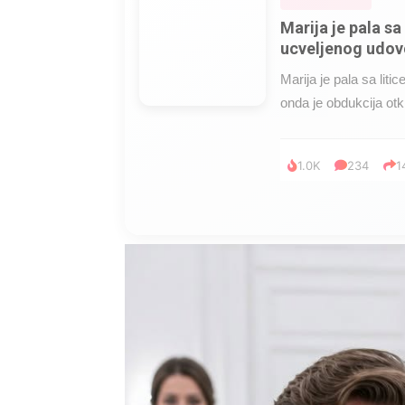
Marija je pala sa 
ucveljenog udovc
Marija je pala sa liti
onda je obdukcija otkr
1.0K
234
1