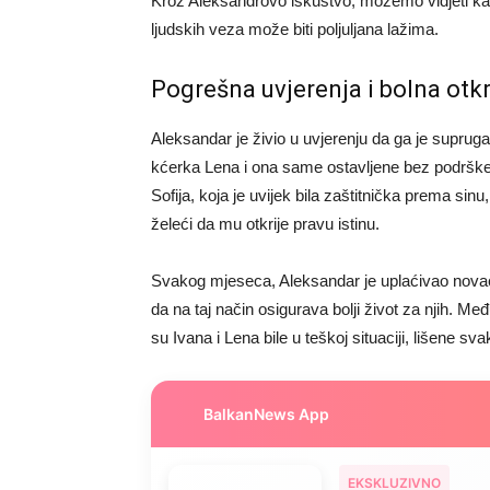
Kroz Aleksandrovo iskustvo, možemo vidjeti ka
ljudskih veza može biti poljuljana lažima.
Pogrešna uvjerenja i bolna otk
Aleksandar je živio u uvjerenju da ga je supru
kćerka Lena i ona same ostavljene bez podrške.
Sofija, koja je uvijek bila zaštitnička prema sinu
želeći da mu otkrije pravu istinu.
Svakog mjeseca, Aleksandar je uplaćivao novac ko
da na taj način osigurava bolji život za njih. Me
su Ivana i Lena bile u teškoj situaciji, lišene sv
BalkanNews App
EKSKLUZIVNO