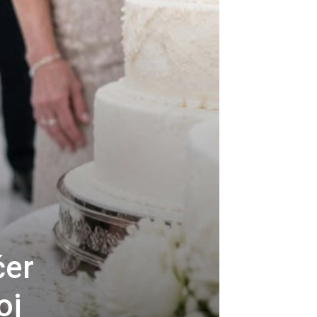
ćer
oj