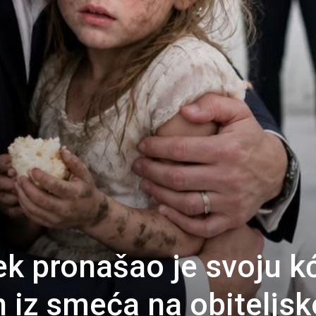
ek pronašao je svoju k
 iz smeća na obiteljsk