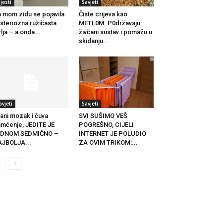
ijesti
Savjeti
 mom zidu se pojavila
Čiste crijeva kao
steriozna ružičasta
METL0M. P0državaju
lja – a onda...
živčani sustav i pomažu u
skidanju...
avjeti
Savjeti
ani mozak i čuva
SVI SUŠIMO VEŠ
mćenje, JEDITE JE
POGREŠNO, CIJELI
EDNOM SEDMIČNO –
INTERNET JE POLUDIO
JBOLJA...
ZA OVIM TRIKOM:...