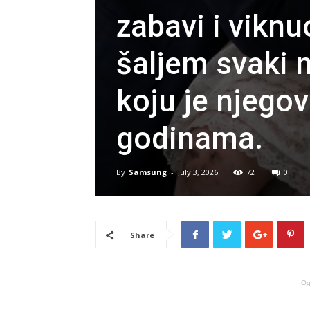
zabavi i viknu
šaljem svaki m
koju je njegov
godinama.
By
Samsung
-
July 3, 2026
72
0
Share
Og