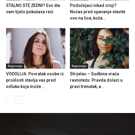
STALNO STE ŽEDNI? Evo šta
Podočnjaci nikad crnji?
vam tijelo pokušava reći
Noćas pred spavanje stavite
ovo na lice, koža...
Najnovije
Najnovije
VODOLIJA: Povratak osobe iz
Strijelac – Sudbina vraća
prošlosti stavlja vas pred
ravnotežu: Pravda dolazi u
odluku koja može...
pravi trenutak, a...