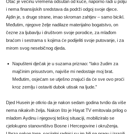
Otac je većinu vremena odsutan od kuće, naporno radi u polju
i nema finansijskih sredstava da podrži odgoj svoje djece.
Ajdin je, s druge strane, imao skroman zahtjev – samo bicikl.
Međutim, njegove želje nadilaze materijalno bogatstvo, on
čezne za ljubavlju i društvom svoje porodice, za mlađom
braćom i sestrama s kojima će podijeliti svoje putovanje, i za
mirom svog nesebičnog djeda.
Napušteni dječak je u suzama priznao: “Iako žudim za
majčinim prisustvom, najviše mi nedostaje moj brat.
Međutim, osjećam se utješno znajući da će sve ovo proći
kroz zemlju i ostaviti dubok utisak na ljude.”
Djed Husein je otkrio da je nakon sedam godina tvrdio da više
nema nikakvih želja. Nakon što je Hayat TV emitovala prilog o
mladom Aydinu i njegovoj teškoj situaciji, mobiliziralo se
cjelokupno stanovništvo Bosne i Hercegovine i okruženja.
Ubrzo nakon toga, socijalni radnici su im bili na pragu i izrazili