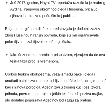
Još 2017. godine, Hayat TV reportaža razotkrila je hrabrog
Aydina i njegovog skromnog djeda Husseina, pričajući
njihovu inspirativnu priču širokoj publici.
Briga o energičnom dječaku predstavljala je dodatni izazov
zbog Huseinovih ranijih povreda, koje su mu ograničavale
pokretljivost i zahtijevale korištenje štaka.
Iako čeznem za maminim prisustvom, vjerujem da će ova
teška faza proći s vremenom.
Uprkos teškim okolnostima, veza između bake i djeda i
unučadi ostaje izvor nepokolebljive podrške jedni drugima, baš
kao i njihova porodica. Agedin živi u trošnoj kući bez izvora
prihoda, povremene struje i rijetkih telefonskih poziva majke,
što dodatno pogoršava Agedinov bol i tugu za bratom.