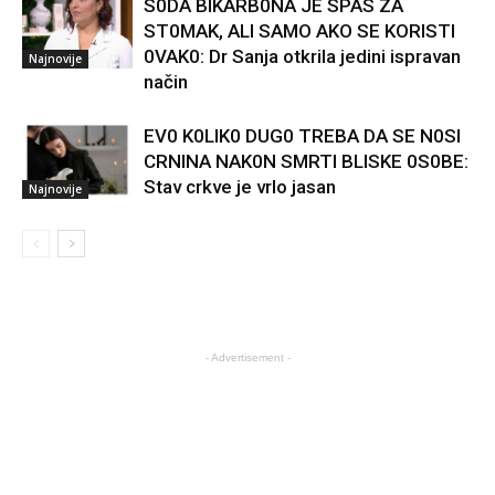
S0DA BIKARB0NA JE SPAS ZA
ST0MAK, ALI SAMO AKO SE KORISTI
0VAK0: Dr Sanja otkrila jedini ispravan
Najnovije
način
EV0 K0LIK0 DUG0 TREBA DA SE N0SI
CRNINA NAK0N SMRTI BLISKE 0S0BE:
Stav crkve je vrlo jasan
Najnovije
- Advertisement -