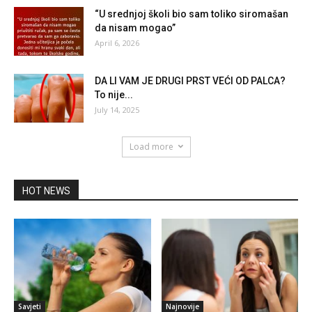
“U srednjoj školi bio sam toliko siromašan
da nisam mogao”
April 6, 2026
DA LI VAM JE DRUGI PRST VEĆI OD PALCA?
To nije...
July 14, 2025
Load more
HOT NEWS
Savjeti
Najnovije