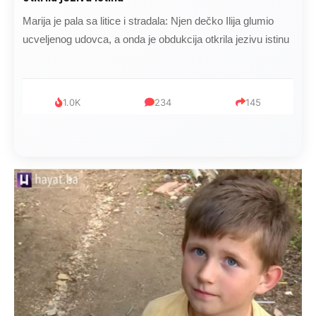
Kad se Marin suprug razbolio ona ga kupala, pelene mu
mijenjala: Jedno jutro je poslao po čokoladu..
999
321
234