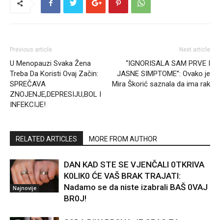
Previous article
Next article
U Menopauzi Svaka Žena
“IGNORISALA SAM PRVE I
Treba Da Koristi Ovaj Začin:
JASNE SIMPTOME”: Ovako je
SPREČAVA
Mira Škorić saznala da ima rak
ZNOJENJE,DEPRESIJU,BOL I
INFEKCIJE!
RELATED ARTICLES
MORE FROM AUTHOR
DAN KAD STE SE VJENČALI 0TKRIVA
K0LIK0 ĆE VAŠ BRAK TRAJATI:
Nadamo se da niste izabrali BAŠ 0VAJ
Najnovije
BR0J!