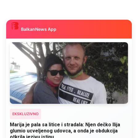
BalkanNews App
EKSKLUZIVNO
Kad se Marin suprug razbolio ona ga kupala,
pelene mu mijenjala: Jedno jutro je poslao po
čokoladu..