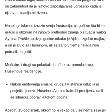
su zabrinutost da je njihovo zapošljavanje ugroženo kada je
njihova situacija otkrivena.
Husein je iskreno izrazio svoju frustraciju, pitajući se šta bi im
uradio s obzirom na njihovo prethodno znanje o situaciji malog
Aydina. Prošle su dvije godine otkako je Ajdine izgubio majku,
a on je živio sa Huseinom, ali se za to vrijeme nikada nisu
potrudili posjetiti.
Međutim, i drugi su pokušali da uđu kroz oronulu kapiju
Huseinove rezidencije.
Nakon emitovanja emisije, druga TV stanica odlučila je
posjetiti djedove Huseina i Ajedina kako bi procijenila da li
se situacija popravila tokom godina.
Agedin, 15-godišnjak, skromno je rekao da više nema želje jer