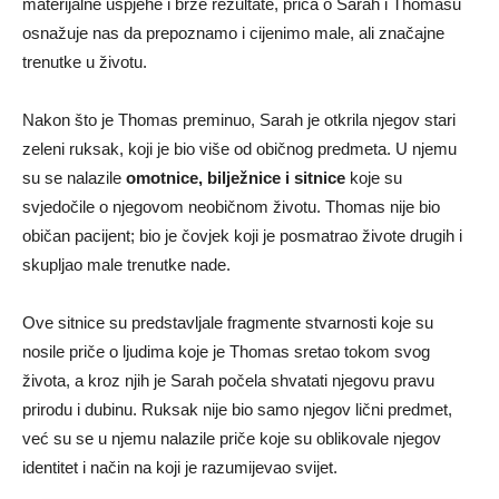
materijalne uspjehe i brze rezultate, priča o Sarah i Thomasu
osnažuje nas da prepoznamo i cijenimo male, ali značajne
trenutke u životu.
Nakon što je Thomas preminuo, Sarah je otkrila njegov stari
zeleni ruksak, koji je bio više od običnog predmeta. U njemu
su se nalazile
omotnice, bilježnice i sitnice
koje su
svjedočile o njegovom neobičnom životu. Thomas nije bio
običan pacijent; bio je čovjek koji je posmatrao živote drugih i
skupljao male trenutke nade.
Ove sitnice su predstavljale fragmente stvarnosti koje su
nosile priče o ljudima koje je Thomas sretao tokom svog
života, a kroz njih je Sarah počela shvatati njegovu pravu
prirodu i dubinu. Ruksak nije bio samo njegov lični predmet,
već su se u njemu nalazile priče koje su oblikovale njegov
identitet i način na koji je razumijevao svijet.