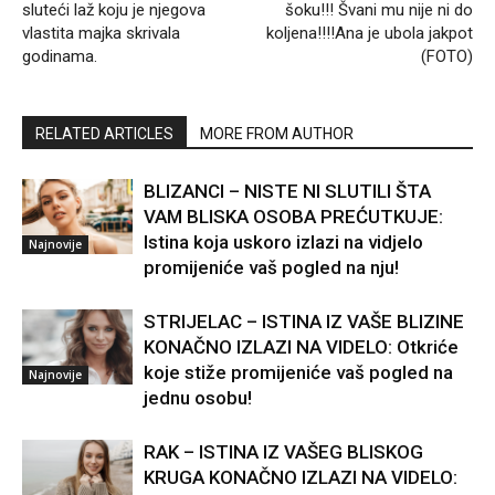
sluteći laž koju je njegova
šoku!!! Švani mu nije ni do
vlastita majka skrivala
koljena!!!!Ana je ubola jakpot
godinama.
(FOTO)
RELATED ARTICLES
MORE FROM AUTHOR
BLIZANCI – NISTE NI SLUTILI ŠTA
VAM BLISKA OSOBA PREĆUTKUJE:
Istina koja uskoro izlazi na vidjelo
Najnovije
promijeniće vaš pogled na nju!
STRIJELAC – ISTINA IZ VAŠE BLIZINE
KONAČNO IZLAZI NA VIDELO: Otkriće
koje stiže promijeniće vaš pogled na
Najnovije
jednu osobu!
RAK – ISTINA IZ VAŠEG BLISKOG
KRUGA KONAČNO IZLAZI NA VIDELO: