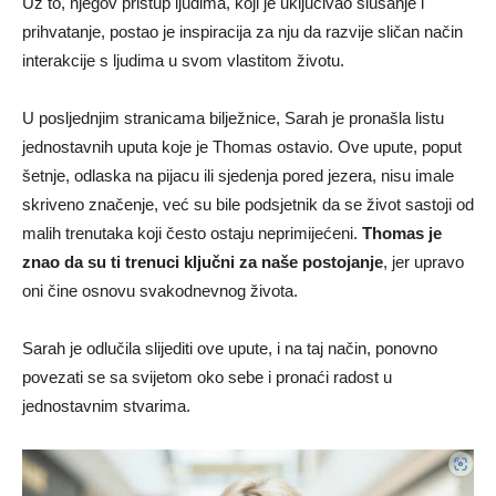
Uz to, njegov pristup ljudima, koji je uključivao slušanje i
prihvatanje, postao je inspiracija za nju da razvije sličan način
interakcije s ljudima u svom vlastitom životu.
U posljednjim stranicama bilježnice, Sarah je pronašla listu
jednostavnih uputa koje je Thomas ostavio. Ove upute, poput
šetnje, odlaska na pijacu ili sjedenja pored jezera, nisu imale
skriveno značenje, već su bile podsjetnik da se život sastoji od
malih trenutaka koji često ostaju neprimijećeni.
Thomas je
znao da su ti trenuci ključni za naše postojanje
, jer upravo
oni čine osnovu svakodnevnog života.
Sarah je odlučila slijediti ove upute, i na taj način, ponovno
povezati se sa svijetom oko sebe i pronaći radost u
jednostavnim stvarima.