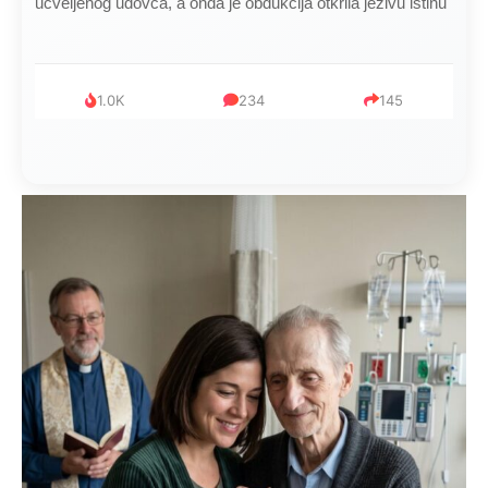
ucveljenog udovca, a onda je obdukcija otkrila jezivu istinu
1.0K
234
145