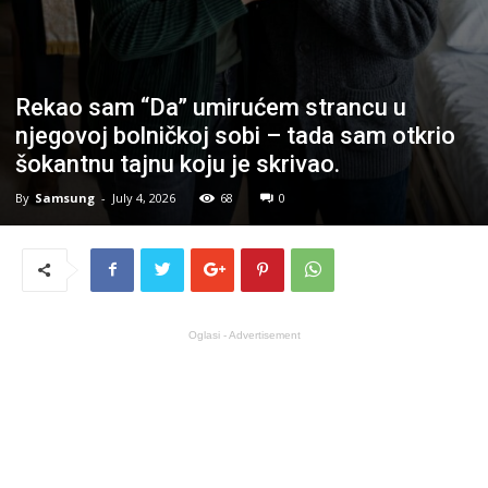
Rekao sam “Da” umirućem strancu u
njegovoj bolničkoj sobi – tada sam otkrio
šokantnu tajnu koju je skrivao.
By
Samsung
-
July 4, 2026
68
0
Oglasi - Advertisement