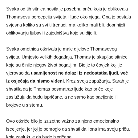
Svaka od tih sitnica nosila je posebnu priču koja je oblikovala
Thomasovu percepciju svijeta i ljude oko njega. Ona je postala
svjesna koliko su svi ti trenuci, ma koliko mali bili, doprinijeli
oblikovanju ljubavi i zajedništva koje su dijelili.
Svaka omotnica otkrivala je male dijelove Thomasovog
svijeta. Umjesto velikih događaja, Thomas je skupljao sitnice
koje su činile njegov život bogatijim. Bio je to čovjek koji je
vjerovao da
usamljenost ne dolazi iz nedostatka ljudi, već
iz osjećaja da nismo viđeni
. Kroz svoja zapažanja, Sarah je
shvatila da je Thomas posmatrao ljude kao priče koje
zaslužuju da budu ispričane, a ne samo kao pacijente ili
brojeve u sistemu.
Ovo otkriće bilo je izuzetno važno za njeno emocionalno
isceljenje, jer joj je pomoglo da shvati da i ona ima svoju priču,
koja zaslužuje da bude ispričana.