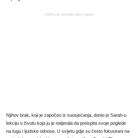
Sadržaj se nastavlja nakon oglasa
Njihov brak, koji je započeo iz suosjećanja, donio je Sarah-u
lekciju o životu koja ju je natjerala da preispita svoje poglede
na tugu i ljudske odnose. U svijetu gdje su često fokusirani na