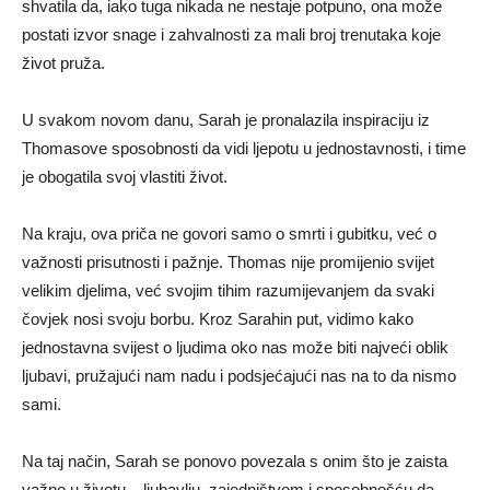
shvatila da, iako tuga nikada ne nestaje potpuno, ona može
postati izvor snage i zahvalnosti za mali broj trenutaka koje
život pruža.
U svakom novom danu, Sarah je pronalazila inspiraciju iz
Thomasove sposobnosti da vidi ljepotu u jednostavnosti, i time
je obogatila svoj vlastiti život.
Na kraju, ova priča ne govori samo o smrti i gubitku, već o
važnosti prisutnosti i pažnje. Thomas nije promijenio svijet
velikim djelima, već svojim tihim razumijevanjem da svaki
čovjek nosi svoju borbu. Kroz Sarahin put, vidimo kako
jednostavna svijest o ljudima oko nas može biti najveći oblik
ljubavi, pružajući nam nadu i podsjećajući nas na to da nismo
sami.
Na taj način, Sarah se ponovo povezala s onim što je zaista
važno u životu – ljubavlju, zajedništvom i sposobnošću da