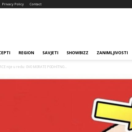
Privacy Policy
Contact
CEPTI
REGION
SAVJETI
SHOWBIZZ
ZANIMLJIVOSTI
RCE nije u redu: 0V0 M0RATE P0DHlTN0...