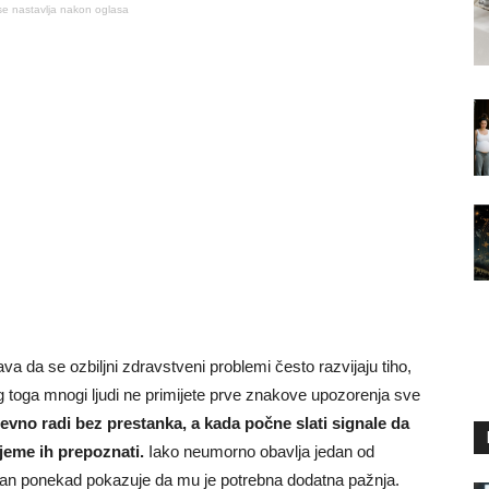
se nastavlja nakon oglasa
a da se ozbiljni zdravstveni problemi često razvijaju tiho,
 toga mnogi ljudi ne primijete prve znakove upozorenja sve
vno radi bez prestanka, a kada počne slati signale da
ijeme ih prepoznati.
Iako neumorno obavlja jedan od
organ ponekad pokazuje da mu je potrebna dodatna pažnja.