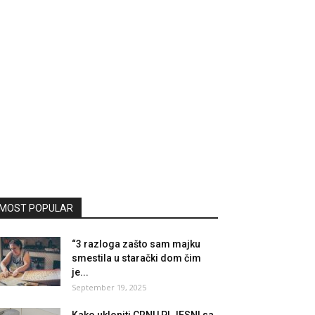
MOST POPULAR
“3 razloga zašto sam majku
smestila u starački dom čim
je...
September 19, 2025
Kako ukloniti CRNU PLJESNI sa