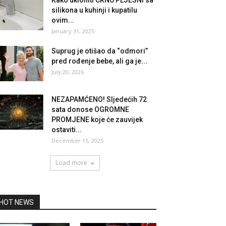
silikona u kuhinji i kupatilu
ovim...
January 31, 2025
Suprug je otišao da “odmori”
pred rođenje bebe, ali ga je...
July 20, 2026
NEZAPAMĆENO! Sljedećih 72
sata donose OGROMNE
PROMJENE koje će zauvijek
ostaviti...
December 15, 2025
Load more
HOT NEWS