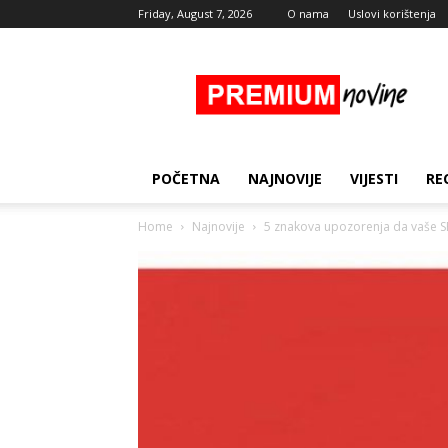
Friday, August 7, 2026
O nama
Uslovi korištenja
Premium
Novine
POČETNA
NAJNOVIJE
VIJESTI
RE
Home
Najnovije
5 znakova upozorenja da vaše S