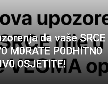
ozorenja da vaše SRCE
 0V0 M0RATE P0DHlTN0
0V0 0SJETlTE!