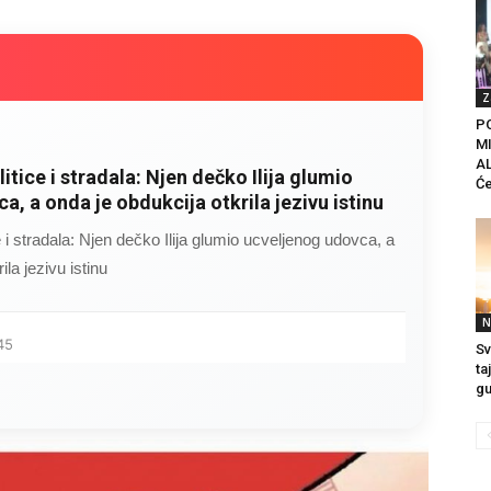
Z
P
MI
A
litice i stradala: Njen dečko Ilija glumio
Će
a, a onda je obdukcija otkrila jezivu istinu
ce i stradala: Njen dečko Ilija glumio ucveljenog udovca, a
ila jezivu istinu
N
45
Sv
ta
gu