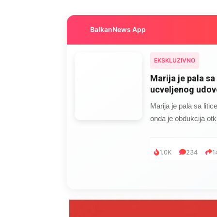
BalkanNews App
EKSKLUZIVNO
Marija je pala sa 
ucveljenog udovc
Marija je pala sa liti
onda je obdukcija otkr
1.0K
234
1