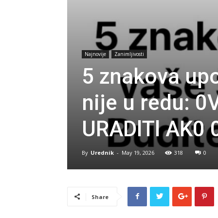
Najnovije
Zanimljivosti
5 znakova up
nije u redu:
URADlTl AK0 
By
Urednik
-
May 19, 2026
318
0
Share