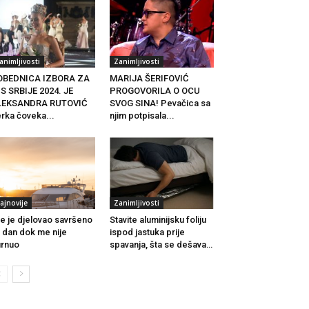
animljivosti
Zanimljivosti
OBEDNICA IZBORA ZA
MARIJA ŠERIFOVIĆ
S SRBIJE 2024. JE
PROGOVORILA O OCU
LEKSANDRA RUTOVIĆ
SVOG SINA! Pevačica sa
rka čoveka...
njim potpisala...
ajnovije
Zanimljivosti
e je djelovao savršeno
Stavite aluminijsku foliju
j dan dok me nije
ispod jastuka prije
rnuo
spavanja, šta se dešava…