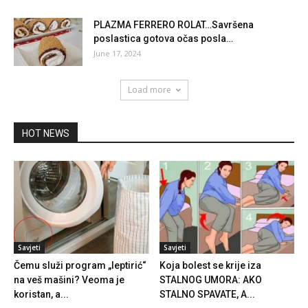
PLAZMA FERRERO ROLAT…Savršena
poslastica gotova očas posla…
June 17, 2024
Load more
HOT NEWS
Savjeti
Savjeti
Čemu služi program „leptirić“
Koja bolest se krije iza
na veš mašini? Veoma je
STALNOG UMORA: AKO
koristan, a...
STALNO SPAVATE, A...