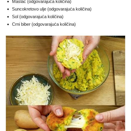
Maslac (odgovarajuća količina)
Suncokretovo ulje (odgovarajuća količina)
Sol (odgovarajuća količina)
Crni biber (odgovarajuća količina)