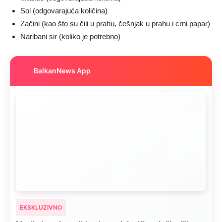
Sol (odgovarajuća količina)
Začini (kao što su čili u prahu, češnjak u prahu i crni papar)
Naribani sir (koliko je potrebno)
BalkanNews App
EKSKLUZIVNO