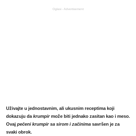
Oglasi - Advertisement
Uživajte u jednostavnim, ali ukusnim receptima koji
dokazuju da
krumpir
može biti jednako zasitan kao i meso.
Ovaj
pečeni krumpir sa sirom i začinima
savršen je za
svaki obrok.