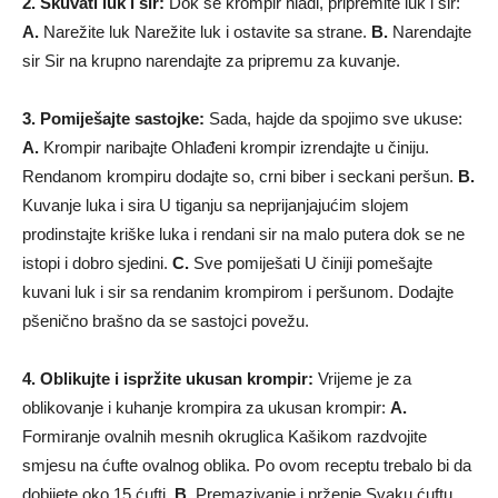
2. Skuvati luk i sir:
Dok se krompir hladi, pripremite luk i sir:
A.
Narežite luk Narežite luk i ostavite sa strane.
B.
Narendajte
sir Sir na krupno narendajte za pripremu za kuvanje.
3. Pomiješajte sastojke:
Sada, hajde da spojimo sve ukuse:
A.
Krompir naribajte Ohlađeni krompir izrendajte u činiju.
Rendanom krompiru dodajte so, crni biber i seckani peršun.
B.
Kuvanje luka i sira U tiganju sa neprijanjajućim slojem
prodinstajte kriške luka i rendani sir na malo putera dok se ne
istopi i dobro sjedini.
C.
Sve pomiješati U činiji pomešajte
kuvani luk i sir sa rendanim krompirom i peršunom. Dodajte
pšenično brašno da se sastojci povežu.
4. Oblikujte i ispržite ukusan krompir:
Vrijeme je za
oblikovanje i kuhanje krompira za ukusan krompir:
A.
Formiranje ovalnih mesnih okruglica Kašikom razdvojite
smjesu na ćufte ovalnog oblika. Po ovom receptu trebalo bi da
dobijete oko 15 ćufti.
B.
Premazivanje i prženje Svaku ćuftu