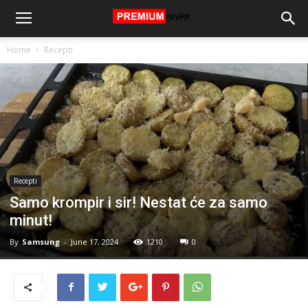
Home
Recepti
Recepti
Samo krompir i sir! Nestat će za samo
minut!
By
Samsung
-
June 17, 2024
1210
0