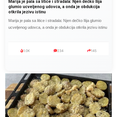
Marija je pala sa litice i stradala: Njen dečko Ilija
glumio ucveljenog udovca, a onda je obdukcija
otkrila jezivu istinu
Marija je pala sa litice i stradala: Njen dečko Ilija glumio
ucveljenog udovca, a onda je obdukcija otkrila jezivu istinu
1.0K
234
145