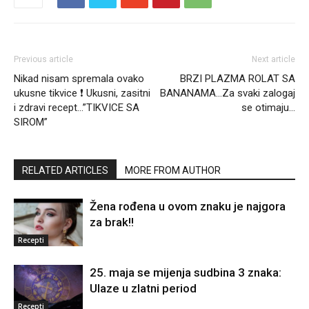
Previous article
Next article
Nikad nisam spremala ovako
BRZI PLAZMA ROLAT SA
ukusne tikvice ❗️ Ukusni, zasitni
BANANAMA…Za svaki zalogaj
i zdravi recept…”TIKVICE SA
se otimaju…
SIROM”
RELATED ARTICLES
MORE FROM AUTHOR
Žena rođena u ovom znaku je najgora
za brak!!
Recepti
25. maja se mijenja sudbina 3 znaka:
Ulaze u zlatni period
Recepti