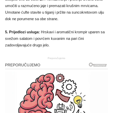
umočiti u razmućeno jaje i premazati krušnim mrvicama.
Umotane ćufte stavite u tiganj i pržite na suncokretovom ulju
dok ne porumene sa obe strane.
5. Prijedlozi usluga:
Hrskavi i aromatični krompir uparen sa
svežom salatom i povrćem kuvanim na pari čini
zadovoljavajuće drugo jelo.
Preporučujemo