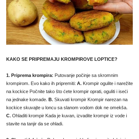
KAKO SE PRIPREMAJU KROMPIROVE LOPTICE?
1. Priprema krompira:
Putovanje počinje sa skromnim
krompirom. Evo kako ih pripremiti:
A.
Krompir ogulite i narežite
na kockice Počnite tako što ćete krompir oprati, oguliti i iseći
na jednake komade.
B.
Skuvati krompir Krompir narezan na
kockice skuvajte u loncu sa slanom vodom dok ne omekša.
C.
Ohladiti krompir Kada je kuvan, izvadite krompir iz vode i
stavite na tanjir da se ohladi.