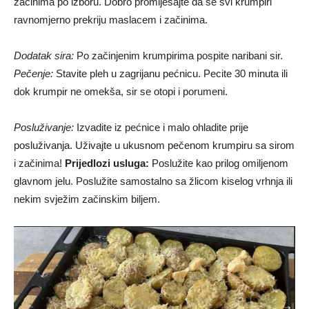
začinima po izboru. Dobro promiješajte da se svi krumpiri
ravnomjerno prekriju maslacem i začinima.
Dodatak sira:
Po začinjenim krumpirima pospite naribani sir.
Pečenje:
Stavite pleh u zagrijanu pećnicu. Pecite 30 minuta ili
dok krumpir ne omekša, sir se otopi i porumeni.
Posluživanje:
Izvadite iz pećnice i malo ohladite prije
posluživanja. Uživajte u ukusnom pečenom krumpiru sa sirom
i začinima!
Prijedlozi usluga:
Poslužite kao prilog omiljenom
glavnom jelu. Poslužite samostalno sa žlicom kiselog vrhnja ili
nekim svježim začinskim biljem.