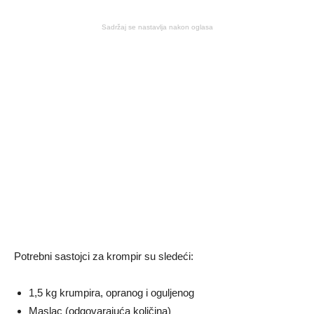
Sadržaj se nastavlja nakon oglasa
Potrebni sastojci za krompir su sledeći:
1,5 kg krumpira, opranog i oguljenog
Maslac (odgovarajuća količina)