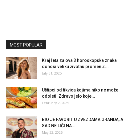
MOST POPULAR
Kraj leta za ova 3 horoskopska znaka
donosi veliku životnu promenu:...
July 31, 2025
Uštipci od tikvica kojima niko ne može
odoleti: Zdravo jelo koje...
February 2, 2025
BIO JE FAVORIT U ZVEZDAMA GRANDA, A
SAD NE LIČI NA...
May 23, 2025