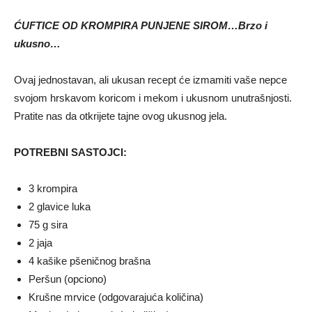
ĆUFTICE OD KROMPIRA PUNJENE SIROM…Brzo i
ukusno…
Ovaj jednostavan, ali ukusan recept će izmamiti vaše nepce
svojom hrskavom koricom i mekom i ukusnom unutrašnjosti.
Pratite nas da otkrijete tajne ovog ukusnog jela.
POTREBNI SASTOJCI:
3 krompira
2 glavice luka
75 g sira
2 jaja
4 kašike pšeničnog brašna
Peršun (opciono)
Krušne mrvice (odgovarajuća količina)